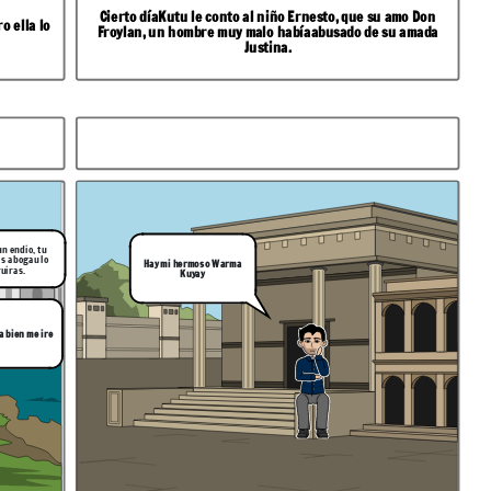
Cierto díaKutu le conto al niño Ernesto, que su amo Don
o ella lo
Froylan, un hombre muy malo habíaabusado de su amada
Justina.
un endio, tu
s abogau lo
Hay mi hermoso Warma
uiras.
Kuyay
a bien me ire