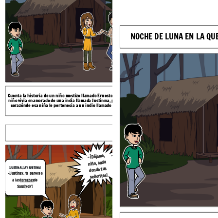
s
a las
torcazas
de
Sauciyok’!
NOCHE DE LUNA EN LA QU
Cuenta la historia de un niño mestizo llamado Ernesto, aquel
Ernesto expresa su amor profundo por Juan
niño vivia enamorado de una india llamada Justinma, pero el
rechaza y no sabe nada del a
corazón
de esa niña le pertenecia a un indio llamado Kutu.
-¡
Déjame,
-
-
niño, anda
¡Mentira,Kutu
¡JUSTINA!, ¡AY JUSTINA!
donde tus
Las cabrtas no tienen
, mentira!
-¡Justinay, te pareces
la
señoritas!
culpa, porque no
a las
torcazas
de
matas a Froylan, el es malo
Sauciyok’!
Eres un cobarde
vete de aqui y no
vuelvas.