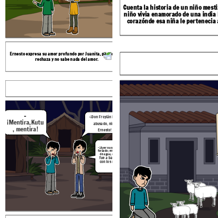
Cuenta la historia de un niño mest
niño vivia enamorado de una india 
corazón
de esa niña le pertenecia 
Cierto díaKutu le conto al niño Ernesto,
Ernesto expresa su amor profundo por Juanita, pero ella lo
Kutu encontróla manera de vengarse de su amo, era
Froylan, un hombre muy malo habíaabus
Pero un dia Ernesto se dio cuenta que los becerrit
rechaza y no sabe nada del amor.
golpeando ferozmente a los becerritos, asípaso por un
Justina.
era mejor matar a el señor Froylan que es 
tiempo.
Cree sus los propios en Storyboard That
NOCHE DE LUNA EN LA QUEBRADA DE VISECA
-
ni
-
-¡Don Froylán le ha
¡JUSTINA!, ¡AY JUSTINA!
d
¡Mentira,Kutu
abusado, niño
-¡Justinay, te pareces
No yo soy un endio, tu
Las cabrtas no tienen
s
, mentira!
cuando seas abogau lo
Ernesto!
la
Hay mi hermoso Warma
culpa, porque no
a las
torcazas
de
destruiras.
Kuyay
matas a Froylan, el es malo
Sauciyok’!
-¡Ayer no más leha
forzado; en la toma
Esta bien me ire
Eres un cobarde
de agua, cuando
vete de aqui y no
fue a bañarse
vuelvas.
con los niños!