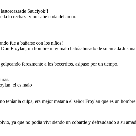
lastorcazasde Sauciyok’!
ella lo rechaza y no sabe nada del amor.
ando fue a bañarse con los niños!
mo Don Froylan, un hombre muy malo habíaabusado de su amada Justina
golpeando ferozmente a los becerritos, asípaso por un tiempo.
iras.
a no volvio, ya que
oylan, el es malo
dando a su amada,
e fue y ahora de
Warma Kuyay.
 no teníanla culpa, era mejor matar a el señor Froylan que es un hombre
lvio, ya que no podia vivr siendo un cobarde y defraudando a su amada,