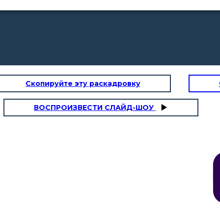
Скопируйте эту раскадровку
ВОСПРОИЗВЕСТИ СЛАЙД-ШОУ
¡
Déjame,
-
-¡Don Froylán le ha
ño, anda
¡Mentira,Kutu
abusado, niño
onde tus
, mentira!