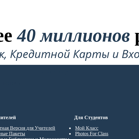
ее
40 миллионов
ок, Кредитной Карты и Вхо
Требуется!
ДРОВКУ
ителей
Для Студентов
тная Версия для Учителей
Мой Класс
ные Пакеты
Photos For Class