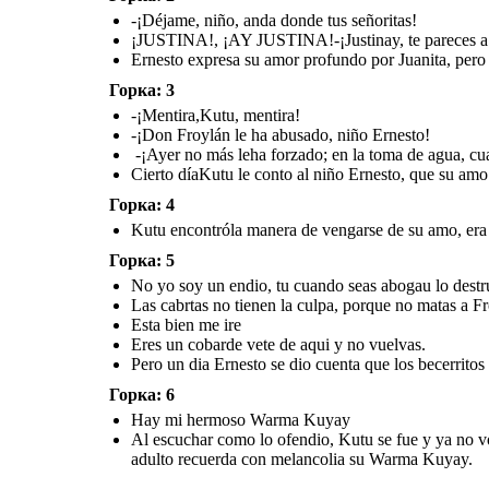
-¡Déjame, niño, anda donde tus señoritas!
¡JUSTINA!, ¡AY JUSTINA!-¡Justinay, te pareces a 
-
-¡Don Froylán le ha
Ernesto expresa su amor profundo por Juanita, pero 
¡Mentira,Kutu
abusado, niño
No yo soy un endio, tu
Las cabrtas no tienen
, mentira!
cuando seas abogau lo
Ernesto!
la
Hay mi hermoso Warma
culpa, porque no
Горка: 3
destruiras.
Kuyay
matas a Froylan, el es malo
-¡Mentira,Kutu, mentira!
-¡Ayer no más leha
-¡Don Froylán le ha abusado, niño Ernesto!
forzado; en la toma
Esta bien me ire
Eres un cobarde
de agua, cuando
vete de aqui y no
fue a bañarse
vuelvas.
-¡Ayer no más leha forzado; en la toma de agua, cu
con los niños!
Cierto díaKutu le conto al niño Ernesto, que su a
Горка: 4
Kutu encontróla manera de vengarse de su amo, era 
Горка: 5
No yo soy un endio, tu cuando seas abogau lo destru
Cierto díaKutu le conto al niño Ernesto, que su amo Don
Al escuchar como lo ofendio, Kutu se fue y y
Las cabrtas no tienen la culpa, porque no matas a Fr
Froylan, un hombre muy malo habíaabusado de su amada
no podia vivr siendo un cobarde y defrau
Pero un dia Ernesto se dio cuenta que los becerritos no teníanla culpa,
Justina.
era mejor matar a el señor Froylan que es un hombre malo
.
Ernesto vivio al lado de Justina, luego s
Esta bien me ire
adulto recuerda con melancolia su 
Eres un cobarde vete de aqui y no vuelvas.
Pero un dia Ernesto se dio cuenta que los becerritos
Горка: 6
Hay mi hermoso Warma Kuyay
Al escuchar como lo ofendio, Kutu se fue y ya no vo
adulto recuerda con melancolia su Warma Kuyay.
Hay mi hermoso Warma
Kuyay