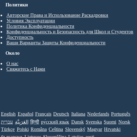
Политики
Авторские Права и Использование Раскадровки
Условия Эксплуатации
Политика Конфиденциальности
Конфиденциальность и Безопасность для Школ и Студентов
Доступность
Ваши Варианты Защиты Конфиденциальности
Около
О нас
Свяжитесь с Нами
English
Español
Français
Deutsch
Italiana
Nederlands
Português
עברית
العَرَبِيَّة
हिन्दी
ру́сский язы́к
Dansk
Svenska
Suomi
Norsk
Türkçe
Polski
Româna
Ceština
Slovenský
Magyar
Hrvatski
български
Lietuvos
Slovenščina
Latvijas
eesti