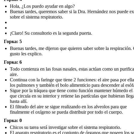
Hola, ¿Los puedo ayudar en algo?
Buenas tardes, queremos saber si la Dra. Hernández nos puede ex
sobre el sistema respiratorio.
¡Claro! Su consultorio es la segunda puerta.
Горка: 5
Buenas tardes, me dijeron que quieren saber sobre la respiración.
gusto les explico.
Горка: 6
Todo comienza en las fosas nasales , estas actúan como un purific
aire.
Continua con la faringe que tiene 2 funciones: el aire pasa por ell
los pulmones y también el bolo alimenticio para descender al esófa
Sigue por la tráquea que tiene como función mantener húmedo el 
que circula en su interior y retiene las partículas que hubieran lle
hasta allí.
El filtrado del aire se sigue realizando en los alveolos par a que
finalmente el oxígeno se pueda distribuir por todo el cuerpo.
Горка: 0
Chicos su tarea será investigar sobre el sistema respiratorio .
El aparato respiratorio es el conjunto de órganos que poseen los s