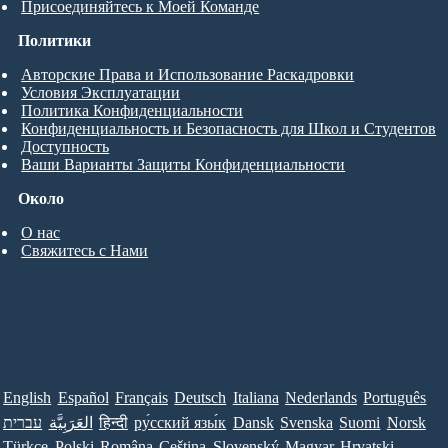
Присоединяйтесь к Моей Команде
Политики
Авторские Права и Использование Раскадровки
Условия Эксплуатации
Политика Конфиденциальности
Конфиденциальность и Безопасность для Школ и Студентов
Доступность
Ваши Варианты Защиты Конфиденциальности
Около
О нас
Свяжитесь с Нами
English
Español
Français
Deutsch
Italiana
Nederlands
Português
עברית
العَرَبِيَّة
हिन्दी
ру́сский язы́к
Dansk
Svenska
Suomi
Norsk
Türkçe
Polski
Româna
Ceština
Slovenský
Magyar
Hrvatski