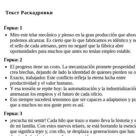
Текст Раскадровки
Горка: 1
Miro este telar mecánico y pienso en la gran producción que ahor
podemos alcanzar. Es cierto que lo que fabricamos es idéntico y n
el sello de cada artesano, pero no negaré que la fábrica abre
oportunidades para muchos que antes no tenían empleo estable.
Горка: 2
El progreso tiene un costo. La mecanización promete prosperidad
crea brechas, dejando de lado la identidad de quienes pierden su o
Exacto, trabajador. Este conflicto refleja la eterna lucha entre
productividad y el valor humano.
Y esa tensión se repite hoy: la automatización y la industrializació
amenazan los empleos y el futuro de cada oficio.
Eso siempre sucederá tenenmos que ser capaces a adaptarnos y p
que a muchos no nos guste pero es así.
Горка: 3
¡escucha mi sentir! Cada hilo que trazo a mano lleva la historia y e
de mi familia. Con estos nuevos telares, se está borrando la esenci
que significa tejer y, con ello, se desplaza a generaciones que han