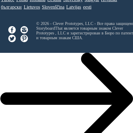
български
Lietuvos
Slovenščina
Latvijas
eesti
© 2026 - Clever Prototypes, LLC - Все права защищен
StoryboardThat является товарным знаком
Clever
Prototypes , LLC
и зарегистрирован в Бюро по патен
и товарным знакам США.