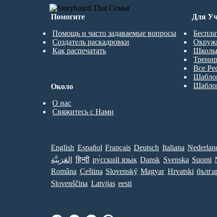
Помогите
Для Уч
Помощь и часто задаваемые вопросы
Беспла
Создатель раскадровки
Окруж
Как распечатать
Школь
Трени
Все Ре
Шабло
Шабло
Около
О нас
Свяжитесь с Нами
English
Español
Français
Deutsch
Italiana
Nederlan
العَرَبِيَّة
हिन्दी
ру́сский язы́к
Dansk
Svenska
Suomi
Româna
Ceština
Slovenský
Magyar
Hrvatski
бълга
Slovenščina
Latvijas
eesti