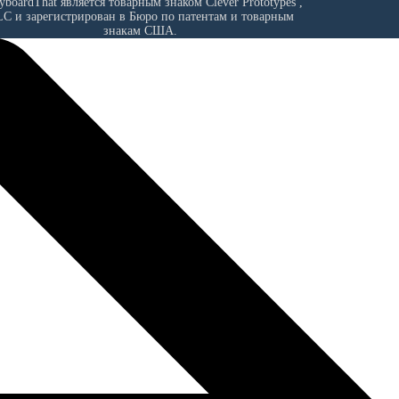
ryboardThat является товарным знаком
Clever Prototypes ,
LC
и зарегистрирован в Бюро по патентам и товарным
знакам США.