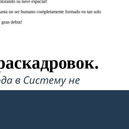
plorando su nave espacial!
 hasta un ser humano completamente formado en tan solo
u gran debut!
раскадровок.
да в Систему не