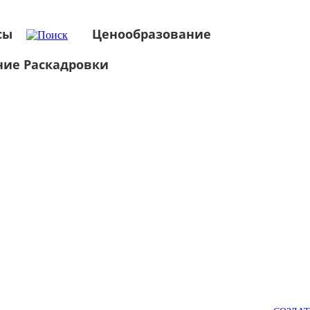
сы
Ценообразование
ние Раскадровки