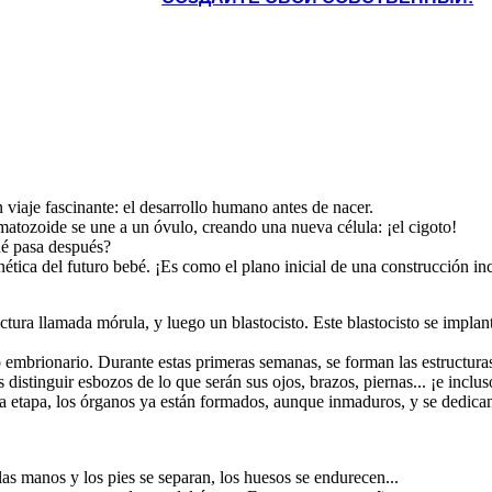
iaje fascinante: el desarrollo humano antes de nacer.
tozoide se une a un óvulo, creando una nueva célula: ¡el cigoto!
é pasa después?
nética del futuro bebé. ¡Es como el plano inicial de una construcción inc
ctura llamada mórula, y luego un blastocisto. Este blastocisto se impla
mbrionario. Durante estas primeras semanas, se forman las estructuras 
istinguir esbozos de lo que serán sus ojos, brazos, piernas... ¡e inclus
ta etapa, los órganos ya están formados, aunque inmaduros, y se dedican
as manos y los pies se separan, los huesos se endurecen...