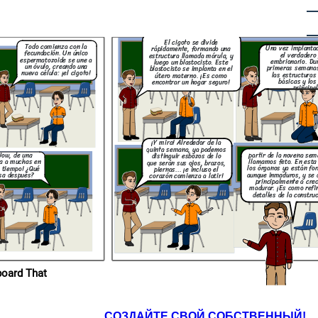
El cigoto se divide
¡Así es! Empiezan a
Todo comienza con la
desarrollar reflejos y a
Una vez implanta
rápidamente, formando una
teractuar con su entorno
fecundación. Un único
el verdadero
estructura llamada mórula, y
ntro del útero. ¡Es como
espermatozoide se une a
embrionario. Du
un pequeño astronauta
luego un blastocisto. Este
explorando su nave
un óvulo, creando una
primeras semanas
blastocisto se implanta en el
espacial!
nueva célula: ¡el cigoto!
las estructuras
útero materno. ¡Es como
básicas y los
encontrar un hogar seguro!
principa
, el desarrollo
io y fetal es un
eíblemente complejo
. ¡Desde una única
ta un ser humano
te formado en tan
nueve meses!
¡Y mira! Alrededor de la
quinta semana, ya podemos
partir de la novena sem
Wow, de una
distinguir esbozos de lo
llamamos feto. En esta
la a muchas en
que serán sus ojos, brazos,
los órganos ya están fo
 tiempo! ¿Qué
piernas... ¡e incluso el
aunque inmaduros, y se 
sa después?
corazón comienza a latir!
principalmente a crec
madurar. ¡Es como refin
detalles de la constru
ropios en Storyboard That
СОЗДАЙТЕ СВОЙ СОБСТВЕННЫЙ!