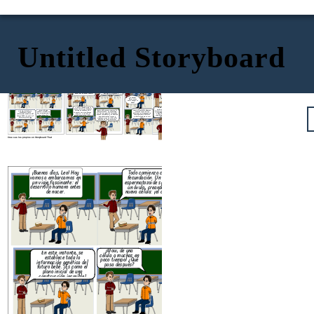
Untitled Storyboard
El cigoto se divide
Los detalles se
¡Buenos días, Leo! Hoy
Todo comienza con la
Una vez implantado, comienza
rápidamente, formando una
vuelven más precisos.
vamos a embarcarnos en
fecundación. Un único
el verdadero periodo
estructura llamada mórula, y
Los dedos de las manos
un viaje fascinante: el
espermatozoide se une a
embrionario. Durante estas
luego un blastocisto. Este
¡Así es! Empiezan a
y los pies se separan,
desarrollo humano antes
un óvulo, creando una
primeras semanas, se forman
blastocisto se implanta en el
desarrollar reflejos y a
los huesos se
de nacer.
nueva célula: ¡el cigoto!
las estructuras corporales
útero materno. ¡Es como
interactuar con su entorno
endurecen...
básicas y los órganos
encontrar un hogar seguro!
dentro del útero. ¡Es como
principales.
un pequeño astronauta
explorando su nave
¿Ya pueden
espacial!
hacer cosas
como chupar su
dedo?
¡Y mira! Alrededor de la
Como ves, el desarrollo
quinta semana, ya podemos
embrionario y fetal es un
Hacia el final del embarazo,
partir de la novena semana, lo
¡Wow, de una
distinguir esbozos de lo
proceso increíblemente complejo
En este instante, se
los órganos como los
llamamos feto. En esta etapa,
célula a muchas en
que serán sus ojos, brazos,
y coordinado. ¡Desde una única
establece toda la
pulmones se preparan para
los órganos ya están formados,
poco tiempo! ¿Qué
piernas... ¡e incluso el
célula hasta un ser humano
información genética del
funcionar fuera del útero.
aunque inmaduros, y se dedican
pasa después?
corazón comienza a latir!
completamente formado en tan
futuro bebé. ¡Es como el
¡Están listos para su gran
principalmente a crecer y
solo nueve meses!
plano inicial de una
debut!
madurar. ¡Es como refinar los
construcción increíble!
detalles de la construcción!
Cree sus los propios en Storyboard That
El cigoto se divide
¡Buenos días, Leo! Hoy
Todo comienza con la
Una ve
rápidamente, formando una
vamos a embarcarnos en
fecundación. Un único
e
estructura llamada mórula, y
un viaje fascinante: el
espermatozoide se une a
embri
luego un blastocisto. Este
desarrollo humano antes
un óvulo, creando una
primer
blastocisto se implanta en el
de nacer.
nueva célula: ¡el cigoto!
las 
útero materno. ¡Es como
bá
encontrar un hogar seguro!
¡Y mira! Alrededor de la
quinta semana, ya podemos
partir de la
¡Wow, de una
distinguir esbozos de lo
En este instante, se
llamamos fet
célula a muchas en
que serán sus ojos, brazos,
establece toda la
los órganos 
poco tiempo! ¿Qué
piernas... ¡e incluso el
información genética del
aunque inmad
pasa después?
corazón comienza a latir!
futuro bebé. ¡Es como el
principalm
plano inicial de una
madurar. ¡Es
construcción increíble!
detalles de