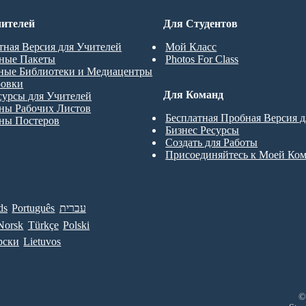
ителей
Для Студентов
тная Версия для Учителей
Мой Класс
ные Пакеты
Photos For Class
ные Библиотеки и Медиацентры
ровки
Для Команд
сурсы для Учителей
ны Рабочих Листов
Бесплатная Пробная Версия 
ны Постеров
Бизнес Ресурсы
Создать для Работы
Присоединяйтесь к Моей Ко
ds
Português
עברית
Norsk
Türkçe
Polski
рски
Lietuvos
©