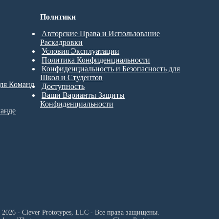
Политики
Авторские Права и Использование
Раскадровки
Условия Эксплуатации
Политика Конфиденциальности
Конфиденциальность и Безопасность для
Школ и Студентов
для Команд
Доступность
Ваши Варианты Защиты
Конфиденциальности
манде
 2026 - Clever Prototypes, LLC - Все права защищены.