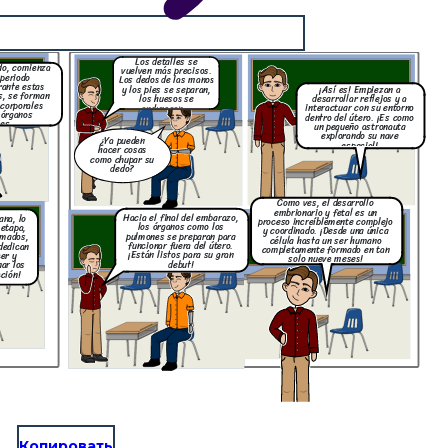
Los detalles se
do, comienza
vuelven más precisos.
 periodo
Los dedos de las manos
rante estas
¡Así es! Empiezan a
y los pies se separan,
, se forman
desarrollar reflejos y a
los huesos se
 corporales
interactuar con su entorno
endurecen...
 órganos
dentro del útero. ¡Es como
les.
un pequeño astronauta
explorando su nave
¿Ya pueden
espacial!
hacer cosas
como chupar su
dedo?
Como ves, el desarrollo
embrionario y fetal es un
Hacia el final del embarazo,
ana, lo
proceso increíblemente complejo
los órganos como los
 etapa,
y coordinado. ¡Desde una única
pulmones se preparan para
rmados,
célula hasta un ser humano
funcionar fuera del útero.
dedican
completamente formado en tan
¡Están listos para su gran
er y
solo nueve meses!
debut!
ar los
cción!
Копировать