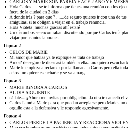
CARLOS Y MARIE SON PAREJA HACE 2 AÑO Y 6 MESE
Hola Carlos.......se te informa que tienes una reunión con los ejec
fuera de la ciudad en 2 días
A donde irás ? para que ? .......de seguro quieres ir con una de tus
amiguitas, si te obligan a viajar en el trabajo renuncia.
Hola Violeta ,muchas gracias ahí estaré
Un día ambos se encontraban discutiendo porque Carlos tenía pla
viajar por asuntos laborales.
Горка: 2
CELOS DE MARIE
Mi amor que hablas ya te explique se trata de trabajo
Amor? de seguro le dices así también a ella....no quiero escuchart
Marie le empieza a reclamar por la llamada a Carlos pero ella toda
celosa no quiere escucharle y se va amarga.
Горка: 3
MARIE IGNORA A CARLOS
AL DIA SIGUIENTE
cállate....¡¡Ahora me invitas por obligación...la otra te canceló el v
Carlos llamó a Marie para que puedan arreglarse pero Marie aun 
orgullo esta a la defensiva y le responde agresivamente.
Горка: 4
CARLOS PIERDE LA PACIENCIA Y REACCIONA VIOLE
Mira ese hombre es un machista como todos mira como maltrata a