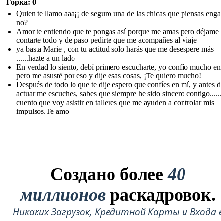
Горка: 0
Quien te llamo aaa¡¡ de seguro una de las chicas que piensas eng
no?
Amor te entiendo que te pongas así porque me amas pero déjame
contarte todo y de paso pedirte que me acompañes al viaje
ya basta Marie , con tu actitud solo harás que me desespere más
......hazte a un lado
En verdad lo siento, debí primero escucharte, yo confío mucho en 
pero me asusté por eso y dije esas cosas, ¡Te quiero mucho!
Después de todo lo que te dije espero que confíes en mí, y antes d
actuar me escuches, sabes que siempre he sido sincero contigo......
cuento que voy asistir en talleres que me ayuden a controlar mis
impulsos.Te amo
Создано более
40
миллионов
раскадровок.
Никаких Загрузок, Кредитной Карты и Входа 