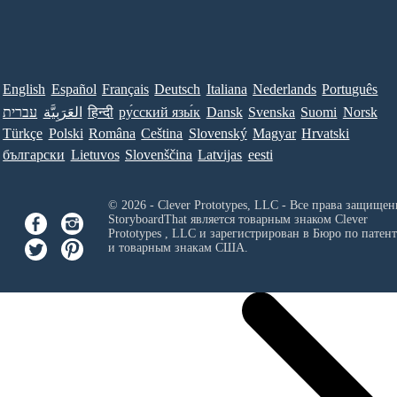
English
Español
Français
Deutsch
Italiana
Nederlands
Português
עברית
العَرَبِيَّة
हिन्दी
ру́сский язы́к
Dansk
Svenska
Suomi
Norsk
Türkçe
Polski
Româna
Ceština
Slovenský
Magyar
Hrvatski
български
Lietuvos
Slovenščina
Latvijas
eesti
© 2026 - Clever Prototypes, LLC - Все права защищен
StoryboardThat является товарным знаком
Clever
Prototypes , LLC
и зарегистрирован в Бюро по патен
и товарным знакам США.