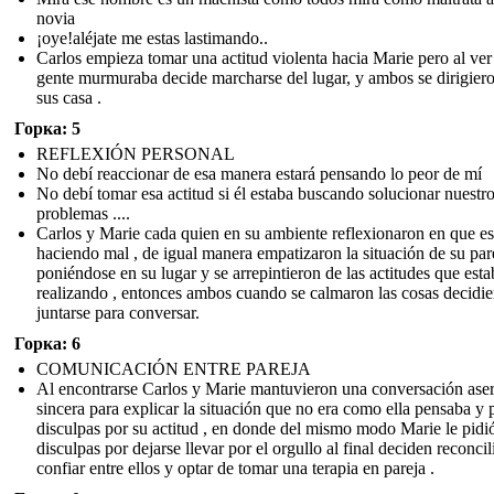
novia
¡oye!aléjate me estas lastimando..
Carlos empieza tomar una actitud violenta hacia Marie pero al ver
gente murmuraba decide marcharse del lugar, y ambos se dirigier
sus casa .
Горка: 5
REFLEXIÓN PERSONAL
No debí reaccionar de esa manera estará pensando lo peor de mí
No debí tomar esa actitud si él estaba buscando solucionar nuestr
problemas ....
Carlos y Marie cada quien en su ambiente reflexionaron en que e
haciendo mal , de igual manera empatizaron la situación de su par
poniéndose en su lugar y se arrepintieron de las actitudes que est
realizando , entonces ambos cuando se calmaron las cosas decidi
juntarse para conversar.
Горка: 6
COMUNICACIÓN ENTRE PAREJA
Al encontrarse Carlos y Marie mantuvieron una conversación aser
sincera para explicar la situación que no era como ella pensaba y 
disculpas por su actitud , en donde del mismo modo Marie le pidi
disculpas por dejarse llevar por el orgullo al final deciden reconcil
confiar entre ellos y optar de tomar una terapia en pareja .