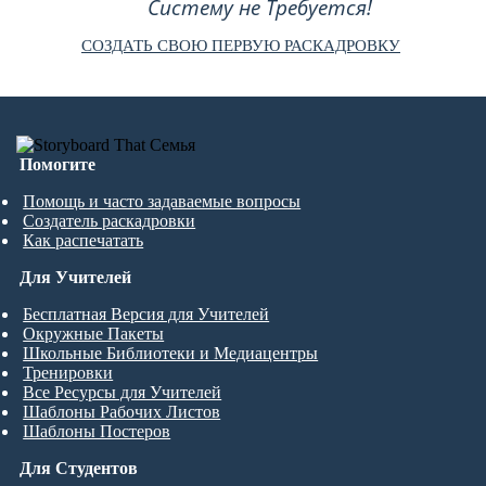
Систему не Требуется!
СОЗДАТЬ СВОЮ ПЕРВУЮ РАСКАДРОВКУ
Помогите
Помощь и часто задаваемые вопросы
Создатель раскадровки
Как распечатать
Для Учителей
Бесплатная Версия для Учителей
Окружные Пакеты
Школьные Библиотеки и Медиацентры
Тренировки
Все Ресурсы для Учителей
Шаблоны Рабочих Листов
Шаблоны Постеров
Для Студентов