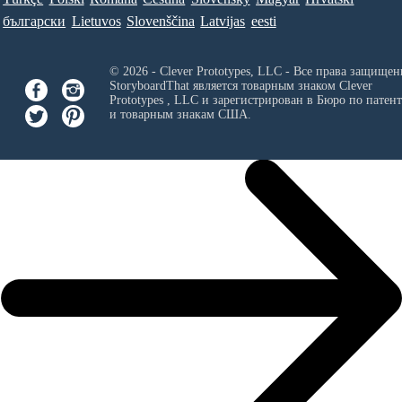
български
Lietuvos
Slovenščina
Latvijas
eesti
© 2026 - Clever Prototypes, LLC - Все права защищен
StoryboardThat является товарным знаком
Clever
Prototypes , LLC
и зарегистрирован в Бюро по патен
и товарным знакам США.