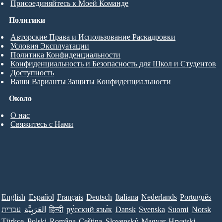
Присоединяйтесь к Моей Команде
Политики
Авторские Права и Использование Раскадровки
Условия Эксплуатации
Политика Конфиденциальности
Конфиденциальность и Безопасность для Школ и Студентов
Доступность
Ваши Варианты Защиты Конфиденциальности
Около
О нас
Свяжитесь с Нами
English
Español
Français
Deutsch
Italiana
Nederlands
Português
עברית
العَرَبِيَّة
हिन्दी
ру́сский язы́к
Dansk
Svenska
Suomi
Norsk
Türkçe
Polski
Româna
Ceština
Slovenský
Magyar
Hrvatski