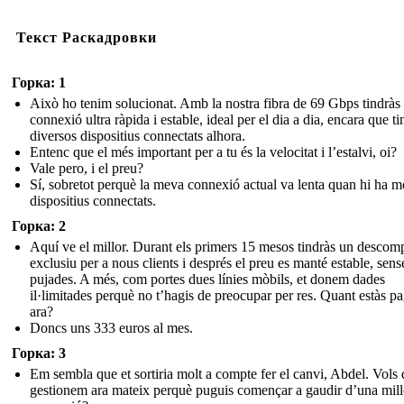
Текст Раскадровки
Горка: 1
Això ho tenim solucionat. Amb la nostra fibra de 69 Gbps tindràs
connexió ultra ràpida i estable, ideal per el dia a dia, encara que ti
diversos dispositius connectats alhora.
Entenc que el més important per a tu és la velocitat i l’estalvi, oi?
Vale pero, i el preu?
Sí, sobretot perquè la meva connexió actual va lenta quan hi ha m
dispositius connectats.
Горка: 2
Aquí ve el millor. Durant els primers 15 mesos tindràs un descom
exclusiu per a nous clients i després el preu es manté estable, sens
pujades. A més, com portes dues línies mòbils, et donem dades
il·limitades perquè no t’hagis de preocupar per res. Quant estàs p
ara?
Doncs uns 333 euros al mes.
Горка: 3
Em sembla que et sortiria molt a compte fer el canvi, Abdel. Vols
gestionem ara mateix perquè puguis començar a gaudir d’una mill