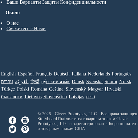
Ваши Варианты Защиты Конфиденциальности
Около
О нас
Свяжитесь с Нами
English
Español
Français
Deutsch
Italiana
Nederlands
Português
עברית
العَرَبِيَّة
हिन्दी
ру́сский язы́к
Dansk
Svenska
Suomi
Norsk
Türkçe
Polski
Româna
Ceština
Slovenský
Magyar
Hrvatski
български
Lietuvos
Slovenščina
Latvijas
eesti
© 2026 - Clever Prototypes, LLC - Все права защищен
StoryboardThat является товарным знаком
Clever
Prototypes , LLC
и зарегистрирован в Бюро по патен
и товарным знакам США.