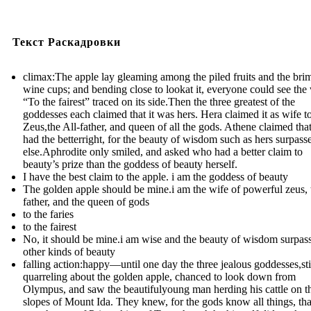
Текст Раскадровки
climax:The apple lay gleaming among the piled fruits and the br
wine cups; and bending close to lookat it, everyone could see the
“To the fairest” traced on its side.Then the three greatest of the
goddesses each claimed that it was hers. Hera claimed it as wife t
Zeus,the All-father, and queen of all the gods. Athene claimed tha
had the betterright, for the beauty of wisdom such as hers surpasse
else.Aphrodite only smiled, and asked who had a better claim to
beauty’s prize than the goddess of beauty herself.
I have the best claim to the apple. i am the goddess of beauty
The golden apple should be mine.i am the wife of powerful zeus, t
father, and the queen of gods
to the faries
to the fairest
No, it should be mine.i am wise and the beauty of wisdom surpass
other kinds of beauty
falling action:happy—until one day the three jealous goddesses,sti
quarreling about the golden apple, chanced to look down from
Olympus, and saw the beautifulyoung man herding his cattle on t
slopes of Mount Ida. They knew, for the gods know all things, th