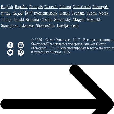
English
Español
Français
Deutsch
Italiana
Nederlands
Português
עברית
العَرَبِيَّة
हिन्दी
ру́сский язы́к
Dansk
Svenska
Suomi
Norsk
Türkçe
Polski
Româna
Ceština
Slovenský
Magyar
Hrvatski
български
Lietuvos
Slovenščina
Latvijas
eesti
© 2026 - Clever Prototypes, LLC - Все права защищен
StoryboardThat является товарным знаком
Clever
Prototypes , LLC
и зарегистрирован в Бюро по патен
и товарным знакам США.