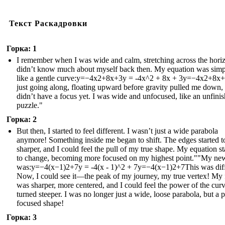
Текст Раскадровки
Горка: 1
I remember when I was wide and calm, stretching across the horiz
didn’t know much about myself back then. My equation was simp
like a gentle curve:y=−4x2+8x+3y = -4x^2 + 8x + 3y=−4x2+8x+
just going along, floating upward before gravity pulled me down, 
didn’t have a focus yet. I was wide and unfocused, like an unfini
puzzle."
Горка: 2
But then, I started to feel different. I wasn’t just a wide parabola
anymore! Something inside me began to shift. The edges started t
sharper, and I could feel the pull of my true shape. My equation st
to change, becoming more focused on my highest point.""My ne
was:y=−4(x−1)2+7y = -4(x - 1)^2 + 7y=−4(x−1)2+7This was diff
Now, I could see it—the peak of my journey, my true vertex! My
was sharper, more centered, and I could feel the power of the curve
turned steeper. I was no longer just a wide, loose parabola, but a p
focused shape!
Горка: 3