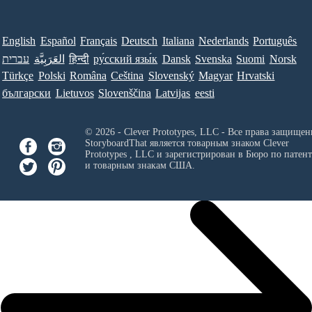
English
Español
Français
Deutsch
Italiana
Nederlands
Português
עברית
العَرَبِيَّة
हिन्दी
ру́сский язы́к
Dansk
Svenska
Suomi
Norsk
Türkçe
Polski
Româna
Ceština
Slovenský
Magyar
Hrvatski
български
Lietuvos
Slovenščina
Latvijas
eesti
© 2026 - Clever Prototypes, LLC - Все права защищен
StoryboardThat является товарным знаком
Clever
Prototypes , LLC
и зарегистрирован в Бюро по патен
и товарным знакам США.