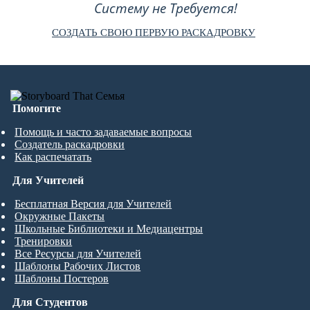
Систему не Требуется!
СОЗДАТЬ СВОЮ ПЕРВУЮ РАСКАДРОВКУ
Помогите
Помощь и часто задаваемые вопросы
Создатель раскадровки
Как распечатать
Для Учителей
Бесплатная Версия для Учителей
Окружные Пакеты
Школьные Библиотеки и Медиацентры
Тренировки
Все Ресурсы для Учителей
Шаблоны Рабочих Листов
Шаблоны Постеров
Для Студентов