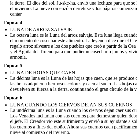
la tierra. El dios del sol, Ju-ske-ha, envió una lechuza para que se 
el invierno. La nieve comenzó a derretirse y los pájaros comenzar
cantar.
Горка: 4
LUNA DE ARROZ SALVAJE
La octava luna es la Luna del arroz salvaje. Esta luna llega cuando
el momento de cosechar este alimento. La leyenda dice que el Cr
regaló arroz silvestre a los dos pueblos que creó a partir de la Os
y el Águila del Trueno para que pudieran cosecharlo juntos y vivi
armonía.
Горка: 5
LUNA DE HOJAS QUE CAEN
La décima luna es la Luna de las hojas que caen, que se produce
las hojas adquieren hermosos colores y caen al suelo. Las hojas c
devuelven su fuerza a la tierra, continuando el gran círculo de la v
Горка: 6
LUNA CUANDO LOS CIERVOS DEJAN SUS CUERNOS
La undécima luna es la Luna cuando los ciervos dejan caer sus cu
Los Venados lucharían con sus cuernos para demostrar quién debe
el jefe. El Creador vio este sufrimiento y envió a su ayudante a sol
los cuernos a fines del otoño. Ahora sus cuernos caen pacíficamen
nieve al comienzo del invierno.