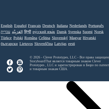
English
Español
Français
Deutsch
Italiana
Nederlands
Português
עברית
العَرَبِيَّة
हिन्दी
ру́сский язы́к
Dansk
Svenska
Suomi
Norsk
Türkçe
Polski
Româna
Ceština
Slovenský
Magyar
Hrvatski
български
Lietuvos
Slovenščina
Latvijas
eesti
© 2026 - Clever Prototypes, LLC - Все права защищен
StoryboardThat является товарным знаком
Clever
Prototypes , LLC
и зарегистрирован в Бюро по патен
и товарным знакам США.