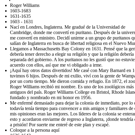
Roger Williams
1603-1683
1631-1635
1603 - 1631
Nací en Londres, Inglaterra. Me gradué de la Universidad de
Cambridge, donde me convertí en puritano. Después de la univers
me convertí en ministro. Decidí unirme a un grupo de puritanos q
salían de Inglaterra en busca de libertad religiosa en el Nuevo Mu
Llegamos a Massachusetts Bay Colony en 1631. Pensé que la gen
debería tener derecho a elegir su religión y que la religión debería 
separada del gobierno. A los puritanos no les gustó que no estuvie
acuerdo con ellos, así que me vi obligado a irme.
¡Aquí hay otros datos divertidos! Me casé con Mary Barnard en 
tuvimos 6 hijos. Después de mi exilio, viví con la gente de Wam
por un corto tiempo. Me dieron comida y refugio. En 1872, el zo
Roger Williams recibió mi nombre. Es uno de los zoológicos más
antiguos del país. Roger Williams College en Bristol, Rhode Islan
fundado y nombrado en mi honor en 1956.
Me enfermé demasiado para dejar la colonia de inmediato, por lo
todavía tenía tiempo para convencer a mis amigos y familiares de
mis opiniones eran las mejores. Los líderes de la colonia se entera
esto y acordaron enviarme de regreso a Inglaterra, ¡donde tendría 
a prisión! Por suerte me enteré de este plan y escapé.
Coloque a la persona aquí