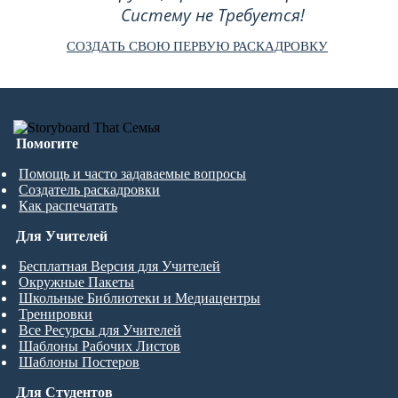
Систему не Требуется!
СОЗДАТЬ СВОЮ ПЕРВУЮ РАСКАДРОВКУ
Помогите
Помощь и часто задаваемые вопросы
Создатель раскадровки
Как распечатать
Для Учителей
Бесплатная Версия для Учителей
Окружные Пакеты
Школьные Библиотеки и Медиацентры
Тренировки
Все Ресурсы для Учителей
Шаблоны Рабочих Листов
Шаблоны Постеров
Для Студентов