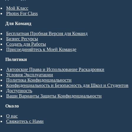
Мой Класс
Photos For Class
Для Команд
Бесплатная Пробная Версия для Команд
Бизнес Ресурсы
Создать для Работы
Присоединяйтесь к Моей Команде
Политики
Авторские Права и Использование Раскадровки
Условия Эксплуатации
Политика Конфиденциальности
Конфиденциальность и Безопасность для Школ и Студентов
Доступность
Ваши Варианты Защиты Конфиденциальности
Около
О нас
Свяжитесь с Нами