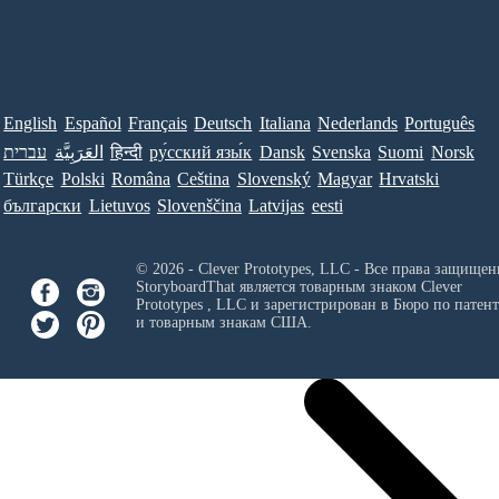
English
Español
Français
Deutsch
Italiana
Nederlands
Português
עברית
العَرَبِيَّة
हिन्दी
ру́сский язы́к
Dansk
Svenska
Suomi
Norsk
Türkçe
Polski
Româna
Ceština
Slovenský
Magyar
Hrvatski
български
Lietuvos
Slovenščina
Latvijas
eesti
© 2026 - Clever Prototypes, LLC - Все права защищен
StoryboardThat является товарным знаком
Clever
Prototypes , LLC
и зарегистрирован в Бюро по патен
и товарным знакам США.