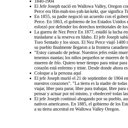
1840-1904
El Jefe Joseph nació en Wallowa Valley, Oregon c
Perce era Hin-mah-too-yah-lat-kekt, que significa 
En 1855, su padre negoció un acuerdo con el gobern
Perce. En 1863, el gobierno de los Estados Unidos e
esforzó por defender los derechos territoriales de l
La guerra de Nez Perce En 1877, estalló la lucha en
trasladarse a la reserva en Idaho. El jefe Joseph sa
Toro Sentado y los sioux. El Nez Perce viajó 1400 m
su pueblo finalmente llegaron a la frontera canadien
"Estoy cansado de pelear. Nuestros jefes están muert
tenemos mantas; los niños pequeños se mueren de frí
mueren de frío. Quiero tener tiempo para mirar para 
corazón está enfermo y triste. Desde donde ahora es
Coloque a la persona aquí
El jefe Joseph murió el 21 de septiembre de 1904 en
nuestros corazones". "La tierra es la madre de todas
viajar, libre para parar, libre para trabajar, libre pa
pensar y actuar por mí mismo, y obedeceré todas las 
El jefe Joseph continuó abogando por su pueblo, au
nativos americanos. En 1885, el gobierno de los Est
a su tierra ancestral en Wallowa Valley Oregon.