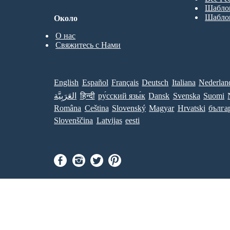
Шабло
Шабло
Около
О нас
Свяжитесь с Нами
English
Español
Français
Deutsch
Italiana
Nederlan
العَرَبِيَّة
हिन्दी
ру́сский язы́к
Dansk
Svenska
Suomi
Româna
Ceština
Slovenský
Magyar
Hrvatski
бълга
Slovenščina
Latvijas
eesti