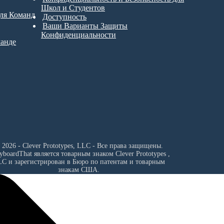
Школ и Студентов
для Команд
Доступность
Ваши Варианты Защиты
Конфиденциальности
манде
 2026 - Clever Prototypes, LLC - Все права защищены.
ryboardThat является товарным знаком
Clever Prototypes ,
LC
и зарегистрирован в Бюро по патентам и товарным
знакам США.