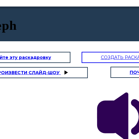
eph
йте эту раскадровку
СОЗДАТЬ РАСК
ПО
РОИЗВЕСТИ СЛАЙД-ШОУ