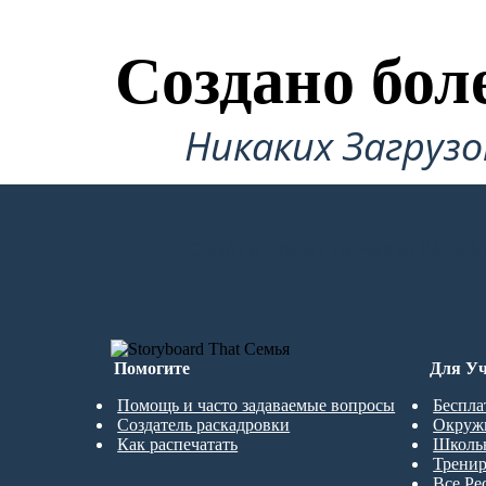
Создано бол
Никаких Загруз
СОЗДАТЬ СВОЮ ПЕРВУЮ РАСКА
Помогите
Для Уч
Помощь и часто задаваемые вопросы
Беспла
Создатель раскадровки
Окруж
Как распечатать
Школь
Трени
Все Ре