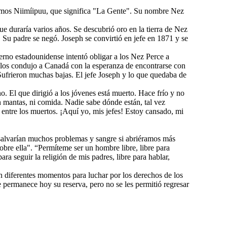
smos Niimíipuu, que significa "La Gente". Su nombre Nez
 duraría varios años. Se descubrió oro en la tierra de Nez
Su padre se negó. Joseph se convirtió en jefe en 1871 y se
erno estadounidense intentó obligar a los Nez Perce a
ue los condujo a Canadá con la esperanza de encontrarse con
Sufrieron muchas bajas. El jefe Joseph y lo que quedaba de
o. El que dirigió a los jóvenes está muerto. Hace frío y no
n mantas, ni comida. Nadie sabe dónde están, tal vez
 entre los muertos. ¡Aquí yo, mis jefes! Estoy cansado, mi
 salvarían muchos problemas y sangre si abriéramos más
obre ella". “Permíteme ser un hombre libre, libre para
para seguir la religión de mis padres, libre para hablar,
 diferentes momentos para luchar por los derechos de los
 permanece hoy su reserva, pero no se les permitió regresar