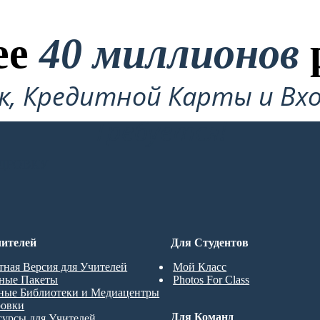
ее
40 миллионов
ок, Кредитной Карты и Вхо
Требуется!
ДРОВКУ
ителей
Для Студентов
тная Версия для Учителей
Мой Класс
ные Пакеты
Photos For Class
ные Библиотеки и Медиацентры
ровки
Для Команд
сурсы для Учителей