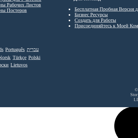
ны Рабочих Листов
Бесплатная Пробная Версия 
ны Постеров
Бизнес Ресурсы
Создать для Работы
Присоединяйтесь к Моей Ко
ds
Português
עברית
Norsk
Türkçe
Polski
рски
Lietuvos
©
Sto
L