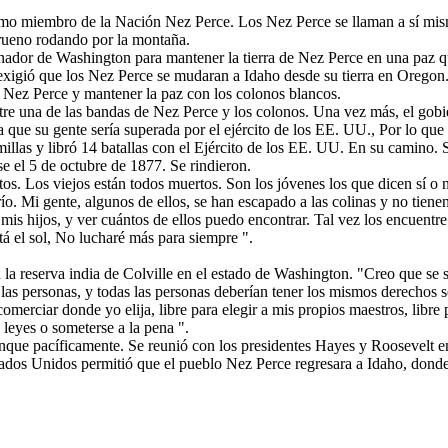
omo miembro de la Nación Nez Perce. Los Nez Perce se llaman a sí mi
Trueno rodando por la montaña.
ador de Washington para mantener la tierra de Nez Perce en una paz que
xigió que los Nez Perce se mudaran a Idaho desde su tierra en Oregon. 
os Nez Perce y mantener la paz con los colonos blancos.
tre una de las bandas de Nez Perce y los colonos. Una vez más, el gobi
bía que su gente sería superada por el ejército de los EE. UU., Por lo q
illas y libró 14 batallas con el Ejército de los EE. UU. En su camino. 
se el 5 de octubre de 1877. Se rindieron.
os. Los viejos están todos muertos. Son los jóvenes los que dicen sí o n
o. Mi gente, algunos de ellos, se han escapado a las colinas y no tiene
mis hijos, y ver cuántos de ellos puedo encontrar. Tal vez los encuentre
tá el sol, No lucharé más para siempre ".
 la reserva india de Colville en el estado de Washington. "Creo que se
 las personas, y todas las personas deberían tener los mismos derechos s
ra comerciar donde yo elija, libre para elegir a mis propios maestros, libre 
leyes o someterse a la pena ".
nque pacíficamente. Se reunió con los presidentes Hayes y Roosevelt en
ados Unidos permitió que el pueblo Nez Perce regresara a Idaho, donde