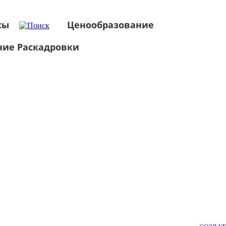
сы
Ценообразование
ние Раскадровки