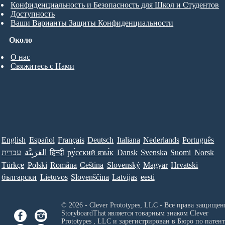
Конфиденциальность и Безопасность для Школ и Студентов
Доступность
Ваши Варианты Защиты Конфиденциальности
Около
О нас
Свяжитесь с Нами
English
Español
Français
Deutsch
Italiana
Nederlands
Português
עברית
العَرَبِيَّة
हिन्दी
ру́сский язы́к
Dansk
Svenska
Suomi
Norsk
Türkçe
Polski
Româna
Ceština
Slovenský
Magyar
Hrvatski
български
Lietuvos
Slovenščina
Latvijas
eesti
© 2026 - Clever Prototypes, LLC - Все права защищен
StoryboardThat является товарным знаком
Clever
Prototypes , LLC
и зарегистрирован в Бюро по патен