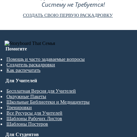
Систему не Требуется!
СОЗДАТЬ СВОЮ ПЕРВУЮ РАСКАДРОВКУ
Помогите
Помощь и часто задаваемые вопросы
Создатель раскадровки
Как распечатать
Для Учителей
Бесплатная Версия для Учителей
Окружные Пакеты
Школьные Библиотеки и Медиацентры
Тренировки
Все Ресурсы для Учителей
Шаблоны Рабочих Листов
Шаблоны Постеров
Для Студентов