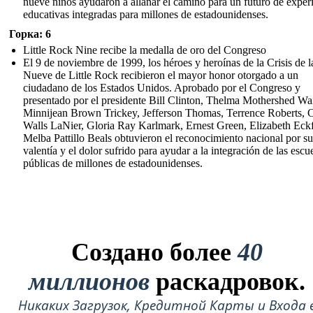
nueve niños ayudaron a allanar el camino para un futuro de exper
educativas integradas para millones de estadounidenses.
Горка: 6
Little Rock Nine recibe la medalla de oro del Congreso
El 9 de noviembre de 1999, los héroes y heroínas de la Crisis de l
Nueve de Little Rock recibieron el mayor honor otorgado a un
ciudadano de los Estados Unidos. Aprobado por el Congreso y
presentado por el presidente Bill Clinton, Thelma Mothershed Wai
Minnijean Brown Trickey, Jefferson Thomas, Terrence Roberts, C
Walls LaNier, Gloria Ray Karlmark, Ernest Green, Elizabeth Eck
Melba Pattillo Beals obtuvieron el reconocimiento nacional por su
valentía y el dolor sufrido para ayudar a la integración de las escu
públicas de millones de estadounidenses.
Создано более
40
миллионов
раскадровок.
Никаких Загрузок, Кредитной Карты и Входа 