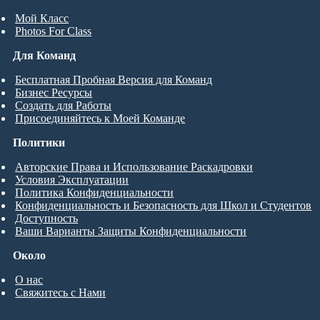
Мой Класс
Photos For Class
Для Команд
Бесплатная Пробная Версия для Команд
Бизнес Ресурсы
Создать для Работы
Присоединяйтесь к Моей Команде
Политики
Авторские Права и Использование Раскадровки
Условия Эксплуатации
Политика Конфиденциальности
Конфиденциальность и Безопасность для Школ и Студентов
Доступность
Ваши Варианты Защиты Конфиденциальности
Около
О нас
Свяжитесь с Нами