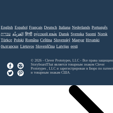
English
Español
Français
Deutsch
Italiana
Nederlands
Português
עברית
العَرَبِيَّة
हिन्दी
ру́сский язы́к
Dansk
Svenska
Suomi
Norsk
Türkçe
Polski
Româna
Ceština
Slovenský
Magyar
Hrvatski
български
Lietuvos
Slovenščina
Latvijas
eesti
© 2026 - Clever Prototypes, LLC - Все права защищен
StoryboardThat является товарным знаком
Clever
Prototypes , LLC
и зарегистрирован в Бюро по патен
и товарным знакам США.