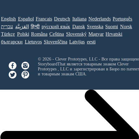
English
Español
Français
Deutsch
Italiana
Nederlands
Português
עברית
العَرَبِيَّة
हिन्दी
ру́сский язы́к
Dansk
Svenska
Suomi
Norsk
Türkçe
Polski
Româna
Ceština
Slovenský
Magyar
Hrvatski
български
Lietuvos
Slovenščina
Latvijas
eesti
© 2026 - Clever Prototypes, LLC - Все права защищен
StoryboardThat является товарным знаком
Clever
Prototypes , LLC
и зарегистрирован в Бюро по патен
и товарным знакам США.