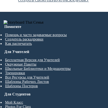
СОЗДАТЬ СВОЮ ПЕРВУЮ РАСКАДРОВКУ
Помогите
Помощь и часто задаваемые вопросы
Создатель раскадровки
Как распечатать
Для Учителей
Бесплатная Версия для Учителей
Окружные Пакеты
Школьные Библиотеки и Медиацентры
Тренировки
Все Ресурсы для Учителей
Шаблоны Рабочих Листов
Шаблоны Постеров
Для Студентов
Мой Класс
Photos For Class