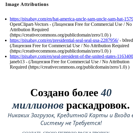
Image Attributions
https://pixabay.com/en/hat-america-uncle-sam-uncle-sam-hat-157
OpenClipart-Vectors - (Лицензия Free for Commercial Use / No
Attribution Required
(https://creativecommons.org/publicdomain/zero/1.0) )
https://pixabay.com/en/presidential-seal-seal-usa-2287956/
- b0red
(Лицензия Free for Commercial Use / No Attribution Required
(https://creativecommons.org/publicdomain/zero/1.0) )
https://pixabay.com/en/seal-president-of-the-united-states-1163400
janeb13 - (Лицензия Free for Commercial Use / No Attribution
Required (https://creativecommons.org/publicdomain/zero/1.0) )
Создано более
40
миллионов
раскадровок.
Никаких Загрузок, Кредитной Карты и Входа 
Систему не Требуется!