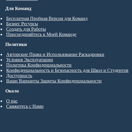
Для Команд
Бесплатная Пробная Версия для Команд
Бизнес Ресурсы
Создать для Работы
Присоединяйтесь к Моей Команде
Политики
Авторские Права и Использование Раскадровки
Условия Эксплуатации
Политика Конфиденциальности
Конфиденциальность и Безопасность для Школ и Студентов
Доступность
Ваши Варианты Защиты Конфиденциальности
Около
О нас
Свяжитесь с Нами