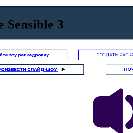
 Sensible 3
йте эту раскадровку
СОЗДАТЬ РАСК
ПО
РОИЗВЕСТИ СЛАЙД-ШОУ