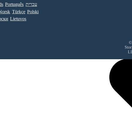
ds
Português
עברית
Norsk
Türkçe
Polski
рски
Lietuvos
©
Sto
L