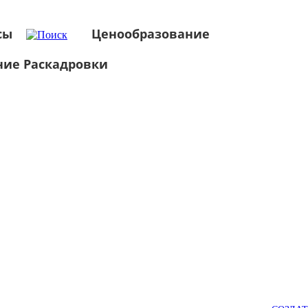
сы
Ценообразование
ние Раскадровки