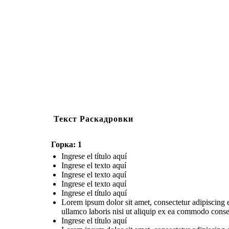
Текст Раскадровки
Горка: 1
Ingrese el título aquí
Ingrese el texto aquí
Ingrese el texto aquí
Ingrese el texto aquí
Ingrese el título aquí
Lorem ipsum dolor sit amet, consectetur adipiscing 
ullamco laboris nisi ut aliquip ex ea commodo conseq
Ingrese el título aquí