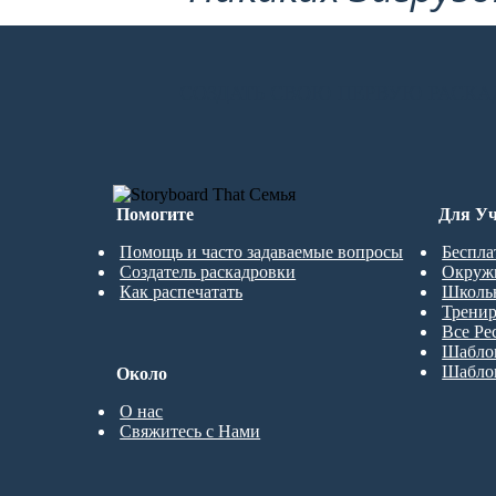
СОЗДАТЬ СВОЮ ПЕРВУЮ РАСКА
Помогите
Для Уч
Помощь и часто задаваемые вопросы
Беспла
Создатель раскадровки
Окруж
Как распечатать
Школь
Трени
Все Ре
Шабло
Шабло
Около
О нас
Свяжитесь с Нами