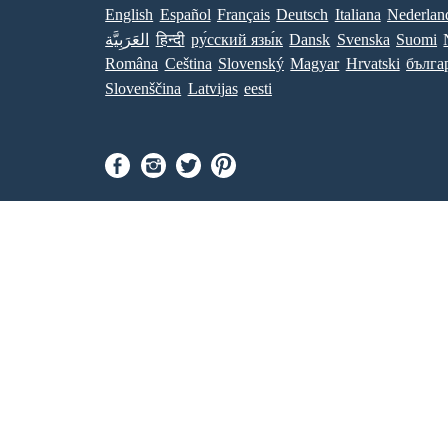
English
Español
Français
Deutsch
Italiana
Nederlan
العَرَبِيَّة
हिन्दी
ру́сский язы́к
Dansk
Svenska
Suomi
Româna
Ceština
Slovenský
Magyar
Hrvatski
бълга
Slovenščina
Latvijas
eesti