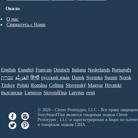
Около
О нас
Свяжитесь с Нами
English
Español
Français
Deutsch
Italiana
Nederlands
Português
עברית
العَرَبِيَّة
हिन्दी
ру́сский язы́к
Dansk
Svenska
Suomi
Norsk
Türkçe
Polski
Româna
Ceština
Slovenský
Magyar
Hrvatski
български
Lietuvos
Slovenščina
Latvijas
eesti
© 2026 - Clever Prototypes, LLC - Все права защищен
StoryboardThat является товарным знаком
Clever
Prototypes , LLC
и зарегистрирован в Бюро по патен
и товарным знакам США.