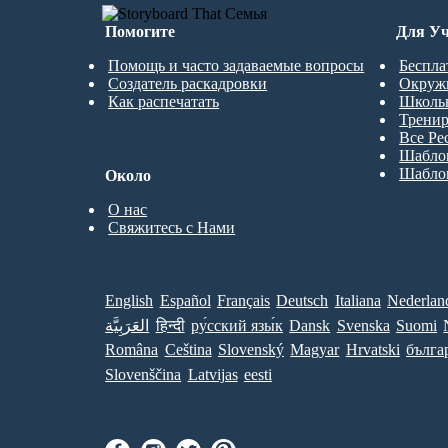
Помогите
Для Уч
Помощь и часто задаваемые вопросы
Беспла
Создатель раскадровки
Окруж
Как распечатать
Школь
Трени
Все Ре
Шабло
Шабло
Около
О нас
Свяжитесь с Нами
English
Español
Français
Deutsch
Italiana
Nederlan
العَرَبِيَّة
हिन्दी
ру́сский язы́к
Dansk
Svenska
Suomi
Româna
Ceština
Slovenský
Magyar
Hrvatski
бълга
Slovenščina
Latvijas
eesti