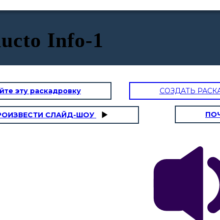
ucto Info-1
йте эту раскадровку
СОЗДАТЬ РАСК
ПО
РОИЗВЕСТИ СЛАЙД-ШОУ