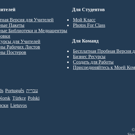
ителей
Для Студентов
тная Версия для Учителей
Мой Класс
ные Пакеты
Photos For Class
ные Библиотеки и Медиацентры
ровки
Для Команд
сурсы для Учителей
ны Рабочих Листов
Бесплатная Пробная Версия 
ны Постеров
Бизнес Ресурсы
Создать для Работы
Присоединяйтесь к Моей Ко
ds
Português
עברית
Norsk
Türkçe
Polski
рски
Lietuvos
©
Sto