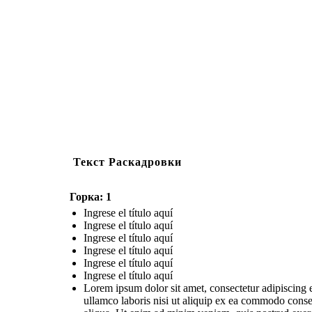
Текст Раскадровки
Горка: 1
Ingrese el título aquí
Ingrese el título aquí
Ingrese el título aquí
Ingrese el título aquí
Ingrese el título aquí
Ingrese el título aquí
Lorem ipsum dolor sit amet, consectetur adipiscing 
ullamco laboris nisi ut aliquip ex ea commodo conse