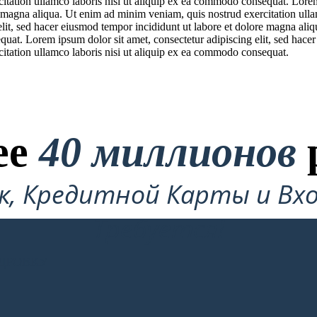
itation ullamco laboris nisi ut aliquip ex ea commodo consequat. Lorem 
 magna aliqua. Ut enim ad minim veniam, quis nostrud exercitation ull
elit, sed hacer eiusmod tempor incididunt ut labore et dolore magna ali
quat. Lorem ipsum dolor sit amet, consectetur adipiscing elit, sed hace
itation ullamco laboris nisi ut aliquip ex ea commodo consequat.
ее
40 миллионов
ок, Кредитной Карты и Вхо
Требуется!
ДРОВКУ