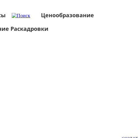
сы
Ценообразование
ние Раскадровки