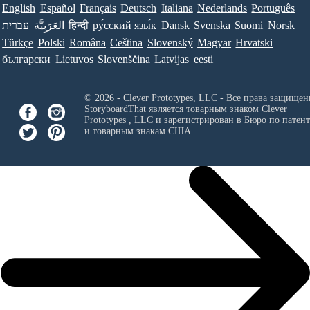
English
Español
Français
Deutsch
Italiana
Nederlands
Português
עברית
العَرَبِيَّة
हिन्दी
ру́сский язы́к
Dansk
Svenska
Suomi
Norsk
Türkçe
Polski
Româna
Ceština
Slovenský
Magyar
Hrvatski
български
Lietuvos
Slovenščina
Latvijas
eesti
© 2026 - Clever Prototypes, LLC - Все права защищен
StoryboardThat является товарным знаком
Clever
Prototypes , LLC
и зарегистрирован в Бюро по патен
и товарным знакам США.