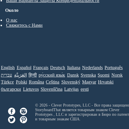
Ваши Варианты Защиты Конфиденциальности
Около
О нас
Свяжитесь с Нами
English
Español
Français
Deutsch
Italiana
Nederlands
Português
עברית
العَرَبِيَّة
हिन्दी
ру́сский язы́к
Dansk
Svenska
Suomi
Norsk
Türkçe
Polski
Româna
Ceština
Slovenský
Magyar
Hrvatski
български
Lietuvos
Slovenščina
Latvijas
eesti
© 2026 - Clever Prototypes, LLC - Все права защищен
StoryboardThat является товарным знаком
Clever
Prototypes , LLC
и зарегистрирован в Бюро по патен
и товарным знакам США.