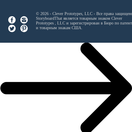
© 2026 - Clever Prototypes, LLC - Все права защищен
StoryboardThat является товарным знаком
Clever
Prototypes , LLC
и зарегистрирован в Бюро по патен
и товарным знакам США.