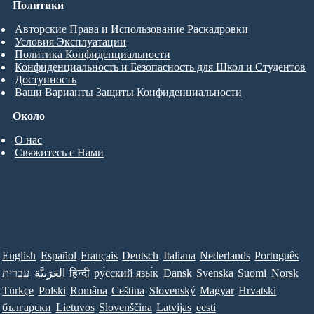
Политики
Авторские Права и Использование Раскадровки
Условия Эксплуатации
Политика Конфиденциальности
Конфиденциальность и Безопасность для Школ и Студентов
Доступность
Ваши Варианты Защиты Конфиденциальности
Около
О нас
Свяжитесь с Нами
English
Español
Français
Deutsch
Italiana
Nederlands
Português
עברית
العَرَبِيَّة
हिन्दी
ру́сский язы́к
Dansk
Svenska
Suomi
Norsk
Türkçe
Polski
Româna
Ceština
Slovenský
Magyar
Hrvatski
български
Lietuvos
Slovenščina
Latvijas
eesti