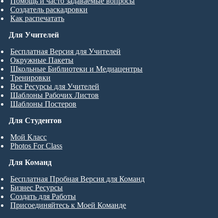
Помощь и часто задаваемые вопросы
Создатель раскадровки
Как распечатать
Для Учителей
Бесплатная Версия для Учителей
Окружные Пакеты
Школьные Библиотеки и Медиацентры
Тренировки
Все Ресурсы для Учителей
Шаблоны Рабочих Листов
Шаблоны Постеров
Для Студентов
Мой Класс
Photos For Class
Для Команд
Бесплатная Пробная Версия для Команд
Бизнес Ресурсы
Создать для Работы
Присоединяйтесь к Моей Команде