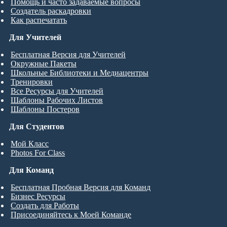
Помощь и часто задаваемые вопросы
Создатель раскадровки
Как распечатать
Для Учителей
Бесплатная Версия для Учителей
Окружные Пакеты
Школьные Библиотеки и Медиацентры
Тренировки
Все Ресурсы для Учителей
Шаблоны Рабочих Листов
Шаблоны Постеров
Для Студентов
Мой Класс
Photos For Class
Для Команд
Бесплатная Пробная Версия для Команд
Бизнес Ресурсы
Создать для Работы
Присоединяйтесь к Моей Команде