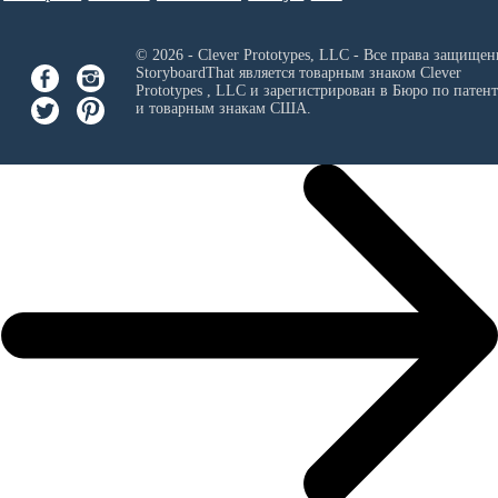
© 2026 - Clever Prototypes, LLC - Все права защищен
StoryboardThat является товарным знаком
Clever
Prototypes , LLC
и зарегистрирован в Бюро по патен
и товарным знакам США.