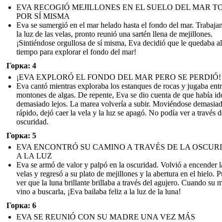
EVA RECOGIÓ MEJILLONES EN EL SUELO DEL MAR T
POR SÍ MISMA
Eva se sumergió en el mar helado hasta el fondo del mar. Trabaja
la luz de las velas, pronto reunió una sartén llena de mejillones.
¡Sintiéndose orgullosa de sí misma, Eva decidió que le quedaba a
tiempo para explorar el fondo del mar!
Горка: 4
¡EVA EXPLORÓ EL FONDO DEL MAR PERO SE PERDIÓ!
Eva cantó mientras exploraba los estanques de rocas y jugaba entr
montones de algas. De repente, Eva se dio cuenta de que había id
demasiado lejos. La marea volvería a subir. Moviéndose demasia
rápido, dejó caer la vela y la luz se apagó. No podía ver a través d
oscuridad.
Горка: 5
EVA ENCONTRÓ SU CAMINO A TRAVÉS DE LA OSCUR
A LA LUZ
Eva se armó de valor y palpó en la oscuridad. Volvió a encender l
velas y regresó a su plato de mejillones y la abertura en el hielo. 
ver que la luna brillante brillaba a través del agujero. Cuando su 
vino a buscarla, ¡Eva bailaba feliz a la luz de la luna!
Горка: 6
EVA SE REUNIÓ CON SU MADRE UNA VEZ MÁS