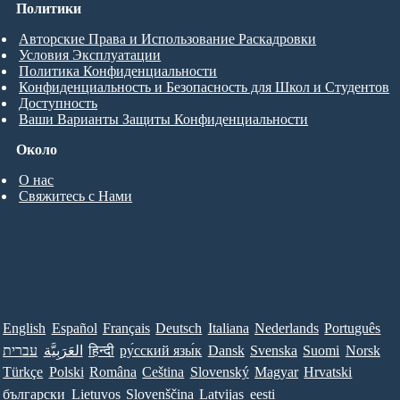
Политики
Авторские Права и Использование Раскадровки
Условия Эксплуатации
Политика Конфиденциальности
Конфиденциальность и Безопасность для Школ и Студентов
Доступность
Ваши Варианты Защиты Конфиденциальности
Около
О нас
Свяжитесь с Нами
English
Español
Français
Deutsch
Italiana
Nederlands
Português
עברית
العَرَبِيَّة
हिन्दी
ру́сский язы́к
Dansk
Svenska
Suomi
Norsk
Türkçe
Polski
Româna
Ceština
Slovenský
Magyar
Hrvatski
български
Lietuvos
Slovenščina
Latvijas
eesti