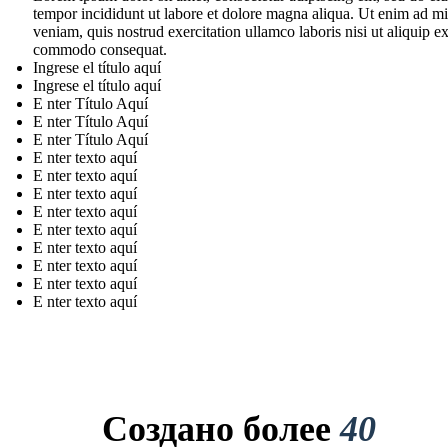
tempor incididunt ut labore et dolore magna aliqua. Ut enim ad m
veniam, quis nostrud exercitation ullamco laboris nisi ut aliquip e
commodo consequat.
Ingrese el título aquí
Ingrese el título aquí
E nter Título Aquí
E nter Título Aquí
E nter Título Aquí
E nter texto aquí
E nter texto aquí
E nter texto aquí
E nter texto aquí
E nter texto aquí
E nter texto aquí
E nter texto aquí
E nter texto aquí
E nter texto aquí
Создано более
40