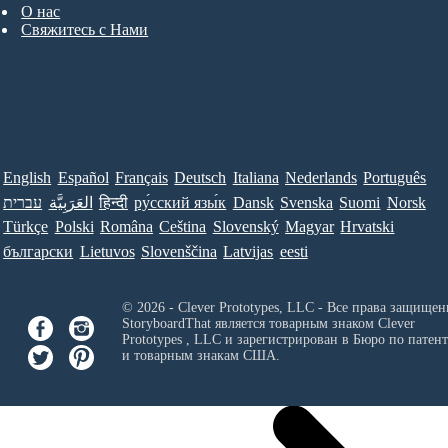
О нас
Свяжитесь с Нами
English
Español
Français
Deutsch
Italiana
Nederlands
Português
עברית
العَرَبِيَّة
हिन्दी
ру́сский язы́к
Dansk
Svenska
Suomi
Norsk
Türkçe
Polski
Româna
Ceština
Slovenský
Magyar
Hrvatski
български
Lietuvos
Slovenščina
Latvijas
eesti
© 2026 - Clever Prototypes, LLC - Все права защищен
StoryboardThat является товарным знаком
Clever
Prototypes , LLC
и зарегистрирован в Бюро по патен
и товарным знакам США.