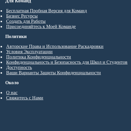
Для Команд
Бесплатная Пробная Версия для Команд
Бизнес Ресурсы
Создать для Работы
Присоединяйтесь к Моей Команде
Политики
Авторские Права и Использование Раскадровки
Условия Эксплуатации
Политика Конфиденциальности
Конфиденциальность и Безопасность для Школ и Студентов
Доступность
Ваши Варианты Защиты Конфиденциальности
Около
О нас
Свяжитесь с Нами