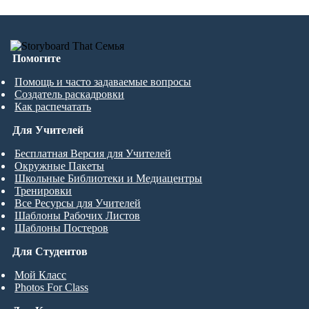
Помогите
Помощь и часто задаваемые вопросы
Создатель раскадровки
Как распечатать
Для Учителей
Бесплатная Версия для Учителей
Окружные Пакеты
Школьные Библиотеки и Медиацентры
Тренировки
Все Ресурсы для Учителей
Шаблоны Рабочих Листов
Шаблоны Постеров
Для Студентов
Мой Класс
Photos For Class