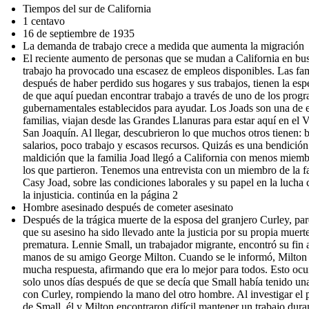
Tiempos del sur de California
1 centavo
16 de septiembre de 1935
La demanda de trabajo crece a medida que aumenta la migración
El reciente aumento de personas que se mudan a California en bu
trabajo ha provocado una escasez de empleos disponibles. Las fam
después de haber perdido sus hogares y sus trabajos, tienen la es
de que aquí puedan encontrar trabajo a través de uno de los prog
gubernamentales establecidos para ayudar. Los Joads son una de 
familias, viajan desde las Grandes Llanuras para estar aquí en el V
San Joaquín. Al llegar, descubrieron lo que muchos otros tienen: 
salarios, poco trabajo y escasos recursos. Quizás es una bendició
maldición que la familia Joad llegó a California con menos miem
los que partieron. Tenemos una entrevista con un miembro de la fa
Casy Joad, sobre las condiciones laborales y su papel en la lucha 
la injusticia. continúa en la página 2
Hombre asesinado después de cometer asesinato
Después de la trágica muerte de la esposa del granjero Curley, pa
que su asesino ha sido llevado ante la justicia por su propia muert
prematura. Lennie Small, un trabajador migrante, encontró su fin 
manos de su amigo George Milton. Cuando se le informó, Milton
mucha respuesta, afirmando que era lo mejor para todos. Esto ocu
solo unos días después de que se decía que Small había tenido un
con Curley, rompiendo la mano del otro hombre. Al investigar el
de Small, él y Milton encontraron difícil mantener un trabajo dura