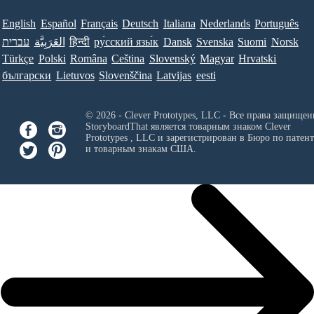
English
Español
Français
Deutsch
Italiana
Nederlands
Português
עברית
العَرَبِيَّة
हिन्दी
ру́сский язы́к
Dansk
Svenska
Suomi
Norsk
Türkçe
Polski
Româna
Ceština
Slovenský
Magyar
Hrvatski
български
Lietuvos
Slovenščina
Latvijas
eesti
© 2026 - Clever Prototypes, LLC - Все права защищен
StoryboardThat является товарным знаком
Clever
Prototypes , LLC
и зарегистрирован в Бюро по патен
и товарным знакам США.