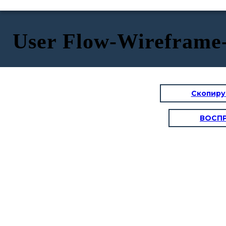
User Flow-Wireframe
Скопиру
ВОСП