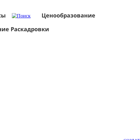
сы
Ценообразование
ние Раскадровки