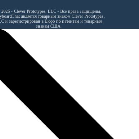
 2026 - Clever Prototypes, LLC - Все права защищены.
ryboardThat является товарным знаком
Clever Prototypes ,
LC
и зарегистрирован в Бюро по патентам и товарным
знакам США.