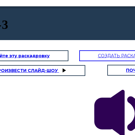
-3
йте эту раскадровку
СОЗДАТЬ РАСК
ПО
РОИЗВЕСТИ СЛАЙД-ШОУ