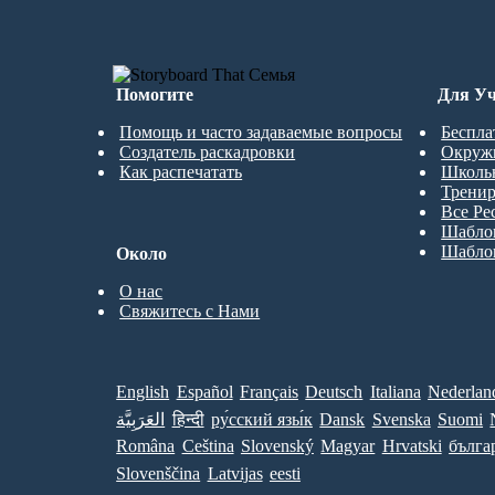
Помогите
Для Уч
Помощь и часто задаваемые вопросы
Беспла
Создатель раскадровки
Окруж
Как распечатать
Школь
Трени
Все Ре
Шабло
Шабло
Около
О нас
Свяжитесь с Нами
English
Español
Français
Deutsch
Italiana
Nederlan
العَرَبِيَّة
हिन्दी
ру́сский язы́к
Dansk
Svenska
Suomi
Româna
Ceština
Slovenský
Magyar
Hrvatski
бълга
Slovenščina
Latvijas
eesti