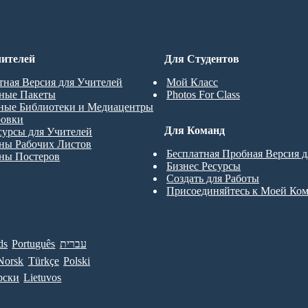
ителей
Для Студентов
тная Версия для Учителей
Мой Класс
ные Пакеты
Photos For Class
ные Библиотеки и Медиацентры
ровки
Для Команд
сурсы для Учителей
ны Рабочих Листов
Бесплатная Пробная Версия 
ны Постеров
Бизнес Ресурсы
Создать для Работы
Присоединяйтесь к Моей Ко
ds
Português
עברית
Norsk
Türkçe
Polski
рски
Lietuvos