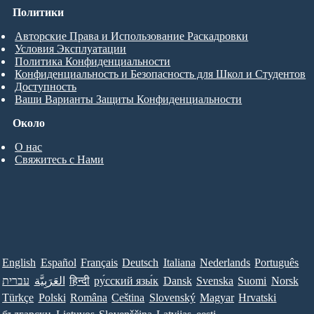
Политики
Авторские Права и Использование Раскадровки
Условия Эксплуатации
Политика Конфиденциальности
Конфиденциальность и Безопасность для Школ и Студентов
Доступность
Ваши Варианты Защиты Конфиденциальности
Около
О нас
Свяжитесь с Нами
English
Español
Français
Deutsch
Italiana
Nederlands
Português
עברית
العَرَبِيَّة
हिन्दी
ру́сский язы́к
Dansk
Svenska
Suomi
Norsk
Türkçe
Polski
Româna
Ceština
Slovenský
Magyar
Hrvatski