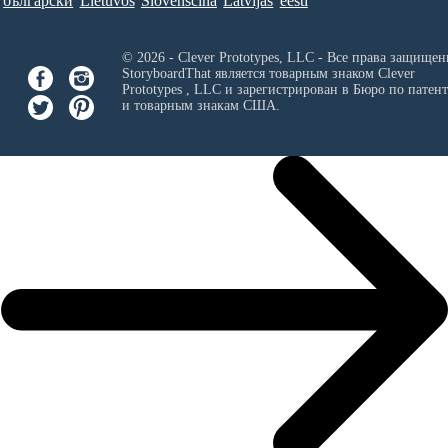
български
Lietuvos
Slovenščina
Latvijas
eesti
© 2026 - Clever Prototypes, LLC - Все права защищен
StoryboardThat является товарным знаком
Clever
Prototypes , LLC
и зарегистрирован в Бюро по патен
и товарным знакам США.