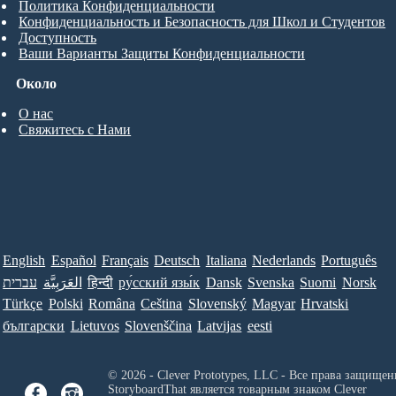
Политика Конфиденциальности
Конфиденциальность и Безопасность для Школ и Студентов
Доступность
Ваши Варианты Защиты Конфиденциальности
Около
О нас
Свяжитесь с Нами
English
Español
Français
Deutsch
Italiana
Nederlands
Português
עברית
العَرَبِيَّة
हिन्दी
ру́сский язы́к
Dansk
Svenska
Suomi
Norsk
Türkçe
Polski
Româna
Ceština
Slovenský
Magyar
Hrvatski
български
Lietuvos
Slovenščina
Latvijas
eesti
© 2026 - Clever Prototypes, LLC - Все права защищен
StoryboardThat является товарным знаком
Clever