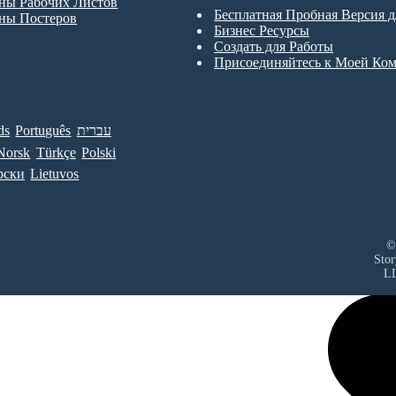
ны Рабочих Листов
Бесплатная Пробная Версия 
ны Постеров
Бизнес Ресурсы
Создать для Работы
Присоединяйтесь к Моей Ко
ds
Português
עברית
Norsk
Türkçe
Polski
рски
Lietuvos
©
Sto
L