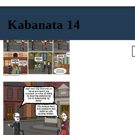
Kabanata 14
KABANATA 14
KABANATA 14
KABANATA 14
Higit doon ang hinihintay ko
kapag gumuguhit ang
at kulog
matatalim na kidlat
Bakit hindi pa ninyo
Ako din ay bumili ng bomba,
hininging magunaw ang
na maaring pumatay ng
paputok at bumayad pa sa
mundo?
tao at makasunog ng
pagpapatunog ng kampana
bahay.
dahil mapanganib na
patugtugin ang kampana
Makakabuti nga ito
kapag may unos
sa lahat, sainyo at sa
Tila masaya kayo,
akin sa bawat
Don anastacio may
kapitang bumili ng
panghuli ng kulog
balak pa yata
kayong maligo
KABANATA 14
KABANATA 14
bakit hindi? ang sino may marapat
KABANATA 14
magtamo parusa o gantimpala ukol sa
kanyang ginawa at hindi dahil sa
Hindi ba ninyo
ginawa ng iba.
dinamdam ang
nangyari sakanya
Mag iingat kayo,
huwag kayong lalapit
sa kampana kapag
Sasama ba kayo sa
kumikidlat
akin? ipaghahanda
kayo ng masarap na
hapunan ng inyong
ina
ayaw po kaming paalisin ng saktristan mayor pagkatapos daw po ng ikawalo at saka kami maka uuwi hihintain din po namin ang sahod upang may magasta si ina.
Mabuti pa ang purgatoryo
Ang purgatoryo'y hindi
sapagkat naalala ng mga buhay
nabanggit ni Moises at ni
ang mga patay na nag huhudyot sa
HesuKristo at wala rin
mga tao upang mamuhay ng
ito sa bibliya at sa
mabuti.ang tanging nag papasama
Santong Ebanghelyo
ay ang mga pagpapakalabis
Create your own at Storyboard That
KABANATA 14
KABANATA 14
Higit doon ang hinihintay ko
kapag gumuguhit ang
at kulog
matatalim na kidlat
Bakit hindi 
hininging mag
na maaring pumatay ng
mundo
tao at makasunog ng
bahay.
Makakabuti nga ito
sa lahat, sainyo at sa
Tila masaya kayo,
akin sa bawat
Don anastacio may
kapitang bumili ng
panghuli ng kulog
balak pa yata
kayong maligo
.