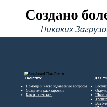
Создано бол
Никаких Загруз
СОЗДАТЬ СВОЮ ПЕРВУЮ РАСКА
Помогите
Для Уч
Помощь и часто задаваемые вопросы
Беспла
Создатель раскадровки
Окруж
Как распечатать
Школь
Трени
Все Ре