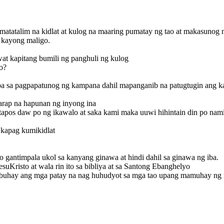
matatalim na kidlat at kulog na maaring pumatay ng tao at makasunog 
Ang purgatoryo'y hindi
 kayong maligo .
banggit ni Moises at ni
esuKristo at wala rin
ito sa bibliya at sa
Santong Ebanghelyo
awat kapitang bumili ng panghuli ng kulog
o?
pa sa pagpapatunog ng kampana dahil mapanganib na patugtugin ang k
arap na hapunan ng inyong ina
tapos daw po ng ikawalo at saka kami maka uuwi hihintain din po nam
 kapag kumikidlat
 gantimpala ukol sa kanyang ginawa at hindi dahil sa ginawa ng iba.
suKristo at wala rin ito sa bibliya at sa Santong Ebanghelyo
a buhay ang mga patay na nag huhudyot sa mga tao upang mamuhay ng