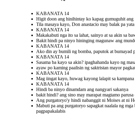
KABANATA 14
Higit doon ang hinihintay ko kapag gumuguhit ang 
Mabuti pa ang purgatoryo
Tila masaya kayo, Don anastacio may balak pa yata
sapagkat naalala ng mga buhay
na
ang mga patay na nag huhudyot sa
H
mga tao upang mamuhay ng
KABANATA 14
mabuti.ang tanging nag papasama
ay ang mga pagpapakalabis
Makakabuti nga ito sa lahat, sainyo at sa akin sa b
Bakit hindi pa ninyo hininging magunaw ang mund
KABANATA 14
KABANATA 14
bakit hindi? ang sino may marapat
magtamo parusa o gantimpala ukol sa
kanyang ginawa at hindi dahil sa
Ako din ay bumili ng bomba, paputok at bumayad 
Hindi ba ninyo
ginawa ng iba.
dinamdam ang
nangyari sakanya
KABANATA 14
Sasama ba kayo sa akin? ipaghahanda kayo ng mas
ayaw po kaming paalisin ng saktristan mayor pagka
KABANATA 14
Mag iingat kayo, huwag kayong lalapit sa kampana
KABANATA 14
Hindi ba ninyo dinamdam ang nangyari sakanya
bakit hindi? ang sino may marapat magtamo parusa o
Mabuti pa ang purgatoryo
Ang purgatoryo'y hindi
sapagkat naalala ng mga buhay
nabanggit ni Moises at ni
ang mga patay na nag huhudyot sa
Ang purgatoryo'y hindi nabanggit ni Moises at ni He
HesuKristo at wala rin
mga tao upang mamuhay ng
ito sa bibliya at sa
mabuti.ang tanging nag papasama
Santong Ebanghelyo
Mabuti pa ang purgatoryo sapagkat naalala ng mg
ay ang mga pagpapakalabis
pagpapakalabis