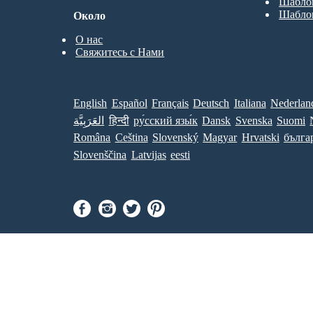
Шабло
Шабло
Около
О нас
Свяжитесь с Нами
English
Español
Français
Deutsch
Italiana
Nederlan
العَرَبِيَّة
हिन्दी
ру́сский язы́к
Dansk
Svenska
Suomi
Româna
Ceština
Slovenský
Magyar
Hrvatski
бълга
Slovenščina
Latvijas
eesti