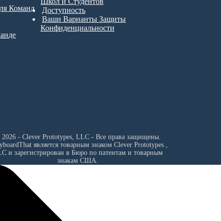
Школ и Студентов
для Команд
Доступность
Ваши Варианты Защиты
Конфиденциальности
манде
 2026 - Clever Prototypes, LLC - Все права защищены.
ryboardThat является товарным знаком
Clever Prototypes ,
LC
и зарегистрирован в Бюро по патентам и товарным
знакам США.