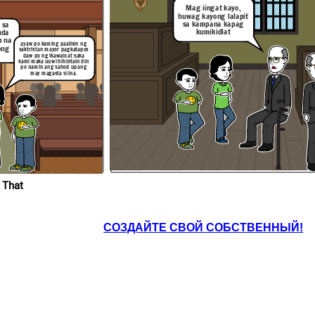
Mag iingat kayo,
huwag kayong lalapit
sa kampana kapag
 sa
Ang purgatoryo'y hindi
banggit ni Moises at ni
kumikidlat
nda
esuKristo at wala rin
ito sa bibliya at sa
p na
Santong Ebanghelyo
ayaw po kaming paalisin ng
ong
saktristan mayor pagkatapos
daw po ng ikawalo at saka
kami maka uuwi hihintain din
po namin ang sahod upang
may magasta si ina.
KABANATA 14
bakit hindi? ang sino may marapat
magtamo parusa o gantimpala ukol sa
kanyang ginawa at hindi dahil sa
Hindi ba ninyo
ginawa ng iba.
dinamdam ang
nangyari sakanya
 That
Mabuti pa ang purgatoryo
Ang purgatoryo'y hindi
sapagkat naalala ng mga buhay
nabanggit ni Moises at ni
ang mga patay na nag huhudyot sa
HesuKristo at wala rin
mga tao upang mamuhay ng
ito sa bibliya at sa
mabuti.ang tanging nag papasama
Santong Ebanghelyo
ay ang mga pagpapakalabis
СОЗДАЙТЕ СВОЙ СОБСТВЕННЫЙ!
? ang sino may marapat
sa o gantimpala ukol sa
nawa at hindi dahil sa
inawa ng iba.