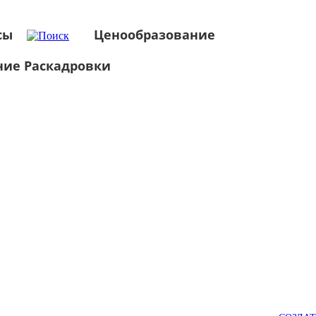
сы
Ценообразование
ние Раскадровки