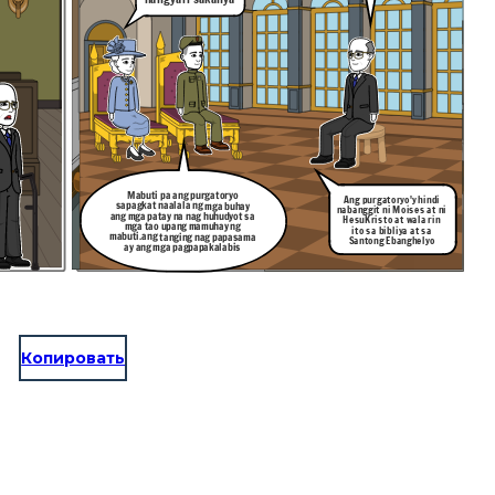
Mabuti pa ang purgatoryo
Ang purgatoryo'y hindi
sapagkat naalala ng mga buhay
nabanggit ni Moises at ni
ang mga patay na nag huhudyot sa
HesuKristo at wala rin
mga tao upang mamuhay ng
ito sa bibliya at sa
mabuti.ang tanging nag papasama
Santong Ebanghelyo
ay ang mga pagpapakalabis
Копировать