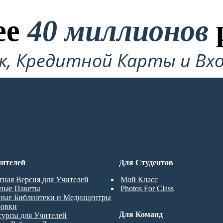
ее
40 миллионов
ок, Кредитной Карты и Вхо
Требуется!
ДРОВКУ
ителей
Для Студентов
тная Версия для Учителей
Мой Класс
ные Пакеты
Photos For Class
ные Библиотеки и Медиацентры
ровки
Для Команд
сурсы для Учителей