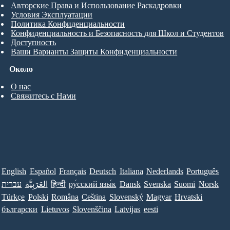
Авторские Права и Использование Раскадровки
Условия Эксплуатации
Политика Конфиденциальности
Конфиденциальность и Безопасность для Школ и Студентов
Доступность
Ваши Варианты Защиты Конфиденциальности
Около
О нас
Свяжитесь с Нами
English
Español
Français
Deutsch
Italiana
Nederlands
Português
עברית
العَرَبِيَّة
हिन्दी
ру́сский язы́к
Dansk
Svenska
Suomi
Norsk
Türkçe
Polski
Româna
Ceština
Slovenský
Magyar
Hrvatski
български
Lietuvos
Slovenščina
Latvijas
eesti