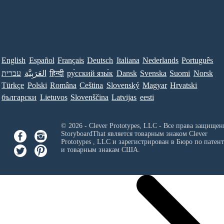
English
Español
Français
Deutsch
Italiana
Nederlands
Português
עברית
العَرَبِيَّة
हिन्दी
ру́сский язы́к
Dansk
Svenska
Suomi
Norsk
Türkçe
Polski
Româna
Ceština
Slovenský
Magyar
Hrvatski
български
Lietuvos
Slovenščina
Latvijas
eesti
© 2026 - Clever Prototypes, LLC - Все права защищен
StoryboardThat является товарным знаком
Clever
Prototypes , LLC
и зарегистрирован в Бюро по патен
и товарным знакам США.