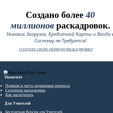
Создано более
40
миллионов
раскадровок.
Никаких Загрузок, Кредитной Карты и Входа 
Систему не Требуется!
СОЗДАТЬ СВОЮ ПЕРВУЮ РАСКАДРОВКУ
Помогите
Помощь и часто задаваемые вопросы
Создатель раскадровки
Как распечатать
Для Учителей
Бесплатная Версия для Учителей