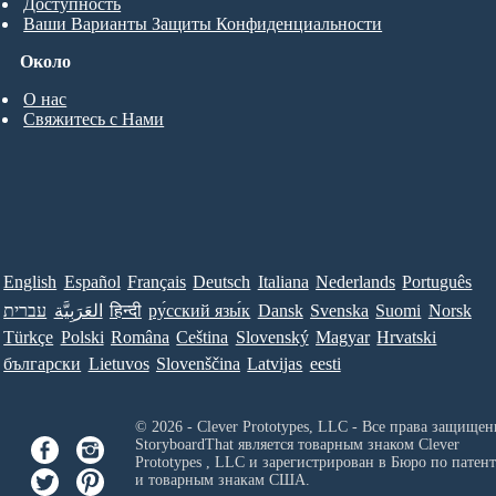
Доступность
Ваши Варианты Защиты Конфиденциальности
Около
О нас
Свяжитесь с Нами
English
Español
Français
Deutsch
Italiana
Nederlands
Português
עברית
العَرَبِيَّة
हिन्दी
ру́сский язы́к
Dansk
Svenska
Suomi
Norsk
Türkçe
Polski
Româna
Ceština
Slovenský
Magyar
Hrvatski
български
Lietuvos
Slovenščina
Latvijas
eesti
© 2026 - Clever Prototypes, LLC - Все права защищен
StoryboardThat является товарным знаком
Clever
Prototypes , LLC
и зарегистрирован в Бюро по патен
и товарным знакам США.