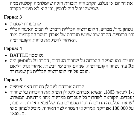
 את חייהם או נעלם. הקרב היה תזכורת חזקה שהמלחמה קטלנית ממה
שמישהו יכול היה לדמיין, וכי היא לא תיגמר בקרוב.
Горка: 3
קרב פרדריקסברג
יצחון גדול, מכריע, הקונפדרציה הכללית רוברט לי הביס האיגוד הכללי
וז ברנסייד. הקרב שוב שימש תזכורת של אובדן וחוסר התקדמות מצד
האיחוד להפיג את כוחות הקונפדרציה.
Горка: 4
BATTLE גלווסטון
תו יום כמו הנפקת ההכרזה על שחרור העבדים, הקרב על גלווסטון היה
עוד ניצחון הקונפדרציה. שניהם קרב ימי ויבשתי, איחוד גנרל ויליאם Renshaw
הובס על ידי קונפדרציה הכללית ג'ון שמגרודר.
Горка: 5
הכרזה אברהם לינקולן סוגיות האמנציפציה
ב -1 לינואר 1863, הנשיא אברהם לינקולן הוציא את ההכרזה על שחרור
העבדים, הקוראת לשחרור כל העבדים במדינות מחוז מרדניות. המטרה
יש את הכלכלה הדרום להוסיף מספרים בצד של צבא האיחוד. זה עבד
כמו מעל 180,000 אפריקני אמריקאי הצטרף לצד האיחוד, מוביל לנצחון סופי
ב -1865.