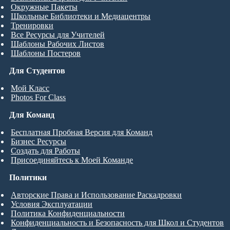
Окружные Пакеты
Школьные Библиотеки и Медиацентры
Тренировки
Все Ресурсы для Учителей
Шаблоны Рабочих Листов
Шаблоны Постеров
Для Студентов
Мой Класс
Photos For Class
Для Команд
Бесплатная Пробная Версия для Команд
Бизнес Ресурсы
Создать для Работы
Присоединяйтесь к Моей Команде
Политики
Авторские Права и Использование Раскадровки
Условия Эксплуатации
Политика Конфиденциальности
Конфиденциальность и Безопасность для Школ и Студентов