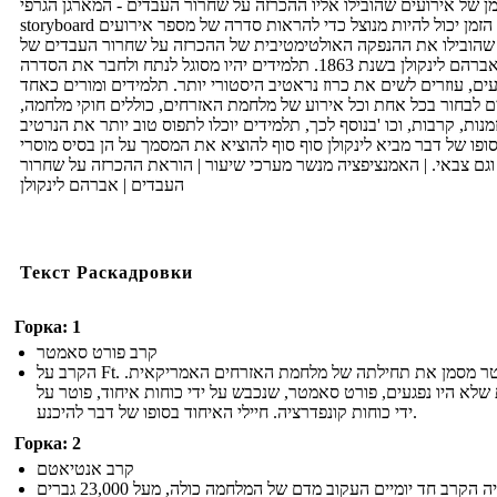
מן של אירועים שהובילו אליו ההכרזה על שחרור העבדים - המארגן הגרפי
storyboard הציר הזמן יכול להיות מנוצל כדי להראות סדרה של מספר אירועים
שהובילו את ההנפקה האולטימטיבית של ההכרזה על שחרור העבדים של
אברהם לינקולן בשנת 1863. תלמידים יהיו מסוגל לנתח ולחבר את הסדרה
ים, עוזרים לשים את כרוז נראטיב היסטורי יותר. תלמידים ומורים כאחד
לים לבחור בכל אחת וכל אירוע של מלחמת האזרחים, כוללים חוקי מלחמה
מנות, קרבות, וכו 'בנוסף לכך, תלמידים יוכלו לתפוס טוב יותר את הנרטיב
ופו של דבר מביא לינקולן סוף סוף להוציא את המסמך על הן בסיס מוסרי
וגם צבאי. | האמנציפציה מנשר מערכי שיעור | הוראת ההכרזה על שחרור
העבדים | אברהם לינקולן
Текст Раскадровки
Горка: 1
קרב פורט סאמטר
הקרב על Ft. סאמטר מסמן את תחילתה של מלחמת האזרחים האמריקאית.
שלא היו נפגעים, פורט סאמטר, שנכבש על ידי כוחות איחוד, פוטר על
ידי כוחות קונפדרציה. חיילי האיחוד בסופו של דבר להיכנע.
Горка: 2
קרב אנטיאטם
במה היה הקרב חד יומיים העקוב מדם של המלחמה כולה, מעל 23,000 גברים