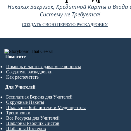
Никаких Загрузок, Кредитной Карты и Входа 
Систему не Требуется!
СОЗДАТЬ СВОЮ ПЕРВУЮ РАСКАДРОВКУ
Помогите
Помощь и часто задаваемые вопросы
Создатель раскадровки
Как распечатать
Для Учителей
Бесплатная Версия для Учителей
Окружные Пакеты
Школьные Библиотеки и Медиацентры
Тренировки
Все Ресурсы для Учителей
Шаблоны Рабочих Листов
Шаблоны Постеров