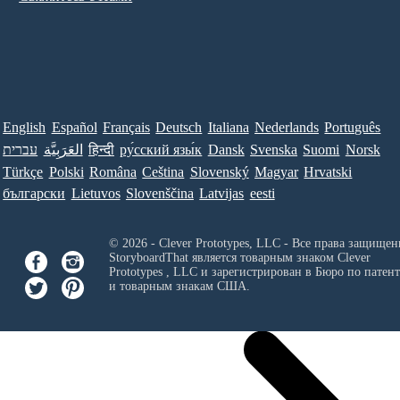
English
Español
Français
Deutsch
Italiana
Nederlands
Português
עברית
العَرَبِيَّة
हिन्दी
ру́сский язы́к
Dansk
Svenska
Suomi
Norsk
Türkçe
Polski
Româna
Ceština
Slovenský
Magyar
Hrvatski
български
Lietuvos
Slovenščina
Latvijas
eesti
© 2026 - Clever Prototypes, LLC - Все права защищен
StoryboardThat является товарным знаком
Clever
Prototypes , LLC
и зарегистрирован в Бюро по патен
и товарным знакам США.