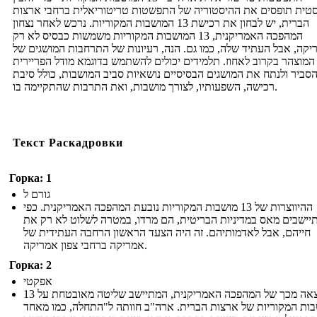
סטית תופסים את ההיסטוריה של התפשטות טריטוריאלית ברחבי ארצות
הברית, יש לבחון את רכישת 13 המושבות המקוריות. נרכש לאחר נצחון
המהפכה האמריקנית, 13 המושבות המקוריות משמשות כבסיס לא רק
קה, אבל העתיד שלה, כמו גם. הנה, רעיונות של התרחבות המושגים של
המוצהר בקרוב לאחוז. תלמידים יכולים להשתמש בדוגמא מודל הפריירית
סביר ולנתח את המושגים הבסיסיים נושאיות סביב המושבות, כולל סיבת
רכישה, השפעותיו, לצורך מושבות, ואת התרבות שהתקיימה בו.
Текст Раскадровки
Горка: 1
גורם ל
ההיווצרות של 13 מושבות המקוריות נובעת המהפכה האמריקנית. כפי
יישבים מאס במדיניות הבריטית, הם מרדו, במטרה לשלוט לא רק את
חייהם, אבל לאדמותיהם. זה היה הצעד הראשון הרחבה העתידית של
אמריקה ברחבי צפון אמריקה.
Горка: 2
אפקטי
כתוצאה מכך של המהפכה האמריקנית, המתיישב שליטה מאובטחת על 13
ות המקוריות של ארצות הברית. ארה"ב חוותה ל"התחלה, כמו מאחד