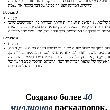
ותפעול המושבות השונות בהרבה הוכיחו קשות. עם זאת, עם אמביציה
ונחישות, המדינה הצעירה בסופו של דבר ביססה את עצמה.
Горка: 3
מַטָרָה
רכישת שליטת 13 המושבות המקוריות הייתה הכרחית כדי המתיישבים שרצו
ת לדורות. הארץ היתה בשפע, וסיפק הזדמנות הרבה. יתר על כן, השטח
תיבי סחר מרכזיים
Горка: 4
תַרְבּוּת
בות בתוך המושבות שונות מאוד. כל מושבה הייתה דתות שונות, גזעים
ומנהגים. מושבה ואזור לכל אחד מהם היו למטרות כלכליות נפרדות וכן:
ת, עץ, דיג, או עסק. כל מושבה הייתה תפקיד חשוב בהקמה והתחזוקה
ראשונית של ארצות הברית החדשה. תרבותם תתלכד סביב הרעיון של
התרחבות הצלחה נוספת.
Создано более
40
миллионов
раскадровок.