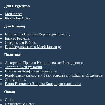
Для Студентов
Мой Класс
Photos For Class
Для Команд
Бесплатная Пробная Версия для Команд
Бизнес Ресурсы
Создать для Работы
Присоединяйтесь к Моей Команде
Политики
Авторские Права и Использование Раскадровки
Условия Эксплуатации
Политика Конфиденциальности
Конфиденциальность и Безопасность для Школ и Студентов
Доступность
Ваши Варианты Защиты Конфиденциальности
Около
О нас
Свяжитесь с Нами