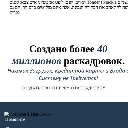
האויב; קפטן לופט אמביציוני איש צבא; סגנים Tonder ו Prackle הם רגשניים
צה להתאהב את הבחורה הנכונה. אלה אינם מזל"טים בדם קר; הם גם
גברים.
Создано более
40
миллионов
раскадровок.
Никаких Загрузок, Кредитной Карты и Входа 
Систему не Требуется!
СОЗДАТЬ СВОЮ ПЕРВУЮ РАСКАДРОВКУ
Помогите