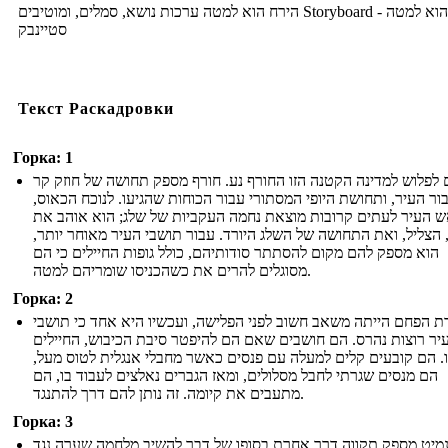
הירח הוא למטה ערכות נושא, סמלים, ומוטיבים Storyboard - הירח הוא למטה
סטיינבק
Текст Раскадровки
Горка: 1
 לפלוש למדינה הקטנה הזו החורף נע. חורף מספק תחושה של חוזק קר
ור העיר, ותחושת היופי המסתורי עבור הכוחות שהגיעו. לנוכח הכאוס,
 העיר לעתים קרובות מוצאת נחמה העקביות של שלג; הוא אוהב את
 הצליל, ואת התחושה של השלג היורד. עבור תושבי העיר מאוחר יותר,
הוא מספק להם מקום להסתתר סודותיהם, כולל גופות החיילים כי הם
מסוגלים להרים את כשהכניסו שומריהם למטה.
Горка: 2
ת הפחם הייתה משאב חשוב לפני הפלישה, ועכשיו היא אחד כי תושבי
יר רוצות נהרס. הם חושבים שאם הם להיפטר סיבת הכיבוש, החיילים
ו. הם קובעים קלים למעלה עם פנסים כאשר מחבלי אנגלית לטוס מעל,
הם מנסים שגרתי לחבל מסלולים, ומאז הגברים נאלצים לעבוד בו, הם
מתעבים את קיומה. זה נותן להם דרך להתנגד.
Горка: 3
מיט מספק תקווה דרך אחרת בסופו של דבר להשיב מלחמה שערה נגד