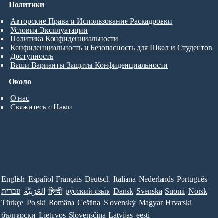
Политики
Авторские Права и Использование Раскадровки
Условия Эксплуатации
Политика Конфиденциальности
Конфиденциальность и Безопасность для Школ и Студентов
Доступность
Ваши Варианты Защиты Конфиденциальности
Около
О нас
Свяжитесь с Нами
English
Español
Français
Deutsch
Italiana
Nederlands
Português
Norsk
Suomi
Svenska
Dansk
ру́сский язы́к
हिन्दी
العَرَبِيَّة
עברית
Türkçe
Polski
Româna
Ceština
Slovenský
Magyar
Hrvatski
български
Lietuvos
Slovenščina
Latvijas
eesti