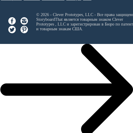
© 2026 - Clever Prototypes, LLC - Все права защищен
StoryboardThat является товарным знаком
Clever
Prototypes , LLC
и зарегистрирован в Бюро по патен
и товарным знакам США.