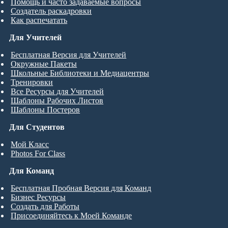
Помощь и часто задаваемые вопросы
Создатель раскадровки
Как распечатать
Для Учителей
Бесплатная Версия для Учителей
Окружные Пакеты
Школьные Библиотеки и Медиацентры
Тренировки
Все Ресурсы для Учителей
Шаблоны Рабочих Листов
Шаблоны Постеров
Для Студентов
Мой Класс
Photos For Class
Для Команд
Бесплатная Пробная Версия для Команд
Бизнес Ресурсы
Создать для Работы
Присоединяйтесь к Моей Команде