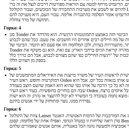
ם. הדינמיט מרחף למטה עם הוראות מפורטות דרכים לנצל את זה כדי
להרוס או לשבש את מערכות התחבורה של הכובשים, ועבור הקולונל Lanser,
דינמיט אומר הסלמה בהתנגדות אלימה. עבור העם, היא מעניקה להם
תחושה של מרד צוהלת.
Горка: 4
סגן Tonder מוציא הביטוי הזה באמצע התמוטטותו הרגשית. הוא מהדהד את
ות של מה חיילים רבים אחרים היו חושבים: אין טעם. ככל שהם לכבוש
תר, מתעוררות בעיות, ולכן המלחמה הזו אף פעם לא תיגמר. הביטוי של
Tonder הופך מהרה קריאת הגיוס ברחבי הארץ; עם זאת, הוא גם משקף את
בות של "רגשות החיילים כפי שהם מצווים לכבוש, אבל הם בדרך כלל
בספק מן הצווים הללו.
Горка: 5
רת לראשות העיר של משרד מייצגת את האידיאלים המתמשכים של
דמוקרטיה וחופש. ראש העיר Orden לובש אותו בגאווה בכל יום, אבל הוא
זה לא כל כך הרבה על אותו כפי שהוא הוא האמון שהעם הוצב בעמדה
שבה הם בוחרים בחופשיות. בעוד ראש העיר Orden הוא קיבל איומים ברצח,
מוצא נחמה בעובדה כי המשרד לא יכול להיעצר או נהרג; זה הוא ישות
נפרדת ממנו, נוצר ומתוחזק על ידי אנשים בחינם.
Горка: 6
צוות של הקולונל Lanser מייצג את המורכבות של הדמות האנושית. האנטר
סרן רואה שליחות זו כמנהל הנדסי, ואפילו אחת של מלחמה; קפטן Bentick
 אמביציה ולמעשה נהנה הכל באנגלית, אותם אנשים שאמורים שלהם