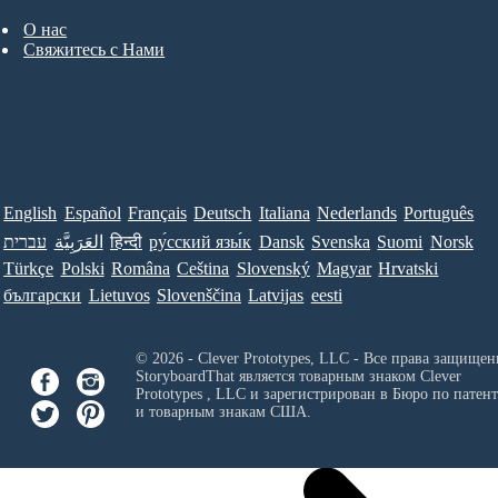
О нас
Свяжитесь с Нами
English
Español
Français
Deutsch
Italiana
Nederlands
Português
עברית
العَرَبِيَّة
हिन्दी
ру́сский язы́к
Dansk
Svenska
Suomi
Norsk
Türkçe
Polski
Româna
Ceština
Slovenský
Magyar
Hrvatski
български
Lietuvos
Slovenščina
Latvijas
eesti
© 2026 - Clever Prototypes, LLC - Все права защищен
StoryboardThat является товарным знаком
Clever
Prototypes , LLC
и зарегистрирован в Бюро по патен
и товарным знакам США.