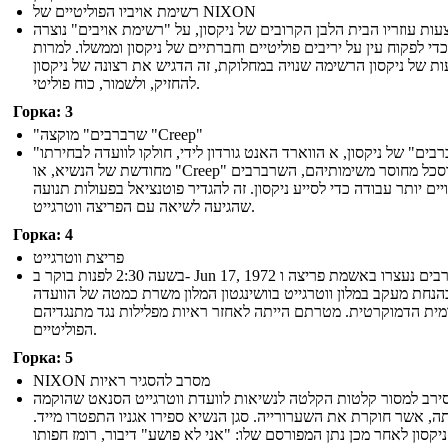
רשימת אויביו הפוליטיים של NIXON
ות עוזריו הבית הלבן הקרובים של ניקסון, על "רשימת אויבים" נוצרה
כדי לפקוח עין על יריבים פוליטיים וחברתיים של ניקסון וממשלו. למרות
ת של ניקסון הרשימה שנויה במחלוקת, זה הדגיש את רצונה של ניקסון
להחזיק, ולשמור, כוח פוליטי.
Горка: 3
"שרברבים" מוקצה "Creep"
"השרברבים" של ניקסון, א הווארד האנט גורדון לידי, חולקו לוועדה לבחירתו
מחודשת של הנשיא, או "Creep" מתוסכל מחוסר משימותיהם, השרברבים
יים יותר עבודה כדי לסייע ניקסון. זה להגדיר פוטנציאל בפעולות תנועה
שהגיעה לשיאה עם הפריצה ווטרגייט.
Горка: 4
פריצת ווטרגייט
בשעה 2:30 לפנות בוקר ב- Jun 17, 1972 שרברבים נעצרו באשמת פריצה ו
הנחת מעקב במלון ווטרגייט בוושינגטון המלון משרת כמטה של ​​הוועדה
ית הדמוקרטית. מטרתם הייתה לאחזר ראיות מפלילות נגד מתנגדיהם
הפוליטיים.
Горка: 5
NIXON מסרב להסגיר ראיות
סירב למסור קלטות הקלטה לנשיאות לוועדת ווטרגייט הסנאט שהוקמה
תה, אשר חוקרת את השערורייה. סגן הנשיא ספירו אגניו התפטרו מייד
ניקסון לאחר מכן נתן המפורסם שלו: "אני לא פושע" דיבור, רומז חפותו