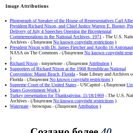
Image Attributions
Photograph of Speaker of the House of Representatives Carl Albe
President Richard Nixon, and Chief Justice Warren E. Burger, Pri
Delivery of July 4 Speeches Opening the Bicentennial
Commemorations in the National Archives, 1971
- The U.S. Nati
Archives - (Лицензия
No known copyright restrictions
)
President Nixon with Dr. James Fletcher and Apollo 16 Astronaut
NASA on The Commons - (Лицензия
No known copyright restr
)
Richard Nixon
- tonynetone - (Лицензия
Attribution
)
Supporters of Richard Nixon at the 1968 Republican National
Convention: Miami Beach, Florida
- State Library and Archives o
Florida - (Лицензия
No known copyright restrictions
)
Supreme Court of the United States
- USCapitol - (Лицензия
Uni
States Government Work
)
Turkey presentation for Thanksgiving, 11/18/1969
- The U.S. Nat
Archives - (Лицензия
No known copyright restrictions
)
Watergate
- brownpau - (Лицензия
Attribution
)
Создано более
40