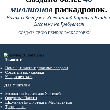
миллионов
раскадровок.
Никаких Загрузок, Кредитной Карты и Входа 
Систему не Требуется!
СОЗДАТЬ СВОЮ ПЕРВУЮ РАСКАДРОВКУ
Помогите
Помощь и часто задаваемые вопросы
Создатель раскадровки
Как распечатать
Для Учителей
Бесплатная Версия для Учителей
Окружные Пакеты
Школьные Библиотеки и Медиацентры
Тренировки