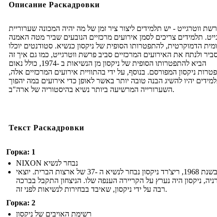
Описание Раскадровки
רשת ווטרגייט - יש תלמידים ליצור ציר זמן של מה יהיה המכונה שערוריית
ייט. תלמידים צריכים לסמן אירועים מרכזיים הנובעים שביר מטה האמנה
מית הדמוקרטית, להתפטרותו הסופית של ניקסון כנשיא. סטודנטים יוכלו
ביר ולנתח את האירועים המרכזיים סביב פרשת ווטרגייט, כמו גם איך זה
הביא להתפטרותו הסופית של ניקסון מן הנשיאות ב -1974, כולל נאום
טרות ניקסון המפורסם. בנוסף, על ידי בהתוויית אירועים המרכזיים אלה
מידים יהיו להשיג הבנה טובה יותר באשר לאופן כדי אירועים במה יהפוך
השערורייה המרשיעה ביותר נשיא בהיסטוריה של ארה"ב.
Текст Раскадровки
Горка: 1
NIXON נבחר לנשיא
בשנת 1968, ריצ'רד ניקסון נבחר לנשיא ה -37 של ארצות הברית. יוצאי
ניה, ניקסון היה נערץ על הקריירה הענפה שלו. הניצחון התקבל בברכה
רבה על ידי ניקסון, שאיבד בבחירות לנשיאות לפני זה.
Горка: 2
רשימת האויבים של ניקסון