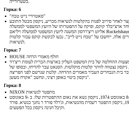
בשערורייה.
Горка: 6
"סאטרדיי נייט טבח"
קצר לאחר סירוב לפנות בהקלטות לנשיאות מכריע, ניקסון מבטל התובע
חד ארצ'יבלד קוקס, ופיקח על התפטרותו של היועץ המשפטי לממשלה
אליוט ריצ'רדסון המשנה ליועץ המשפטי לממשלה ויליאם Ruckelshaus.
רים אלה, ייחשבו על "טבח נייט לייב", נבעו לבקשת קוקס עבור קלטות
לנשיאות.
Горка: 7
HOUSE חולף מאמרי הדחה
צעות ההחלטה של ​​בית המשפט העליון בארצות הברית לעומת ריצ'רד
, ניקסון נצטווה לוותר קלטות מוקלטות. הסנאט עבר להדיחו, ובסופו של
בר בית הנבחרים העביר מאמרים ההדחה. קלטת שנרשם לפני הפריצה
ניקסון ביטוי באופן רציני, ונחשב "אקדח מעשן".
Горка: 8
NIXON מתפטר לנשיאות
ב -8 באוגוסט 1974, ניקסון נשא את נאום ההתפטרות שלו. ב -9 באוגוסט
1974, ניקסון התפטר רשמית מהנשיאות, וג'רלד פורד ר נחנך כנשיא. פורד
וקיבל חנינה ניקסון בכל הפשעים.