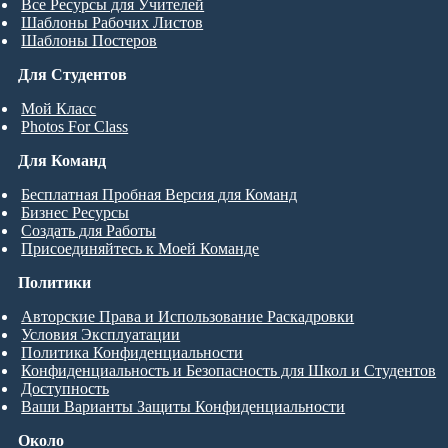
Все Ресурсы для Учителей
Шаблоны Рабочих Листов
Шаблоны Постеров
Для Студентов
Мой Класс
Photos For Class
Для Команд
Бесплатная Пробная Версия для Команд
Бизнес Ресурсы
Создать для Работы
Присоединяйтесь к Моей Команде
Политики
Авторские Права и Использование Раскадровки
Условия Эксплуатации
Политика Конфиденциальности
Конфиденциальность и Безопасность для Школ и Студентов
Доступность
Ваши Варианты Защиты Конфиденциальности
Около