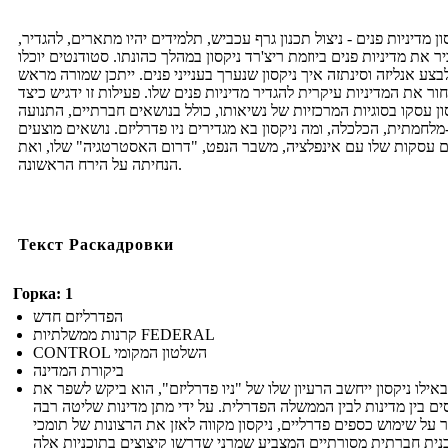
ון מדיניות פנים - ניצול תכנון גרף עכביש, תלמידים יהיו מתארים, להגדיר,
ר את מדיניות פנים ביוזמת ריצ'רד ניקסון במהלך כהונתו. סטודנטים יוכלו
בצע אנליזה וסינתזה איך ניקסון שנערך בענייני פנים. ייתכן שמורה מראש
ור את המדיניות עיקרית להגדיר מדיניות פנים שלו. פעילות זו ידגיש כיצד
ון עסקו בסוגיות המרכזיות של נשיאותו, כולל בנושאים חברתיים, התנועה
לחמתית, הכלכלה, ומה ניקסון בא מגדירים ניו פדרליזם. נושאים מוצעים
ם עסקות שלו עם אינפלציה, משבר הנפט, "דרום האסטרטגיה" שלו, ואת
הנחיתה על הירח הראשונה.
Текст Раскадровки
Горка: 1
הפדרליזם חדש
קרנות ממשלתיות FEDERAL
CONTROL השלטון המקומי
ביקורת המדינה
באילו ניקסון ייחשב הרעיון שלו של "ניו פדרליזם", הוא ביקש לשפר את
ים בין מדינות לבין הממשלה הפדרלית. על ידי מתן מדינות שליטה רבה
ר על שימוש כספים פדרליים, ניקסון מקווה לאזן את הרצונות של תומכי