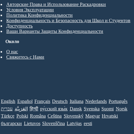
Авторские Права и Использование Раскадровки
Условия Эксплуатации
Политика Конфиденциальности
Конфиденциальность и Безопасность для Школ и Студентов
Доступность
Ваши Варианты Защиты Конфиденциальности
Около
О нас
Свяжитесь с Нами
English
Español
Français
Deutsch
Italiana
Nederlands
Português
Norsk
Suomi
Svenska
Dansk
ру́сский язы́к
हिन्दी
العَرَبِيَّة
עברית
Türkçe
Polski
Româna
Ceština
Slovenský
Magyar
Hrvatski
български
Lietuvos
Slovenščina
Latvijas
eesti