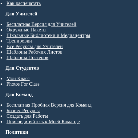
Как распечатать
Для Учителей
Бесплатная Версия для Учителей
Окружные Пакеты
Школьные Библиотеки и Медиацентры
Тренировки
Все Ресурсы для Учителей
Шаблоны Рабочих Листов
Шаблоны Постеров
Для Студентов
Мой Класс
Photos For Class
Для Команд
Бесплатная Пробная Версия для Команд
Бизнес Ресурсы
Создать для Работы
Присоединяйтесь к Моей Команде
Политики