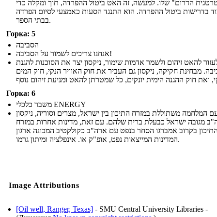
טגית הדרום" שלו. למעשה, זה האט ביטול ההפרדה, תוך ומקלה כדי
ד בדרישות ביטול ההפרדה. הוא התנגד הסעות כאמצעי לסיום הפרדה
בבתי הספר.
Горка: 5
הסביבה
אנחנו צריכים לשמור על הסביבה!
זור להאט זיהום ולשמר אדמות שימור, ניקסון יצר את הסוכנות להגנת
בה. מבחינת חקיקה, ניקסון גם העביר את חוק האוויר הנקי, חוק המים
Горка: 6
משבר כלכלי ENERGY
ם המלחמה משתוללת במזרח התיכון בין ישראל, מצרים וסוריה, ניקסון
ב מגובה ישראל כבעלת ברית שלהם. עם זאת, מדינות אחרות במזרח
תיכון בקרוב אמברגו הסחר בנפט עם ארה"ב כקולקטיב המכונה ארגון
המדינות המייצאות נפט, אופ"ק או. אינפלציה ומיתון גרמו.
Image Attributions
[Oil well, Ranger, Texas]
- SMU Central University Libraries -