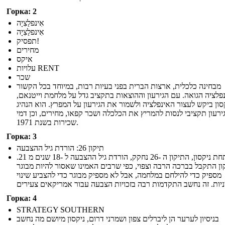
Горка: 2
אִינפלַצִיָה
אִינפלַצִיָה
תפסיק!
מחירים
איקס
עלויות RENT
שכר
מבחינה כלכלית, ארצות הברית בפני בעיות רבות, במיוחד בכל הקשור
פלציה הגואה. עם הגירעון וההוצאות בתקציב גדל על מלחמת וייטנאם,
סון ביקש לעצור האינפלציה ולשמור את הגירעון על המפרץ. הוא הנהיג
ירעון תקציבי לנסות להמריץ את הכלכלה ושכר קפאו, מחירים, וכן דמי
שכירות בשנת 1971.
Горка: 3
תיקון 26: הורדת גיל ההצבעה
תחת ניקסון, התיקון ה -26 נחקק, הורדת גיל ההצבעה ל -18 שנים מ 21.
ון התקבל בברכה הרבה וצפוי, כפי שרבים האמינו שאסור להיות מבוגר
מספיק כדי להילחם במלחמה, אבל לא מספיק מבוגר כדי להצביע שינוי
Горка: 4
STRATEGY SOUTHERN
בניסיון לערער הן ליברלים צפון ושמרני דרום, ניקסון מיושם מה נחשב