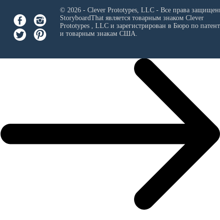
© 2026 - Clever Prototypes, LLC - Все права защищен
StoryboardThat является товарным знаком
Clever
Prototypes , LLC
и зарегистрирован в Бюро по патен
и товарным знакам США.