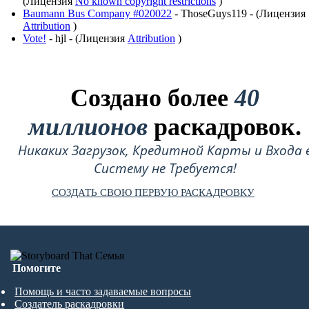
(Лицензия
No known copyright restrictions
)
Baumann Bus Company #020022
- ThoseGuys119 - (Лицензия
Attribution
)
Vote!
- hjl - (Лицензия
Attribution
)
Создано более
40
миллионов
раскадровок.
Никаких Загрузок, Кредитной Карты и Входа 
Систему не Требуется!
СОЗДАТЬ СВОЮ ПЕРВУЮ РАСКАДРОВКУ
Помогите
Помощь и часто задаваемые вопросы
Создатель раскадровки