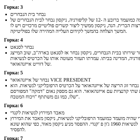
Горка: 3
נבחר בית הנבחרים
ריצה כמועמד ברובע ה -12 של קליפורניה, ניקסון נבחר לבית הנבחרים של
צות הברית. הנה, ניקסון ממשיך ליצור קשרים פוליטיים מרכזיים ויש לו
המשך הצלחה בהמשך לקידום העלייה המהירה שלו בפוליטיקה.
Горка: 4
נבחר לסנאט
 שירותו בבית הנבחרים, ניקסון נבחר אז לסנאט בארה"ב, שוב המייצג
ורניה, המדינה בביתו. עמדתו תעזור מעוטה אותו על הכרטיס לנשיאות
של דווייט אייזנהאואר.
Горка: 5
נבחר של אייזנהאואר VICE PRESIDENT
 נבחר זוג הריצה של אייזנהאואר על הכרטיס הרפובליקני לנשיאות. הוא
שתי קדנציות עם אייזנהאואר. הוא גם מספק נאום "דמקה" המפורסם
שלו, כמו גם משתתף "ויכוח המטבח".
Горка: 6
מאבד המירוץ לנשיאות לקנדי
 שהיה מועמד כמועמד הרפובליקני לנשיאות, ניקסון מאבד את המירוץ
לנשיאות 1960 ג'ון פ 'קנדי. ההפסד מניע ניקסון מאוד, כפי שהוא שונא
להפסיד.
Горка: 7