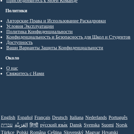
Присоединяйтесь к Моей Команде
Политики
Авторские Права и Использование Раскадровки
Условия Эксплуатации
Политика Конфиденциальности
Конфиденциальность и Безопасность для Школ и Студентов
Доступность
Ваши Варианты Защиты Конфиденциальности
Около
О нас
Свяжитесь с Нами
English
Español
Français
Deutsch
Italiana
Nederlands
Português
עברית
العَرَبِيَّة
हिन्दी
ру́сский язы́к
Dansk
Svenska
Suomi
Norsk
Türkçe
Polski
Româna
Ceština
Slovenský
Magyar
Hrvatski