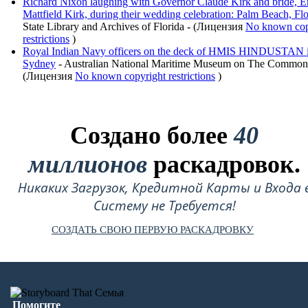
Richard Nixon laughing with Governor Claude Kirk and bride, E
Mattfield Kirk, during their wedding celebration: Palm Beach, Flo
State Library and Archives of Florida - (Лицензия
No known cop
restrictions
)
Royal Indian Navy officers on the deck of HMIS HINDUSTAN 
Sydney
- Australian National Maritime Museum on The Common
(Лицензия
No known copyright restrictions
)
Создано более
40
миллионов
раскадровок.
Никаких Загрузок, Кредитной Карты и Входа 
Систему не Требуется!
СОЗДАТЬ СВОЮ ПЕРВУЮ РАСКАДРОВКУ
Помогите