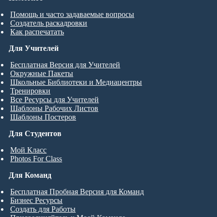
Помощь и часто задаваемые вопросы
Создатель раскадровки
Как распечатать
Для Учителей
Бесплатная Версия для Учителей
Окружные Пакеты
Школьные Библиотеки и Медиацентры
Тренировки
Все Ресурсы для Учителей
Шаблоны Рабочих Листов
Шаблоны Постеров
Для Студентов
Мой Класс
Photos For Class
Для Команд
Бесплатная Пробная Версия для Команд
Бизнес Ресурсы
Создать для Работы