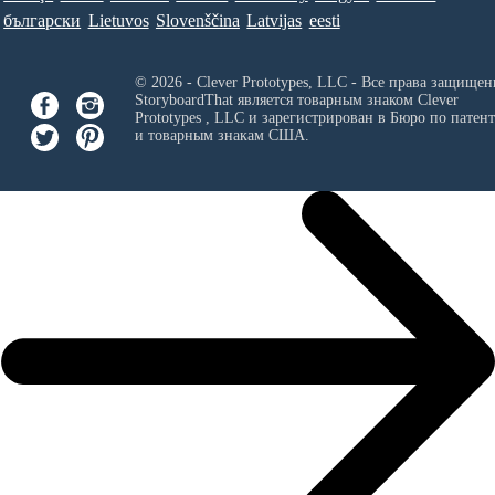
български
Lietuvos
Slovenščina
Latvijas
eesti
© 2026 - Clever Prototypes, LLC - Все права защищен
StoryboardThat является товарным знаком
Clever
Prototypes , LLC
и зарегистрирован в Бюро по патен
и товарным знакам США.