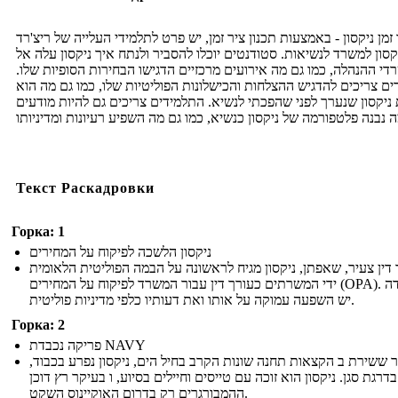
 זמן ניקסון - באמצעות תכנון ציר זמן, יש פרט לתלמידי העלייה של ריצ'רד
קסון למשרד לנשיאות. סטודנטים יוכלו להסביר ולנתח איך ניקסון עלה אל
רדי ההנהלה, כמו גם מה אירועים מרכזיים הדגישו הבחירות הסופיות שלו
ים צריכים להדגיש ההצלחות והכישלונות הפוליטיות שלו, כמו גם מה הוא
ניקסון שנערך לפני שהפכתי לנשיא. התלמידים צריכים גם להיות מודעים
Текст Раскадровки
Горка: 1
ניקסון הלשכה לפיקוח על המחירים
 דין צעיר, שאפתן, ניקסון מגיח לראשונה על הבמה הפוליטית הלאומית
ידי המשרתים כעורך דין עבור המשרד לפיקוח על המחירים (OPA). העמדה
יש ​​השפעה עמוקה על אותו ואת דעותיו כלפי מדיניות פוליטית.
Горка: 2
פריקה נכבדת NAVY
ר ששירת ב הקצאות תחנה שונות הקרב בחיל הים, ניקסון נפרע בכבוד
בדרגת סגן. ניקסון הוא זוכה עם טייסים וחיילים בסיוע, ו בעיקר רץ דוכן
ההמבורגרים רק בדרום האוקיינוס ​​השקט.