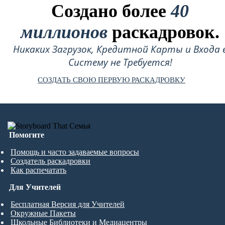
Создано более
40
миллионов
раскадровок.
Никаких Загрузок, Кредитной Карты и Входа 
Систему не Требуется!
СОЗДАТЬ СВОЮ ПЕРВУЮ РАСКАДРОВКУ
Помогите
Помощь и часто задаваемые вопросы
Создатель раскадровки
Как распечатать
Для Учителей
Бесплатная Версия для Учителей
Окружные Пакеты
Школьные Библиотеки и Медиацентры