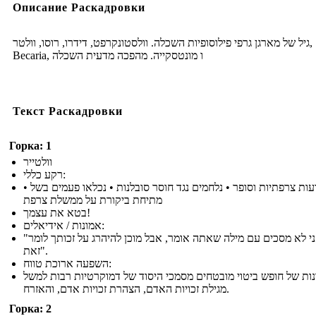
Описание Раскадровки
גיל של מארגן גרפי פילוסופיות השכלה. וולסטונקרפט, דידרו, רוסו, וולטר,
Becaria, ו מונטסקייה. מהפכה מדעית השכלה
Текст Раскадровки
Горка: 1
וולטייר
רקע כללי:
• הוגה דעות צרפתיות וסופר • נלחמים נגד חוסר סובלנות • נכלאו פעמים בשל
מתיחת ביקורת על ממשלת צרפת
בטא את עצמך!
אמונות / אידיאלים:
"אני לא מסכים עם מילה שאתה אומר, אבל מוכן להיהרג על זכותך לומר
זאת".
השפעה ארוכת טווח:
נות של חופש ביטוי מובטחים מסמכי היסוד של דמוקרטיות רבות למשל
מגילת זכויות האדם, הצהרת זכויות אדם, והאזרח.
Горка: 2