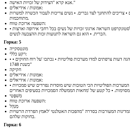
אנא קרא "הצידוק של זכויות האישה."
אמונות / אידיאלים:
 • צריכים להתחנך לצד גברים. • נשים צריכות לעבור הכשרה למשרות
מתוחכמות.
השפעה ארוכת טווח:
• וולסטונקרפט השראה ארגוני זכויות של נשים בכל רחבי אירופה וארצות
הברית. • הוא גם השראה לתנועות זכות ההצבעה לנשים.
Горка: 5
מונטסקייה
רקע כללי:
• • סופר והגה דעות צרפתים למדו מערכות פוליטיות • נכתבו 'על רוח החוקים
"בשנת 1748
חקיקה
אמונות / אידיאלים:
אמונות / אידיאלים:
• המערכות הפוליטיות הכי הטובות שיש מוסדות נפרדים שיש סמכויות
בסעיפים האחרים
מִשׁפָּטִי
השפעה ארוכת טווח:
מְנַהֵל
מדינות המעורבות בסדרה "מהפכות האטלנטי 'לאמץ הפרדת הרשויות
בחוקות שלהם.
Горка: 6