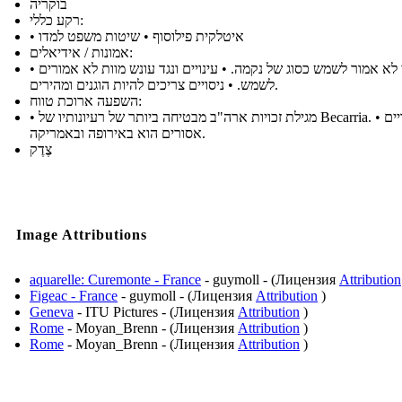
בוקריה
רקע כללי:
• איטלקית פילוסוף • שיטות משפט למדו
אמונות / אידיאלים:
• חוקי לא אמור לשמש כסוג של נקמה. • עינויים ונגד עונש מוות לא אמורים
לשמש. • ניסויים צריכים להיות הוגנים ומהירים.
השפעה ארוכת טווח:
• מגילת זכויות ארה"ב מבטיחה ביותר של רעיונותיו של Becarria. • העינויים
אסורים הוא באירופה ובאמריקה.
צֶדֶק
Image Attributions
aquarelle: Curemonte - France
- guymoll - (Лицензия
Attribution
Figeac - France
- guymoll - (Лицензия
Attribution
)
Geneva
- ITU Pictures - (Лицензия
Attribution
)
Rome
- Moyan_Brenn - (Лицензия
Attribution
)
Rome
- Moyan_Brenn - (Лицензия
Attribution
)