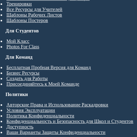
Тренировки
Все Ресурсы для Учителей
Шаблоны Рабочих Листов
Шаблоны Постеров
Для Студентов
Мой Класс
Photos For Class
Для Команд
Бесплатная Пробная Версия для Команд
Бизнес Ресурсы
Создать для Работы
Присоединяйтесь к Моей Команде
Политики
Авторские Права и Использование Раскадровки
Условия Эксплуатации
Политика Конфиденциальности
Конфиденциальность и Безопасность для Школ и Студентов
Доступность
Ваши Варианты Защиты Конфиденциальности