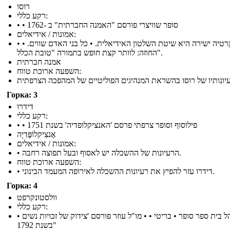
רוסו
רקע כללי:
• • סופר שוויצרי פורסם "האמנה החברתית" ב -1762
אמונות / אידיאלים:
• דמוקרטיה ישירה היא שיטת השלטון האידיאלית. • כל בני האדם שווים. •
החוזה: לוותר קצת חופש בתמורה "טובת הכלל".
אמנה חברתית
השפעה ארוכת טווח:
Горка: 3
דידרו
רקע כללי:
• • פילוסוף וסופר צרפתי פרסם 'האנציקלופדיה' בשנת 1751
אֶנצִיקלוֹפֶּדִיָה
אמונות / אידיאלים:
• הרעיונות של ההשכלה יש לאסוף ובעל תפוצה רחבה.
השפעה ארוכת טווח:
• דידרו עזר להפיץ את רעיונות ההשכלה לאירופה המעמד הבינוני.
Горка: 4
וולסטונקרפט
רקע כללי:
• מנהל בית ספר סופר • בריטי • • מו"ל עוזר פורסם 'צידוק של זכויות נשים
"בשנת 1792