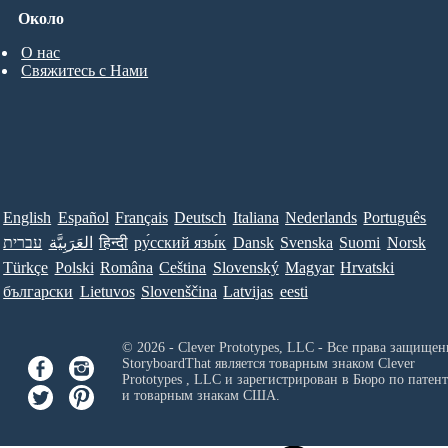
Около
О нас
Свяжитесь с Нами
English
Español
Français
Deutsch
Italiana
Nederlands
Português
עברית
العَرَبِيَّة
हिन्दी
ру́сский язы́к
Dansk
Svenska
Suomi
Norsk
Türkçe
Polski
Româna
Ceština
Slovenský
Magyar
Hrvatski
български
Lietuvos
Slovenščina
Latvijas
eesti
© 2026 - Clever Prototypes, LLC - Все права защищен
StoryboardThat является товарным знаком
Clever
Prototypes , LLC
и зарегистрирован в Бюро по патен
и товарным знакам США.