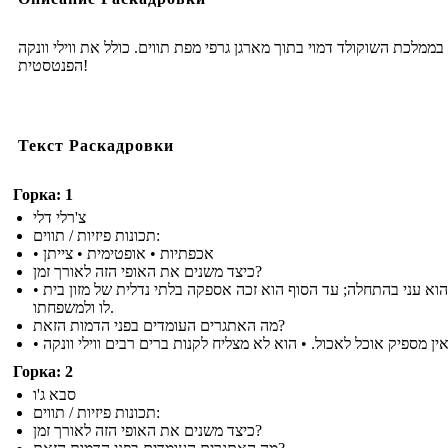
 בממלכת השוקולד דמוי בתוך מארגן גרפי מפת תווים. כולל את ווילי וונקה
הפנטסטית!
Текст Раскадровки
Горка: 1
צ'רלי דלי
תכונות פיזיות / תווים:
• אכפתיות • אופטימית • צייתן
כיצד משנים את האופי הזה לאורך זמן?
• צ'רלי הוא עני בהתחלה; עד הסוף הוא זכה אספקה ​​בלתי נדלית של מזון בית
לו ולמשפחתו.
מה האתגרים העומדים בפני הדמות הזאת?
Горка: 2
סבא ג'ו
תכונות פיזיות / תווים:
כיצד משנים את האופי הזה לאורך זמן?