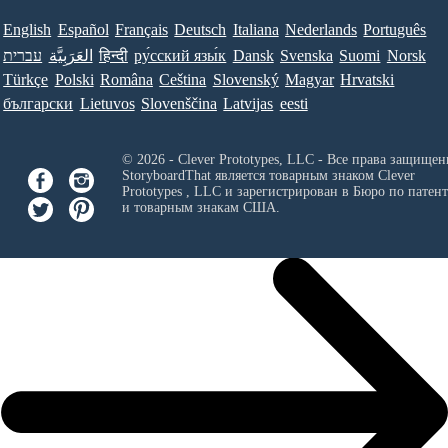
English
Español
Français
Deutsch
Italiana
Nederlands
Português
עברית
العَرَبِيَّة
हिन्दी
ру́сский язы́к
Dansk
Svenska
Suomi
Norsk
Türkçe
Polski
Româna
Ceština
Slovenský
Magyar
Hrvatski
български
Lietuvos
Slovenščina
Latvijas
eesti
© 2026 - Clever Prototypes, LLC - Все права защищен
StoryboardThat является товарным знаком
Clever
Prototypes , LLC
и зарегистрирован в Бюро по патен
и товарным знакам США.