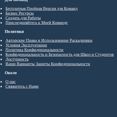
Бесплатная Пробная Версия для Команд
Бизнес Ресурсы
Создать для Работы
Присоединяйтесь к Моей Команде
Политики
Авторские Права и Использование Раскадровки
Условия Эксплуатации
Политика Конфиденциальности
Конфиденциальность и Безопасность для Школ и Студентов
Доступность
Ваши Варианты Защиты Конфиденциальности
Около
О нас
Свяжитесь с Нами