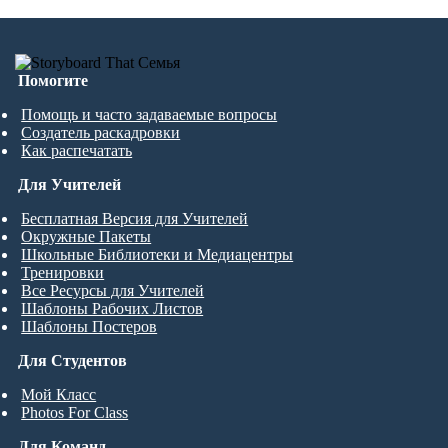
Помогите
Помощь и часто задаваемые вопросы
Создатель раскадровки
Как распечатать
Для Учителей
Бесплатная Версия для Учителей
Окружные Пакеты
Школьные Библиотеки и Медиацентры
Тренировки
Все Ресурсы для Учителей
Шаблоны Рабочих Листов
Шаблоны Постеров
Для Студентов
Мой Класс
Photos For Class
Для Команд