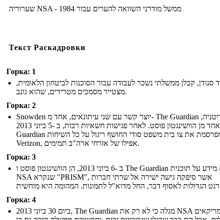
שערוריה NSA - ממשל מודרני השוואה להערים עבור 1984
Текст Раскадровки
Горка: 1
ד סנודן, קבלן ממשלתי נשכר לעבודה עבור הסוכנות לביטחון הלאומית
מצטייר מסמכים מטרידים, שהוא גונב.
Горка: 2
Snowden יוצר קשר עם שני עיתונאים, אחד מ- The Guardian בבריטניה,
ואחד מן הוושינגטון פוסט. לאחר פגישות חשאיות רבות, ב -5 ביוני 2013, The
Guardian מפרסמת את צו בית משפט סודי החושף ריגול על כל השיחות
Verizon, אפילו של אזרחי ארה"ב תמימים.
Горка: 3
ב -6 ביוני 2013, הן הוושינגטון פוסט ו The Guardian לפרסם מידע על תוכנית
NSA שנקרא "PRISM", אשר סיפקה גישה ישירה אל שרתי חברות
Горка: 4
ביום 30 ביוני 2013, The Guardian מגלה כי לא רק את NSA רגל אמריקאים