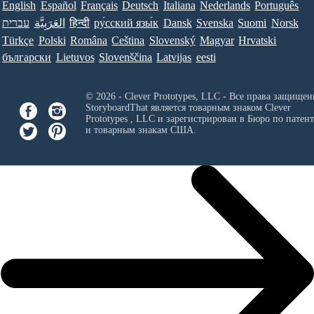
English
Español
Français
Deutsch
Italiana
Nederlands
Português
עברית
العَرَبِيَّة
हिन्दी
ру́сский язы́к
Dansk
Svenska
Suomi
Norsk
Türkçe
Polski
Româna
Ceština
Slovenský
Magyar
Hrvatski
български
Lietuvos
Slovenščina
Latvijas
eesti
© 2026 - Clever Prototypes, LLC - Все права защищен
StoryboardThat является товарным знаком
Clever
Prototypes , LLC
и зарегистрирован в Бюро по патен
и товарным знакам США.