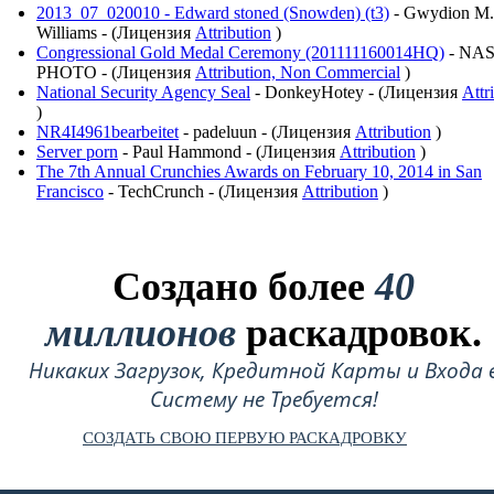
2013_07_020010 - Edward stoned (Snowden) (t3)
- Gwydion M.
Williams - (Лицензия
Attribution
)
Congressional Gold Medal Ceremony (201111160014HQ)
- NA
PHOTO - (Лицензия
Attribution, Non Commercial
)
National Security Agency Seal
- DonkeyHotey - (Лицензия
Attr
)
NR4I4961bearbeitet
- padeluun - (Лицензия
Attribution
)
Server porn
- Paul Hammond - (Лицензия
Attribution
)
The 7th Annual Crunchies Awards on February 10, 2014 in San
Francisco
- TechCrunch - (Лицензия
Attribution
)
Создано более
40
миллионов
раскадровок.
Никаких Загрузок, Кредитной Карты и Входа 
Систему не Требуется!
СОЗДАТЬ СВОЮ ПЕРВУЮ РАСКАДРОВКУ