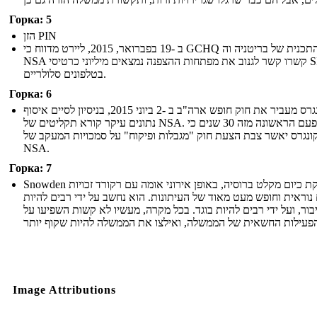
Горка: 5
הזן PIN
ב -19 בפברואר, 2015, ליירט מדווח כי GCHQ התכנית של בריטניה וה-
NSA קשרו קשר לגנוב את מפתחות ההצפנה נמצאים מיליוני כרטיסי SIM
בטלפונים סלולריים.
Горка: 6
הקונגרס מעביר את חוק חופש ארה"ב ב -2 ביוני 2015, בניסיון לסיים איסוף
נתונים עיקר קורא תקליטים של NSA. זו הפעם הראשונה מזה 30 שנים כי
ונגרס יאשר צבת הצעת חוק "מגבלות ופיקוח" על סמכויות המעקב של
NSA.
Горка: 7
Snowden מוענקת כיום מקלט ברוסיה, באופן אירוני אומה עם רקורד זכויות
נוראית וחופש מעט מאוד של העיתונות. הוא נחשב על ידי רבים להיות
יבור, ועל ידי רבים להיות בוגד. בכל מקרה, מעשיו לא קשות השפיעו על
Image Attributions