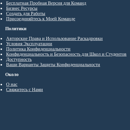
Бесплатная Пробная Версия для Команд
Бизнес Ресурсы
Создать для Работы
Присоединяйтесь к Моей Команде
Политики
Авторские Права и Использование Раскадровки
Условия Эксплуатации
Политика Конфиденциальности
Конфиденциальность и Безопасность для Школ и Студентов
Доступность
Ваши Варианты Защиты Конфиденциальности
Около
О нас
Свяжитесь с Нами