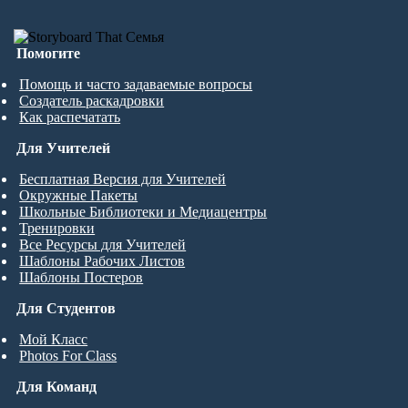
Помогите
Помощь и часто задаваемые вопросы
Создатель раскадровки
Как распечатать
Для Учителей
Бесплатная Версия для Учителей
Окружные Пакеты
Школьные Библиотеки и Медиацентры
Тренировки
Все Ресурсы для Учителей
Шаблоны Рабочих Листов
Шаблоны Постеров
Для Студентов
Мой Класс
Photos For Class
Для Команд