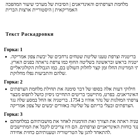
מלחמת הצרפתים והאינדיאנים | הסיבות של מערכי שיעור המהפכה
האמריקאית | היסטוריית ארצות הברית
Текст Раскадровки
Горка: 1
בריטניה וצרפת טענו שליטת שטחים נרחבים של יבשת צפון אמריקה.
טניה בראש ובראשונה בשליטה החוף כמו צרפת נראתה בפנים הארץ.
 המדינות החלו זמן קצר לחלוק השולט בם, כמו הגבולות הקולוניאליים
שלהם והתביעות נפלו מחלוקת.
Горка: 2
חילוקי דעות אלה בסופו של דבר סימנה את תחילת מלחמת הצרפתים
האינדיאנים. בפרט, מתיישבי בריטים התחייבו ניסיון כושל לתפוס מבצר
צרפתי המזלגות של נהר אוהיו ב 1754. בריטניה אז החל במסע שלה נגד
הצרפתים ובעלי בריתם על שליטה באזורים יבשים של צפון אמריקה.
Горка: 3
טניה ראתה את הצורך ואת הזדמנות לאחד את מושבותיהם במלחמתם
גד כוחות האינדיאניים וצרפתים. הם היו צריכים לקבל את המתיישבים
להתאחד להגן על הטריטוריה וטענותיהם כחזית אחידה.