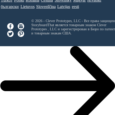
Türkçe
Polski
Româna
Ceština
Slovenský
Magyar
Hrvatski
български
Lietuvos
Slovenščina
Latvijas
eesti
© 2026 - Clever Prototypes, LLC - Все права защищен
StoryboardThat является товарным знаком
Clever
Prototypes , LLC
и зарегистрирован в Бюро по патен
и товарным знакам США.