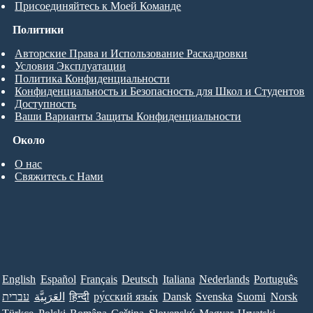
Присоединяйтесь к Моей Команде
Политики
Авторские Права и Использование Раскадровки
Условия Эксплуатации
Политика Конфиденциальности
Конфиденциальность и Безопасность для Школ и Студентов
Доступность
Ваши Варианты Защиты Конфиденциальности
Около
О нас
Свяжитесь с Нами
English
Español
Français
Deutsch
Italiana
Nederlands
Português
Norsk
Suomi
Svenska
Dansk
ру́сский язы́к
हिन्दी
العَرَبِيَّة
עברית