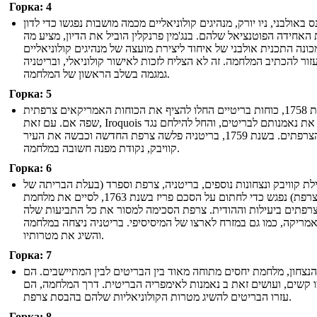
Горка: 4
 באולבני, ניו יורק, מנהיגים קולוניאליים מכמה מושבות נפגשו כדי לדון
 האחידה הפוטנציאל שלהם. בנג'מין פרנקלין הוביל את הדיון, מציע מה
ונה התכנית אולבני של איחוד ליצירת מועצה של מנהיגים קולוניאליים
זור להכתיב המלחמה. זה לא הצליח לזכות לאישור קולוניאלי, ובריטניה
גמגמה בשלב הראשון של המלחמה.
Горка: 5
בשנת 1758, כוחות בריטיים החלו להציף את הכוחות האמריקאים צרפתית
שפה אם. עם זאת, Iroquois החליף את נאמנותם לבריטים, והחל להילחם נגד
הצרפתים. בשנת 1759, בריטניה פלשה צרפת החדשה וכבשה את העיר
קוויבק, נקודת מפנה חשובה במלחמה.
Горка: 6
לת קוויבק ונצחונות נוספים, בריטניה, צרפת וספרד (בעלת הבריתה של
צרפת) נפגש כדי לחתום על הסכם פריז בשנת 1763, לסיים את מלחמת
רפתים ביעילות וההודית. צרפת הסכימה למסור את כל התביעות שלה
אמריקה, כמו גם במזרח לארצו של המיסיסיפי. בריטניה ניצחה במלחמה
והשיג את מטרותיו.
Горка: 7
נצחון, מלחמת יחסים מתוחה מאוד בין הבריטים לבין המתיישבים. הם
 קשים, ועושים זאת ב נאמנות לאימפריה הבריטית. דרך המלחמה, הם
עזרו הבריטים להשיג מטרות הקולוניאליות שלהם בהבסת צרפת.
Горка: 8