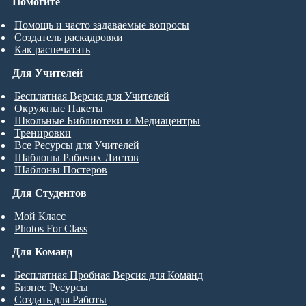
Помогите
Помощь и часто задаваемые вопросы
Создатель раскадровки
Как распечатать
Для Учителей
Бесплатная Версия для Учителей
Окружные Пакеты
Школьные Библиотеки и Медиацентры
Тренировки
Все Ресурсы для Учителей
Шаблоны Рабочих Листов
Шаблоны Постеров
Для Студентов
Мой Класс
Photos For Class
Для Команд
Бесплатная Пробная Версия для Команд
Бизнес Ресурсы
Создать для Работы