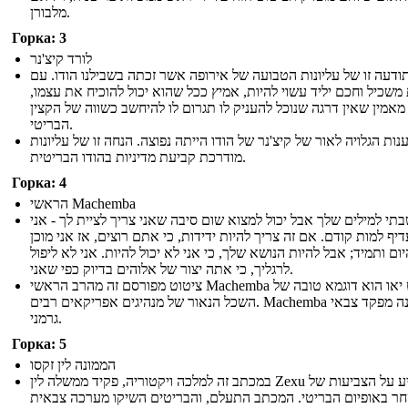
מלבורן.
Горка: 3
לורד קיצ'נר
תודעה זו של עליונות הטבועה של אירופה אשר זכתה בשבילנו הודו. עם
 משכיל וחכם יליד עשוי להיות, אמיץ ככל שהוא יכול להוכיח את עצמו
מאמין שאין דרגה שנוכל להעניק לו תגרום לו להיחשב כשווה של הקצין
הבריטי.
נות הגלויה לאור של קיצ'נר של הודו הייתה נפוצה. הנחה זו של עליונות
מודרכת קביעת מדיניות בהודו הבריטית.
Горка: 4
הראשי Machemba
תי למילים שלך אבל יכול למצוא שום סיבה שאני צריך לציית לך - אני
יף למות קודם. אם זה צריך להיות ידידות, כי אתם רוצים, אז אני מוכן
יום ותמיד; אבל להיות הנושא שלך, כי אני לא יכול להיות. אני לא ליפול
לרגליך, כי אתה יצור של אלוהים בדיוק כפי שאני.
ציטוט מפורסם זה מהרב הראשי Machemba שבט יאו הוא דוגמא טובה של
השכל הנאור של מנהיגים אפריקאים רבים. Machemba הוא פונה מפקד צבאי
גרמני.
Горка: 5
הממונה לין זקסו
במכתב זה למלכה ויקטוריה, פקיד ממשלה לין Zexu מצביע על הצביעות של