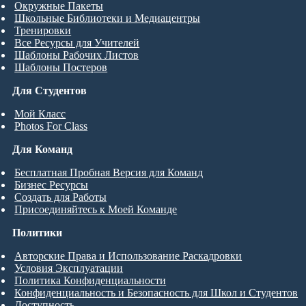
Окружные Пакеты
Школьные Библиотеки и Медиацентры
Тренировки
Все Ресурсы для Учителей
Шаблоны Рабочих Листов
Шаблоны Постеров
Для Студентов
Мой Класс
Photos For Class
Для Команд
Бесплатная Пробная Версия для Команд
Бизнес Ресурсы
Создать для Работы
Присоединяйтесь к Моей Команде
Политики
Авторские Права и Использование Раскадровки
Условия Эксплуатации
Политика Конфиденциальности
Конфиденциальность и Безопасность для Школ и Студентов
Доступность