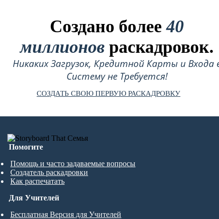
Создано более
40
миллионов
раскадровок.
Никаких Загрузок, Кредитной Карты и Входа 
Систему не Требуется!
СОЗДАТЬ СВОЮ ПЕРВУЮ РАСКАДРОВКУ
Помогите
Помощь и часто задаваемые вопросы
Создатель раскадровки
Как распечатать
Для Учителей
Бесплатная Версия для Учителей