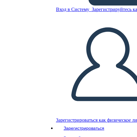
ההיסטוריה של אימפריאליזם -
Вход в Систему
Зарегистрируйтесь ка
POV המנוגד: אימפריאליסטית
לעומת ילידים
Скопируйте эту раскадровку
СОЗДАТЬ РАСКАДРОВКУ
ВОСПРОИЗВЕСТИ СЛАЙД-ШОУ
ПОЧИТАЙ МНЕ
Зарегистрироваться как физическое л
Зарегистрироваться