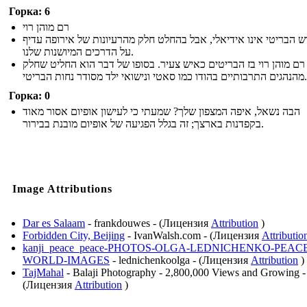
Горка: 6
רם מוהן רוי
ש הבריטי אינו אידיאלי, אבל בהחלט חלק מהרעיונות של אירופה עדיף
על הדרכים המיושנות שלנו.
רם מוהן רוי בז הבריטים כאיש צעיר. בסופו של דבר הוא החליט שחלק
מהנהגים התרבותיים בהודו כמו סאטי ונישואי ילד מסודר נחות הבריטי.
Горка: 0
הבה נשאל, איפה המצפון שלך? שמעתי כי לעישון אופיום אסור מאוד
בקפדנות בארצך; זה בגלל הפגיעה של אופיום מובנת בבירור.
Image Attributions
Dar es Salaam
- frankdouwes - (Лицензия
Attribution
)
Forbidden City, Beijing
- IvanWalsh.com - (Лицензия
Attributio
kanji_peace_peace-PHOTOS-OLGA-LEDNICHENKO-PEAC
WORLD-IMAGES
- lednichenkoolga - (Лицензия
Attribution
)
TajMahal
- Balaji Photography - 2,800,000 Views and Growing -
(Лицензия
Attribution
)