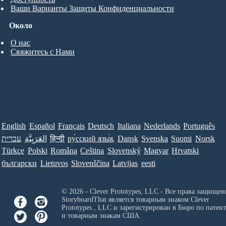
Ваши Варианты Защиты Конфиденциальности
Около
О нас
Свяжитесь с Нами
English
Español
Français
Deutsch
Italiana
Nederlands
Português
עברית
العَرَبِيَّة
हिन्दी
ру́сский язы́к
Dansk
Svenska
Suomi
Norsk
Türkçe
Polski
Româna
Ceština
Slovenský
Magyar
Hrvatski
български
Lietuvos
Slovenščina
Latvijas
eesti
© 2026 - Clever Prototypes, LLC - Все права защищен
StoryboardThat является товарным знаком
Clever
Prototypes , LLC
и зарегистрирован в Бюро по патен
и товарным знакам США.