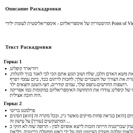
Описание Раскадровки
ההיסטוריה של אימפריאליזם - אימפריאליסטית לעומת ילידי P
Текст Раскадровки
Горка: 1
רודיארד קיפלינג
את משא האדם הלבן, שלח ושוב הגזע אתם הכי לכי לאגד בניך להגלות
רת את הצורך של השבויים שלך; לחכות לרתום כבד, ביום עממי רפרף
רושפות החדשים-נתפס שלך, עמים קודרים, חצי-השטן וחצאים ילד.
 של קיפלינג עודדו את התחושה האימפריאליזם במקומות כמו אפריקה
היה חובה אצילית.
Горка: 2
פרלמנט בריטי
ום [הוא] כנראה פחות מזיקים מאשר ג'ין, ובכל מקרה זה [הוא] הסינים
המתעקשים [עורך] על עישון זה ...
יון שבריטניה הייתה הזכות לייצא אופיום לסין - תרופה שזה לא חוקי ב
לאום שלהם מוצדק הציטוט הזה על ידי ראש ממשלת בריטניה, ויליאם