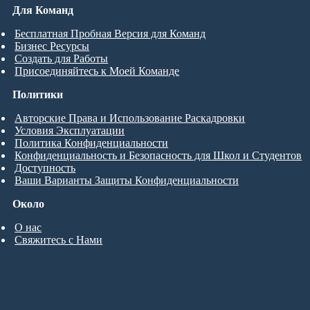
Для Команд
Бесплатная Пробная Версия для Команд
Бизнес Ресурсы
Создать для Работы
Присоединяйтесь к Моей Команде
Политики
Авторские Права и Использование Раскадровки
Условия Эксплуатации
Политика Конфиденциальности
Конфиденциальность и Безопасность для Школ и Студентов
Доступность
Ваши Варианты Защиты Конфиденциальности
Около
О нас
Свяжитесь с Нами