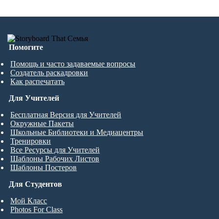
Помогите
Помощь и часто задаваемые вопросы
Создатель раскадровки
Как распечатать
Для Учителей
Бесплатная Версия для Учителей
Окружные Пакеты
Школьные Библиотеки и Медиацентры
Тренировки
Все Ресурсы для Учителей
Шаблоны Рабочих Листов
Шаблоны Постеров
Для Студентов
Мой Класс
Photos For Class