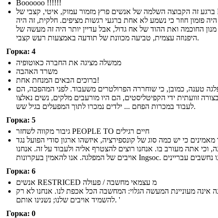
Boooooo !!!!!!
ברגע זה הקבוצה השלמה של אנשים פרץ מזמור עמוק, איטי, קצבי של BB! ...
היה פזמון חוזר כי נשמע לא אחת ברגעי רגשות מציפים. חלקית, זה היה
מנון החוכמה ואת ההוד של אח גדול, אבל עדיין יותר היה זה מעשה של
היפנוזה עצמית, טביעה מכוונת של תודעה באמצעות רעש קצבי.
Горка: 4
ממשלה מציגה את החברה כאוטופיה
משרד האהבה
ברוכים הבאים המנחת אחת!
גה טענה, כמובן, כי שוחררה הפרולטרים משעבוד. לפני המהפכה, הם
צורה זוועתית ידי הקפיטליסטים, הם היו מורעבים מלקים, נשים נאלצו
לעבוד במכרות הפחם ... ילדים נמכרו לתוך המפעלים בגיל שש.
Горка: 5
גיבור מקווה לשחזר PEOPLE TO חיים רגילים
 מאמינים כי יש כמה סוג של קונספירציה, איזשהו ארגון סודי הפועל נגד
, וכי אתה מעורב בו. אנחנו רוצים להצטרף אליה ולעבוד על זה. אנחנו
Горка: 6
אנשים RESTRICED מ עצמאי מחשבה / פעולה
 אינה מעוניינת המעשה הגלוי: המחשבה הכל אכפת לנו. אנחנו לא רק
להשמיד אויבים שלנו; נשנינו אותם. '
Горка: 0