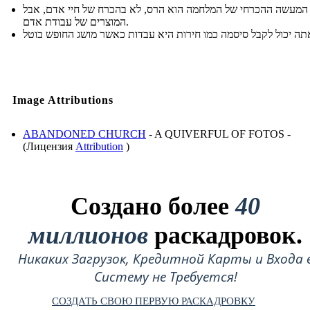
המעשה ההכרחי של המלחמה הוא הרס, לא בהכרח של חיי אדם, אבל
המוצרים של עבודת אדם.
Image Attributions
ABANDONED CHURCH
- A QUIVERFUL OF FOTOS -
(Лицензия
Attribution
)
Создано более
40
миллионов
раскадровок.
Никаких Загрузок, Кредитной Карты и Входа 
Систему не Требуется!
СОЗДАТЬ СВОЮ ПЕРВУЮ РАСКАДРОВКУ