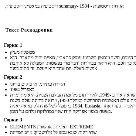
דיסטופיה במאפייני דיסטופית summary- 1984 - אגודות דיסטופית
Текст Раскадровки
Горка: 1
ממשלת מעיק
הימים, חשב וינסטון בשכנוע עמוק פתאומי, סאיים יהיה מתאדה. הוא
ל כך חכם. הוא רואה בבהירות ודבר מדי בפשטות. המפלגה לא אוהבת
אנשים כאלה. יום אחד הוא ייעלם. זה כתוב בפניו.
Горка: 2
הגדרה עתידני, או ביקום בדיוני
באפריל 1984
הרומן שראה אור ב -1949, לאחר תום מלחמת העולם השנייה. היא מתיימרת
כי מלחמת עולם האטומית התרחשה במהלך 1950, ו רואה בחזונה עולם בשנת
1984 כי פוצל לשלושה חלקים: אוקיאניה, Eastasia, ו אירואסיה. סעיף אחד
בשטח בצפון אפריקה הודו שנוי במחלוקת ונלחם על הזמן.
Горка: 3
ELEMENTS תאימות, או שוויון EXTREME
שתי דקות שונא עמנואל גולדשטיין: אויב המדינה