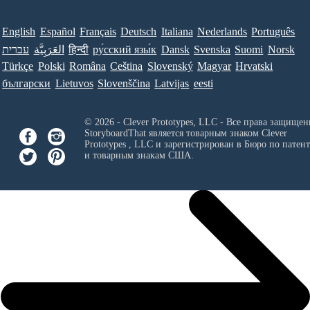
English
Español
Français
Deutsch
Italiana
Nederlands
Português
עברית
العَرَبِيَّة
हिन्दी
ру́сский язы́к
Dansk
Svenska
Suomi
Norsk
Türkçe
Polski
Româna
Ceština
Slovenský
Magyar
Hrvatski
български
Lietuvos
Slovenščina
Latvijas
eesti
© 2026 - Clever Prototypes, LLC - Все права защищен
StoryboardThat является товарным знаком
Clever
Prototypes , LLC
и зарегистрирован в Бюро по патен
и товарным знакам США.