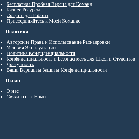
Бесплатная Пробная Версия для Команд
Бизнес Ресурсы
Создать для Работы
Присоединяйтесь к Моей Команде
Политики
Авторские Права и Использование Раскадровки
Условия Эксплуатации
Политика Конфиденциальности
Конфиденциальность и Безопасность для Школ и Студентов
Доступность
Ваши Варианты Защиты Конфиденциальности
Около
О нас
Свяжитесь с Нами