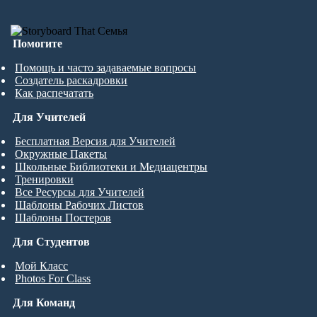
Помогите
Помощь и часто задаваемые вопросы
Создатель раскадровки
Как распечатать
Для Учителей
Бесплатная Версия для Учителей
Окружные Пакеты
Школьные Библиотеки и Медиацентры
Тренировки
Все Ресурсы для Учителей
Шаблоны Рабочих Листов
Шаблоны Постеров
Для Студентов
Мой Класс
Photos For Class
Для Команд