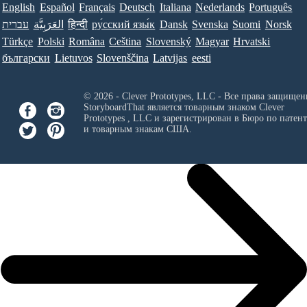
English
Español
Français
Deutsch
Italiana
Nederlands
Português
עברית
العَرَبِيَّة
हिन्दी
ру́сский язы́к
Dansk
Svenska
Suomi
Norsk
Türkçe
Polski
Româna
Ceština
Slovenský
Magyar
Hrvatski
български
Lietuvos
Slovenščina
Latvijas
eesti
© 2026 - Clever Prototypes, LLC - Все права защищен
StoryboardThat является товарным знаком
Clever
Prototypes , LLC
и зарегистрирован в Бюро по патен
и товарным знакам США.