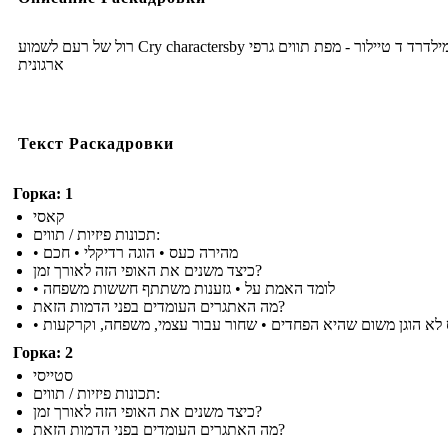
רול של רעם לשמוע Cry charactersby שלי מילדרד ד טיילור - מפת תווים גרפי
ארגונית
Текст Раскадровки
Горка: 1
קאסי
תכונות פיזיות / תווים:
• מהירה כעס • הוגה רדיקלי • חכם
כיצד משנים את האופי הזה לאורך זמן?
• לומד האמת על • גזענות משתתף חששות משפחה
מה האתגרים העומדים בפני הדמות הזאת?
•  לא הוגן משום שהיא הפחדים • שחור עבור עצמי, משפחה, וקרקעות
Горка: 2
סטייסי
תכונות פיזיות / תווים:
כיצד משנים את האופי הזה לאורך זמן?
מה האתגרים העומדים בפני הדמות הזאת?