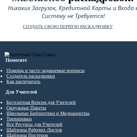
Никаких Загрузок, Кредитной Карты и Входа 
Систему не Требуется!
СОЗДАТЬ СВОЮ ПЕРВУЮ РАСКАДРОВКУ
Помогите
Помощь и часто задаваемые вопросы
Создатель раскадровки
Как распечатать
Для Учителей
Бесплатная Версия для Учителей
Окружные Пакеты
Школьные Библиотеки и Медиацентры
Тренировки
Все Ресурсы для Учителей
Шаблоны Рабочих Листов
Шаблоны Постеров