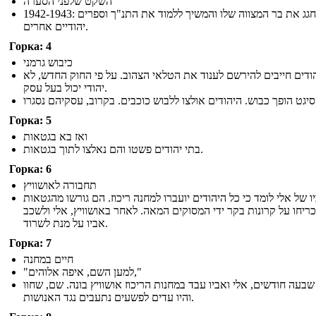
השקט שלפני הסערה
1942-1943: אלי חגג את בר המצווה שלו והמשיך ללמוד את התנ"ך וספרים
יהודיים אחרים.
Горка: 4
כיבוש גרמני
ודים חייבים להירשם לענוד את הטלאי הצהוב. על פי החוק החדש, לא
יהודי יכול בעל עסק.
וב, עסקיהם נסגרו
Горка: 5
ואז בא בגטאות
בתי יהודים פשטו והם נאלצו לתוך בגטאות.
Горка: 6
תחבורה לאושוויץ
ו של אלי לומד כי כל היהודים יועברו למחנה ריכוז. הם גורשו מהגטאות
כריחו על קרונות בקר ידי המסוקים המאה. לאחר באושוויץ, אלי ולשכב
אביו על מנת לשרוד.
Горка: 7
חיים במחנה
"למען השם, איפה אלוהים,"
בעה חודשים, אלי ואביו עבד במחנות הריכוז אושוויץ בונה. שם, שחוו
והיו עדים לפשעים נתעבים נגד האנושות.