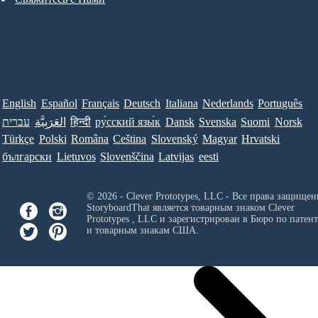
English
Español
Français
Deutsch
Italiana
Nederlands
Português
עברית
العَرَبِيَّة
हिन्दी
ру́сский язы́к
Dansk
Svenska
Suomi
Norsk
Türkçe
Polski
Româna
Ceština
Slovenský
Magyar
Hrvatski
български
Lietuvos
Slovenščina
Latvijas
eesti
© 2026 - Clever Prototypes, LLC - Все права защищен
StoryboardThat является товарным знаком
Clever
Prototypes , LLC
и зарегистрирован в Бюро по патен
и товарным знакам США.