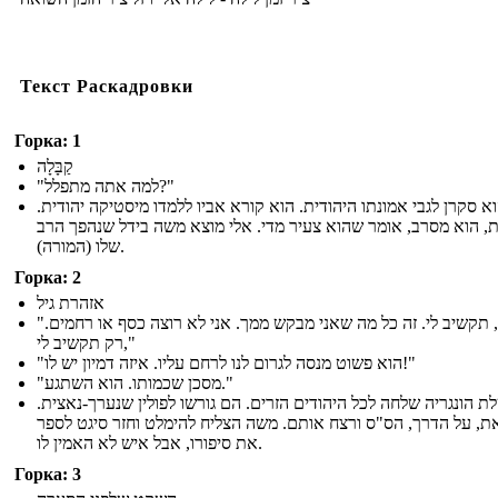
Текст Раскадровки
Горка: 1
קַבָּלָה
"למה אתה מתפלל?"
וא סקרן לגבי אמונתו היהודית. הוא קורא אביו ללמדו מיסטיקה יהודית
, הוא מסרב, אומר שהוא צעיר מדי. אלי מוצא משה בידל שנהפך הרב
שלו (המורה).
Горка: 2
אזהרת גיל
"יהודים, תקשיב לי. זה כל מה שאני מבקש ממך. אני לא רוצה כסף או רחמים.
רק תקשיב לי,"
"הוא פשוט מנסה לגרום לנו לרחם עליו. איזה דמיון יש לו!"
"מסכן שכמותו. הוא השתגע."
ת הונגריה שלחה לכל היהודים הזרים. הם גורשו לפולין שנערך-נאצית
ת, על הדרך, הס"ס ורצח אותם. משה הצליח להימלט וחזר סיגט לספר
את סיפורו, אבל איש לא האמין לו.
Горка: 3