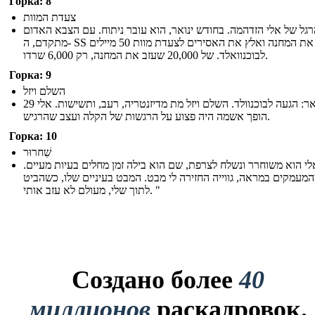
Горка: 8
צעדת המוות
גל של אלי הזדהמה. בחודש ינואר, הוא עובר ניתוח. עם הצבא האדום
מתקדם, ה- SS את המחנה ואלץ את האסירים לצעדת מוות 50 מיילים
לבוכנוואלד. של 20,000 שעזב את המחנה, רק 6,000 שרדו.
Горка: 9
השלם ויזל
29 בינואר: הגעה לבוכנוולד. השלם ויזל מת מדיזנטריה, רעב, ותשישות. אלי
הופך אשמה היה פצוע על הרגשות של הקלה ועצב שהרגיש.
Горка: 10
שִׁחרוּר
אלי הוא משוחרר ונשלח לצרפת, שם הוא בילה זמן מחלים בעיות מעיים
"עמקים במראה, גווייה החזירה לי מבט. המבט בעיניים שלו, כשהביט
לתוך שלי, מעולם לא עזב אותי. "
Создано более
40
миллионов
раскадровок.