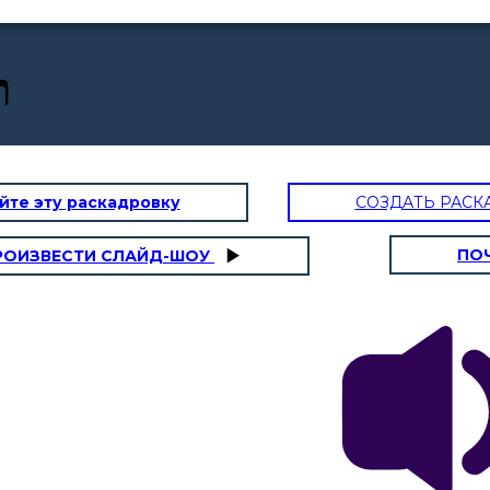
ת
йте эту раскадровку
СОЗДАТЬ РАСК
ПО
РОИЗВЕСТИ СЛАЙД-ШОУ