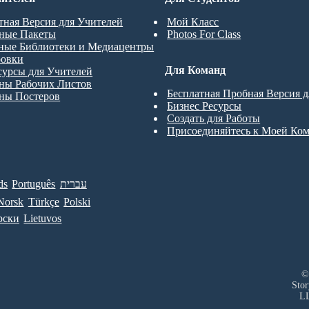
тная Версия для Учителей
Мой Класс
ные Пакеты
Photos For Class
ные Библиотеки и Медиацентры
ровки
Для Команд
сурсы для Учителей
ны Рабочих Листов
Бесплатная Пробная Версия 
ны Постеров
Бизнес Ресурсы
Создать для Работы
Присоединяйтесь к Моей Ко
ds
Português
עברית
Norsk
Türkçe
Polski
рски
Lietuvos
©
Sto
L