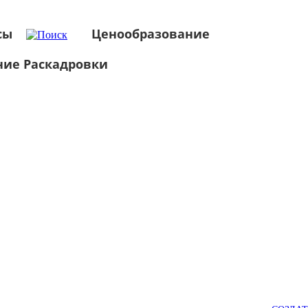
сы
Ценообразование
ние Раскадровки