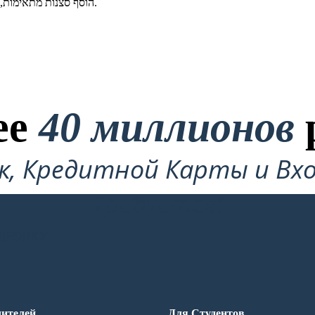
הוסף סצנות מתאימות, דמויות ופריטים כדי להמחיש את הציטוט המועדף עליך.
ее
40 миллионов
ок, Кредитной Карты и Вхо
Требуется!
ДРОВКУ
ителей
Для Студентов