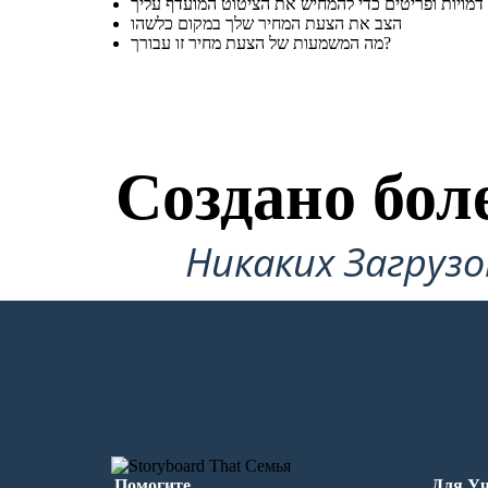
הצב את הצעת המחיר שלך במקום כלשהו
מה המשמעות של הצעת מחיר זו עבורך?
Создано бол
Никаких Загруз
СОЗДАТЬ СВОЮ ПЕРВУЮ РАСКА
Помогите
Для Уч