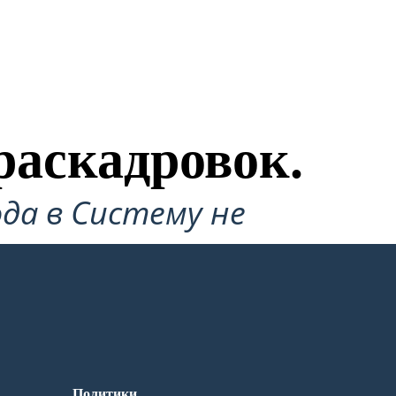
раскадровок.
да в Систему не
Политики