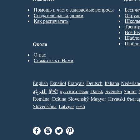
Помощь и часто задаваемые вопросы
Беспла
Создатель раскадровки
Окруж
Как распечатать
Школь
Трени
Все Ре
Шабло
Шабло
Около
О нас
Свяжитесь с Нами
English
Español
Français
Deutsch
Italiana
Nederlan
العَرَبِيَّة
हिन्दी
ру́сский язы́к
Dansk
Svenska
Suomi
Româna
Ceština
Slovenský
Magyar
Hrvatski
бълга
Slovenščina
Latvijas
eesti