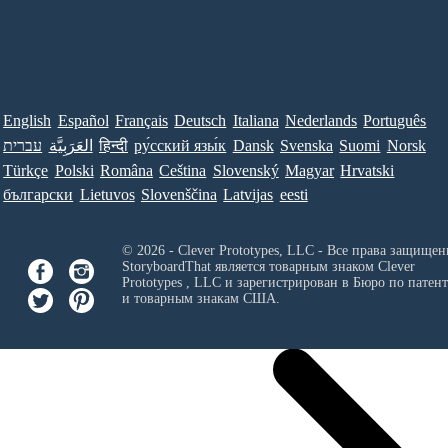
English
Español
Français
Deutsch
Italiana
Nederlands
Português
Norsk
Suomi
Svenska
Dansk
ру́сский язы́к
हिन्दी
العَرَبِيَّة
עברית
Türkçe
Polski
Româna
Ceština
Slovenský
Magyar
Hrvatski
български
Lietuvos
Slovenščina
Latvijas
eesti
© 2026 - Clever Prototypes, LLC - Все права защищен
StoryboardThat является товарным знаком
Clever
Prototypes , LLC
и зарегистрирован в Бюро по патен
и товарным знакам США.