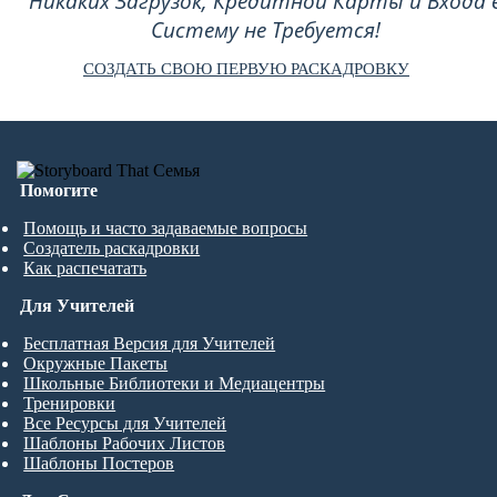
Никаких Загрузок, Кредитной Карты и Входа 
Систему не Требуется!
СОЗДАТЬ СВОЮ ПЕРВУЮ РАСКАДРОВКУ
Помогите
Помощь и часто задаваемые вопросы
Создатель раскадровки
Как распечатать
Для Учителей
Бесплатная Версия для Учителей
Окружные Пакеты
Школьные Библиотеки и Медиацентры
Тренировки
Все Ресурсы для Учителей
Шаблоны Рабочих Листов
Шаблоны Постеров