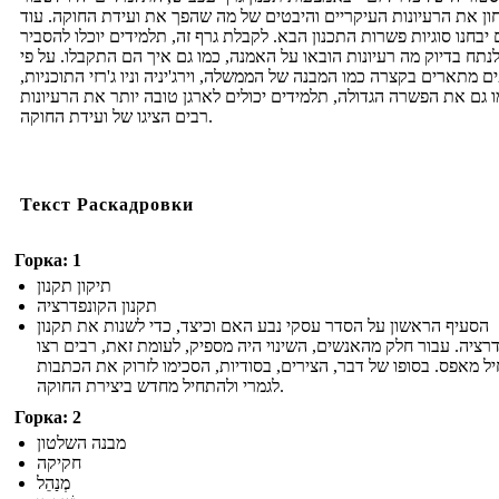
ון את הרעיונות העיקריים והיבטים של מה שהפך את ועידת החוקה. עוד
יבחנו סוגיות פשרות התכנון הבא. לקבלת גרף זה, תלמידים יוכלו להסביר
לנתח בדיוק מה רעיונות הובאו על האמנה, כמו גם איך הם התקבלו. על פי
ם מתארים בקצרה כמו המבנה של הממשלה, וירג'יניה וניו ג'רזי התוכניות,
 גם את הפשרה הגדולה, תלמידים יכולים לארגן טובה יותר את הרעיונות
רבים הציגו של ועידת החוקה.
Текст Раскадровки
Горка: 1
תיקון תקנון
תקנון הקונפדרציה
הסעיף הראשון על הסדר עסקי נבע האם וכיצד, כדי לשנות את תקנון
רציה. עבור חלק מהאנשים, השינוי היה מספיק, לעומת זאת, רבים רצו
ל מאפס. בסופו של דבר, הצירים, בסודיות, הסכימו לזרוק את הכתבות
לגמרי ולהתחיל מחדש ביצירת החוקה.
Горка: 2
מבנה השלטון
חקיקה
מְנַהֵל