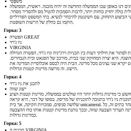
מִשׁפָּטִי
גים דנו באופן שבו הממשלה החדשה זה יהיה מובנה. ראשית, הממשלה
ית כולה יחזיק כוחות יותר, לרבות הסמכות להטיל מס ולהסדיר מסחר.
 הביצוע התחזק, עם וושינגטון להיבחר לנשיא. בתי המשפט הפדרליים
הוקמו גם כחלק של הרשות השופטת.
Горка: 3
הפשרה GREAT
ניו ג'רזי
VIRGINIA
 לפתור את חילוקי דעות בין תכניות וירג'יניה וניו ג'רזי, הפשרה הגדולה
הוצגה. היא יצרה המחוקק שני בבית, מורכב של הסנאט ובית הנבחרים.
 יקרא שני נציגים מכל מדינה. הבית היה לבסס אוכלוסיית המדינה את
הייצוג. זה מרוצה מדינות קטנות וגדולות.
Горка: 4
לתכנן את ניו ג'רזי
ייצוג שווה
שש כי מדינות גדולות יותר היו שולטים בממשלה, מדינות קטנות הציע
וכנית ניו ג'רזי בתגובה לתוכניתו של מדיסון. בסופו של דבר, היא קראה
שלושה סניפים, סמכויות חקיקה, אך בית unicameral. באחד בתים זה, כל
נה תערוך הצבעה שווה, ובכך נותנת מדינות קטנות אותו כוח ההצבעה
כמדינות גדולות.
Горка: 5
תכנית ה VIRGINIA