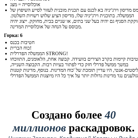
אוכלוסייה = מצג
ימס מדיסון וירג'יניה בא לכנס עם תכנית מובנית לעזור לסייע השיפוץ של
הממשלה. בתוכנית וירג'יניה שלו, מדיסון הציע שלוש רשויות השלטון.
קקת הסניף גם יהיה בעל שני בתים, או שניים בבית, מחוקק. ייצוג יהיה
מבוסס על הנחה של אוכלוסיית המדינה.
Горка: 6
חטיבות בכנס
כוח הברית!
הממשלה הפדרלית STRONG!
יבות קיימות בקרב הצירים בוועידה. קבוצה אחת, הלאומנים, התווכחו
במשך ממשל פדרלי חזק כדי לפתור בעיות רבות. הקבוצה השנייה,
סטים-אנטי, היו עדיין תומכת של 'כוח המדינות. בנוסף, מדינות קטנות
Создано более
40
миллионов
раскадровок.