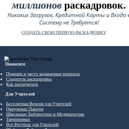
миллионов
раскадровок.
Никаких Загрузок, Кредитной Карты и Входа 
Систему не Требуется!
СОЗДАТЬ СВОЮ ПЕРВУЮ РАСКАДРОВКУ
Помогите
Помощь и часто задаваемые вопросы
Создатель раскадровки
Как распечатать
Для Учителей
Бесплатная Версия для Учителей
Окружные Пакеты
Школьные Библиотеки и Медиацентры
Тренировки
Все Ресурсы для Учителей