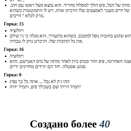
מותו של הבל, פיפ הולך למסלול מחריד. הוא נמצא מעל ראשו עם חוב.
 של חיים מעבר לאמצעים שלו הדביקו אותו, ויש לו התמוטטות כשהוא
נזרק לכלא '' חייבים.
Горка: 15
רזולוציה
הוא שקוע בחובות נופל למשכב. כשהוא מתעורר, הוא מגלה כי ג'ו שילם
את כל החובות שלו. הרברט נותן לו עבודה.
Горка: 16
רזולוציה
נה האחרונה, פיפ חוזר סטיס בית לאחר מותה של מיס האבישם, והוא
פוגש אסטלה. יחד הם יורדים מחזיקים ידיים.
Горка: 0
זהו ג'ק לא נבל ... אתה כל כך נפוץ!
תמיד הייתי שם בשבילך פיפ, ותמיד יהיה!
Создано более
40