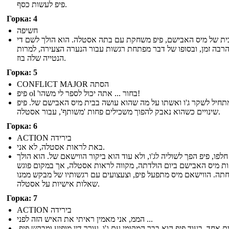
פיפ לעשות כסף.
Горка: 4
חשיפה
ית של מיס האבישם, פיפ משחקת עם בתה אסטלה. הוא הולך לשם די
רבה זמן, ובסופו של דבר מפתחת רגשות עבור הנערה הצעירה, למרות
הנטייה שלה בוז.
Горка: 5
CONFLICT MAJOR הסתה
פיפ ol 'בחור ... אתה יכול לספר לי משהו!
תחיל לשקר ג'ו ואשתו על מה שהוא עושה בבית מיס האבישם של. פיפ
שינויים כשהוא נאבק להפוך משכילים פחות 'משותף', עבור אסטלה.
Горка: 6
ACTION בירידה
באת לראות אסטלה, לא אני.
לפו, פיפ הפך לשוליה לג'ו, ולא עוד הוא ביקור הווישאם של. הוא הולך
ת מיס האבישם ביום הולדתה, מקווה לראות אסטלה, אך במקום פוגש
ה. הווישאם מיס מתפעל פיפ, וצעצועים עם רגשותיו של מבקש ממנו
שאלות אישיות על אסטלה.
Горка: 7
ACTION בירידה
הממ, אני מאמין ראיתי את האיש הזה לפני ...
ום אחד, בעוד פיפ הוא בבר המקומי עם ג'ו, עורך דין מופיע ומבקש פיפ.