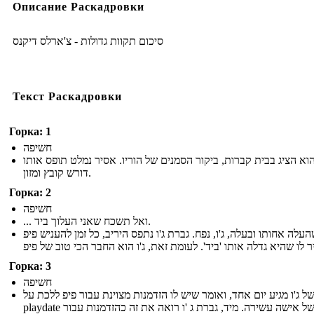
Описание Раскадровки
סיכום תקוות גדולות - צ'ארלס דיקנס
Текст Раскадровки
Горка: 1
חשיפה
הוא הציג בבית קברות, ביקור הסמנים של הוריו. אסיר נמלט תופס אותו
דורש קובץ ומזון.
Горка: 2
חשיפה
... ואל תשכח שאני העלוך ביד.
העלה אחותו ובעלה, ג'ו, נפח. גברת ג'ו נתפס היריב, כל זמן להעניש פיפ
Горка: 3
חשיפה
של ג'ו מגיע יום אחד, ואומר שיש לו הזדמנות מצוינת עבור פיפ ללכת על
playdate בבית של אישה עשירה. מיד, גברת ג 'ו רואה את זה כהזדמנות עבור