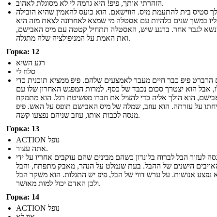
הזהרתי אותך, פיפ! היא גרמה לי לא מסוגלת לאהוב.
לך סטיס בית להתעמת מיס. הווישאם. הוא כועס להאמין שהיא הובילה
יו במשך שנים בלהיות עם אסטלה מי שמצא לאחרונה לצאת מזה היא
נשא לגבר אחר. ברגע שיש, האסטלה תתחיל קטטה עם מיס האבישם,
ואת האמת על המניפולציה שלה מתגלה.
Горка: 12
רגע השיא
סלח לי
 הרברט פיפ כבר חיים מעבר לאמצעים שלהם. פיפ ממציא תוכנית כדי
ו, אבל הוא יצטרך סכום נכבד של כסף. למרות המפגש האחרון שלו עם
בישם, הוא הולך אליה כדי להציל את חברו מפשיטת רגל. הוא מתמקח
חתו על עזרתה. הוא עוזב, שמלה של מיס האבישם תופס על האש. פיפ
מנסה לכבות אותו, עוזב שניהם נפצעו קשה.
Горка: 13
ACTION נופל
אתה עצור.
סה לעזור הבל לברוח בלונדון כשהם מבינים שהם עוקבים אחריו על ידי
ויבים הישנים של ההבל. בעת שנמלט על הנהר, מאבק מתפתח, והבל
 נפצע אנושות. על ערש דווי של הבל, פיפ יש התגלות. הוא משקר הבל
ולכן האדם יכול למות מאושר.
Горка: 14
ACTION נופל
אוי לא...