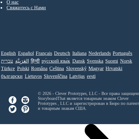
О нас
Свяжитесь с Нами
English
Español
Français
Deutsch
Italiana
Nederlands
Português
Norsk
Suomi
Svenska
Dansk
ру́сский язы́к
हिन्दी
العَرَبِيَّة
עברית
Türkçe
Polski
Româna
Ceština
Slovenský
Magyar
Hrvatski
български
Lietuvos
Slovenščina
Latvijas
eesti
© 2026 - Clever Prototypes, LLC - Все права защищен
StoryboardThat является товарным знаком
Clever
Prototypes , LLC
и зарегистрирован в Бюро по патен
и товарным знакам США.