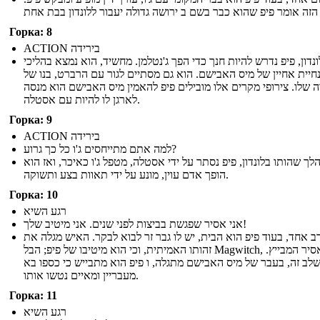
Горка: 8
ACTION בירידה
נדון, פיפ נדרש להיות חנך כדי הפך ג'נטלמן. מחשיד, הוא נמצא בהליכי
חיית אחיין של מיס האבישם. הוא גם מסתיים לגור עם הרברט, בנו של
 שלו. צירופי מקרים אלו מובילים פיפ להאמין מיס האבישם הוא מנסה
לארגן לו להיות עם אסטלה.
Горка: 9
ACTION בירידה
למה אתם מתייחסים ג'ו כל כך גרוע?
לך שהותו בלונדון, פיפ נסתר על ידי אסטלה, מטפל ג'ו כאיכר, ואז הוא
הופך אדם עוין, מונע על ידי תאוות בצע ותשוקה.
Горка: 10
רגע השיא
אני אסיר שפגשת בביצות לפני שנים. אני מיטיב שלך!
רב אחד, בעוד פיפ הוא הבית, יש לו גבר זר לבוא לבקר. האיש מגלה את
זהותו האמיתית, וכי הוא מיטיבו של פיפ; הבל Magwitch, והאסיר המבייץ.
לב זה, בעבר של מיס האבישם מתגלה, ו פיפ הוא מתבייש כי כספו בא
מעבריין ומאיים נטשו אותו.
Горка: 11
רגע השיא