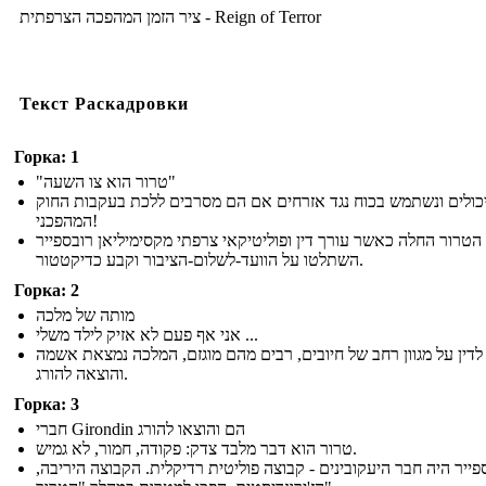
ציר הזמן המהפכה הצרפתית - Reign of Terror
Текст Раскадровки
Горка: 1
"טרור הוא צו השעה"
יכולים ונשתמש בכוח נגד אזרחים אם הם מסרבים ללכת בעקבות החוק
המהפכני!
הטרור החלה כאשר עורך דין ופוליטיקאי צרפתי מקסימיליאן רובספייר
השתלטו על הוועד-לשלום-הציבור וקבע כדיקטטור.
Горка: 2
מותה של מלכה
אני אף פעם לא אזיק לילד משלי ...
לדין על מגוון רחב של חיובים, רבים מהם מוגזם, המלכה נמצאת אשמה
והוצאה להורג.
Горка: 3
חברי Girondin הם והוצאו להורג
טרור הוא דבר מלבד צדק: פקודה, חמור, לא גמיש.
ספייר היה חבר היעקובינים - קבוצה פוליטית רדיקלית. הקבוצה היריבה