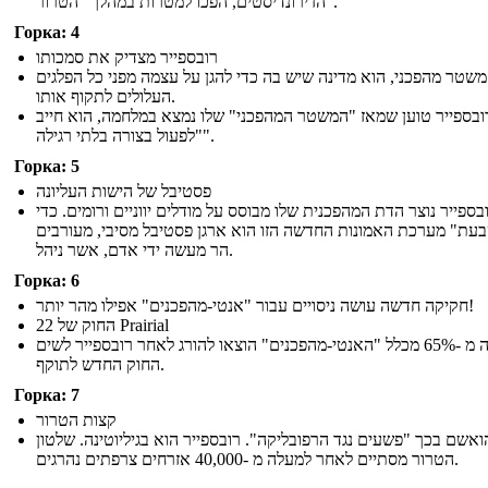
הז'ירונדיסטים, הפכו למטרות במהלך "הטרור".
Горка: 4
רובספייר מצדיק את סמכותו
שטר מהפכני, הוא מדינה שיש בה כדי להגן על עצמה מפני כל הפלגים
העלולים לתקוף אותו.
ובספייר טוען שמאז "המשטר המהפכני" שלו נמצא במלחמה, הוא חייב
"לפעול בצורה בלתי רגילה".
Горка: 5
פסטיבל של הישות העליונה
בספייר נוצר הדת המהפכנית שלו מבוסס על מודלים יווניים ורומים. כדי
"ת" מערכת האמונות החדשה הזו הוא ארגן פסטיבל מסיבי, מעורבים
הר מעשה ידי אדם, אשר ניהל.
Горка: 6
חקיקה חדשה עושה ניסויים עבור "אנטי-מהפכנים" אפילו מהר יותר!
החוק של 22 Prairial
למעלה מ -65% מכלל "האנטי-מהפכנים" הוצאו להורג לאחר רובספייר לשים
החוק החדש לתוקף.
Горка: 7
קצות הטרור
ואשם בכך "פשעים נגד הרפובליקה". רובספייר הוא בגיליוטינה. שלטון
הטרור מסתיים לאחר למעלה מ -40,000 אזרחים צרפתים נהרגים.