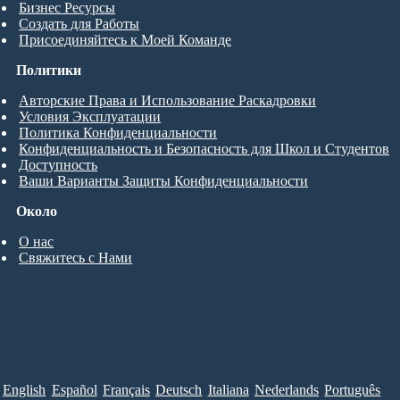
Бизнес Ресурсы
Создать для Работы
Присоединяйтесь к Моей Команде
Политики
Авторские Права и Использование Раскадровки
Условия Эксплуатации
Политика Конфиденциальности
Конфиденциальность и Безопасность для Школ и Студентов
Доступность
Ваши Варианты Защиты Конфиденциальности
Около
О нас
Свяжитесь с Нами
English
Español
Français
Deutsch
Italiana
Nederlands
Português