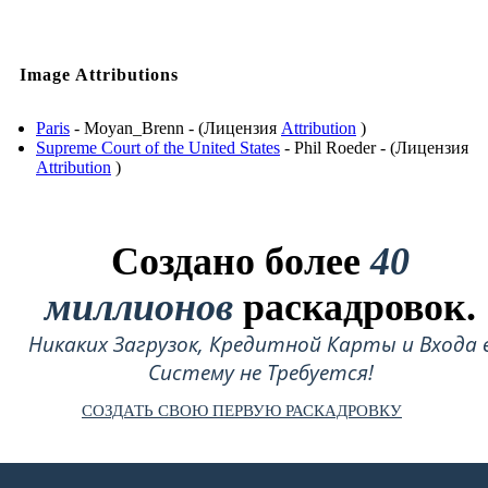
Image Attributions
Paris
- Moyan_Brenn - (Лицензия
Attribution
)
Supreme Court of the United States
- Phil Roeder - (Лицензия
Attribution
)
Создано более
40
миллионов
раскадровок.
Никаких Загрузок, Кредитной Карты и Входа 
Систему не Требуется!
СОЗДАТЬ СВОЮ ПЕРВУЮ РАСКАДРОВКУ