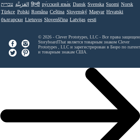
עברית
العَرَبِيَّة
हिन्दी
ру́сский язы́к
Dansk
Svenska
Suomi
Norsk
Türkçe
Polski
Româna
Ceština
Slovenský
Magyar
Hrvatski
български
Lietuvos
Slovenščina
Latvijas
eesti
© 2026 - Clever Prototypes, LLC - Все права защищен
StoryboardThat является товарным знаком
Clever
Prototypes , LLC
и зарегистрирован в Бюро по патен
и товарным знакам США.