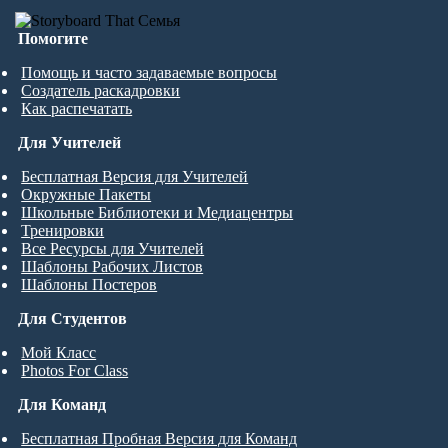
Помогите
Помощь и часто задаваемые вопросы
Создатель раскадровки
Как распечатать
Для Учителей
Бесплатная Версия для Учителей
Окружные Пакеты
Школьные Библиотеки и Медиацентры
Тренировки
Все Ресурсы для Учителей
Шаблоны Рабочих Листов
Шаблоны Постеров
Для Студентов
Мой Класс
Photos For Class
Для Команд
Бесплатная Пробная Версия для Команд