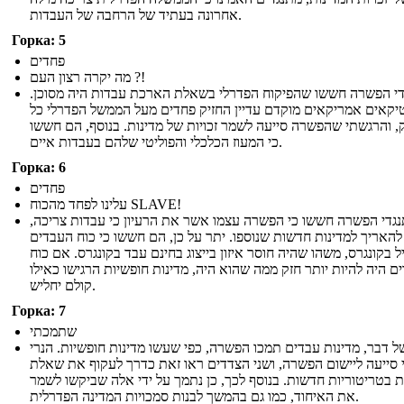
אחרונה בעתיד של הרחבה של העבדות.
Горка: 5
פחדים
מה יקרה רצון העם ?!
י הפשרה חששו שהפיקוח הפדרלי בשאלת הארכת עבדות היה מסוכן.
טיקאים אמריקאים מוקדם עדיין החזיק פחדים מעל הממשל הפדרלי כל
, והרגשתי שהפשרה סייעה לשמר זכויות של מדינות. בנוסף, הם חששו
כי המעוז הכלכלי והפוליטי שלהם בעבדות איים.
Горка: 6
פחדים
עלינו לפחד מהכוח SLAVE!
גדי הפשרה חששו כי הפשרה עצמו אשר את הרעיון כי עבדות צריכה,
 להאריך למדינות חדשות שנוספו. יתר על כן, הם חששו כי כוח העבדים
יל בקונגרס, משהו שהיה חוסר איזון בייצוג בחינם עבד בקונגרס. אם כוח
ם היה להיות יותר חזק ממה שהוא היה, מדינות חופשיות הרגישו כאילו
קולם יחליש.
Горка: 7
שתמכתי
ל דבר, מדינות עבדים תמכו הפשרה, כפי שעשו מדינות חופשיות. הנרי
 סייעה ליישום הפשרה, ושני הצדדים ראו זאת כדרך לעקוף את שאלת
 בטריטוריות חדשות. בנוסף לכך, כן נתמך על ידי אלה שביקשו לשמר
את האיחוד, כמו גם בהמשך לבנות סמכויות המדינה הפדרלית.