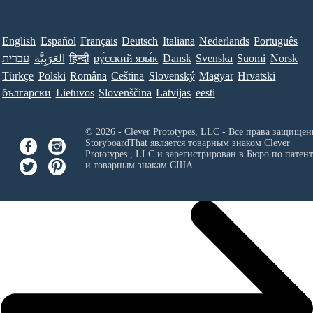
English
Español
Français
Deutsch
Italiana
Nederlands
Português
Norsk
Suomi
Svenska
Dansk
ру́сский язы́к
हिन्दी
العَرَبِيَّة
עברית
Türkçe
Polski
Româna
Ceština
Slovenský
Magyar
Hrvatski
български
Lietuvos
Slovenščina
Latvijas
eesti
© 2026 - Clever Prototypes, LLC - Все права защищен
StoryboardThat является товарным знаком
Clever
Prototypes , LLC
и зарегистрирован в Бюро по патен
и товарным знакам США.