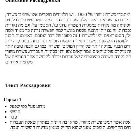
Описание Раскадровки
חסידי ומתנגדי פשרת מיזורי של 1820 - יש תלמידים חוקרים אלו שתמכו פשרה,
מו גם מה שהיא קראה, ואלה שהתנגדו להם ולמה. סטודנטים יוכלו לבצע
וסינתזה מה נקודות במסגרת הפשרה נדונו על, הסכימו על, וגם מה נקודות
בכבדות. זה גם ייתן תובנה נוספת באשר למה הפשרה נדונה כך מאוד ולמה
זה בסופו של דבר הוסכם. באמצעות תכנון T-אילן, הסטודנטים יהיו להשוות
לעומת ההשקפות משתי חסידי ההפשרה וכן מתנגדים זה. בנוסף, זה ייתן
ים הבנה עמוקה יותר של הדיון הפוליטי ופשרה, כמו גם הבנה טובה יותר
 מוקדם פוליטיקאים אמריקאים צפו ודנו בסוגיית העבדות. פשרת מיזורי
תה נקודה חשובה בהיסטוריה של עבדות יכולה להיחשב אחד הגורמים של
מלחמת אזרחים.
Текст Раскадровки
Горка: 1
מדוע פעל כפי שפעל
חופשי
עֶבֶד
אלה אשר תמכו פשרת מיזורי, שראו בה חיונית בפתרון שאלת העבדות
ם החדשים. תומכים טענו שהוא החזיק במאזן מדינות חופשיות ועבד.