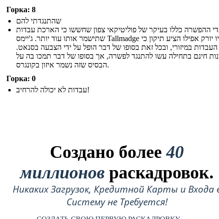
Горка: 8
שהתנגדתי להם
די ההפשרה כללו בעיקר של פוליטיקאי צפון שחששו כי הארכת עבדות
שתישמר אותו עוד יותר. ג'יימס Tallmadge של ניו יורק אפילו הציע תיקון כי
העבדות במיזורי, ובכל זאת בסופו של דבר הופל על ידי הצבעה בסנאט.
נות חינם בתחילה עשו להתנגד לפשרה, אך בסופו של דבר תמכו בה על
הבסיס שזה נשמר איזון בקונגרס.
Горка: 0
עבדות לא יכולה להרחיב!
Создано более
40
миллионов
раскадровок.
Никаких Загрузок, Кредитной Карты и Входа 
Систему не Требуется!
СОЗДАТЬ СВОЮ ПЕРВУЮ РАСКАДРОВКУ