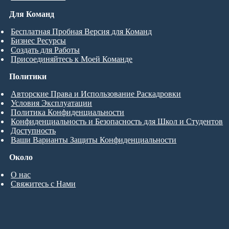
Для Команд
Бесплатная Пробная Версия для Команд
Бизнес Ресурсы
Создать для Работы
Присоединяйтесь к Моей Команде
Политики
Авторские Права и Использование Раскадровки
Условия Эксплуатации
Политика Конфиденциальности
Конфиденциальность и Безопасность для Школ и Студентов
Доступность
Ваши Варианты Защиты Конфиденциальности
Около
О нас
Свяжитесь с Нами