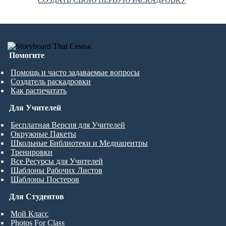
Помогите
Помощь и часто задаваемые вопросы
Создатель раскадровки
Как распечатать
Для Учителей
Бесплатная Версия для Учителей
Окружные Пакеты
Школьные Библиотеки и Медиацентры
Тренировки
Все Ресурсы для Учителей
Шаблоны Рабочих Листов
Шаблоны Постеров
Для Студентов
Мой Класс
Photos For Class