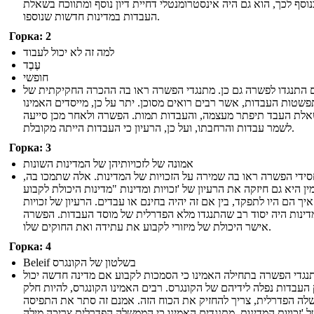
נוסף לכך, הוא גם היה אינסטרומנטלי דחיית דיון נוסף ומתווכח בשאלת
העבדות במדינות חדשות שנוספו.
Горка: 2
למה זה לא יכול לעבוד
עֶבֶד
חופשי
 התנגדו לפשרה גם כן. מתנגדי הפשרה ראו בה ההכרה החקיקתית של
שטות העבדות, אשר רבים רואים מסוכן. יתר על כן, מייסדים האמינו
לת העבד תיפתר מעצמה, והעבדות תמות. הפשרה ולאחר מכן סייעה
לשמר עבדות והרחבתו, ועל כן, הרעיון כי העבדות הייתה מקובלת.
Горка: 3
אמונה של לזכויותיהן של המדינות השונות
ידי הפשרה ראו בה שמירה על הזכויות של המדינות. אלה שתמכו בה,
ן היא גם חיזקה את הרעיון של 'זכויות ומדינות "מדינות היכולת לקבוע
איך הם היו לתפקד, בין אם זה יהיה בחינם או עבדים. הרעיון של זכויות
דינות היה יסוד רב שהתנגדו מלא הפדרלית של מוסד העבדות. הפשרה
אישר היכולת של מיזורי לקבוע את עתידה ואת החוקים שלו.
Горка: 4
Beleif בשלטון של הקונגרס
נגדי הפשרה בתחילה האמינו כי הסמכות לקבוע אם מדינה חדשה יכול
 העבדות נפלה לידיהם של הקונגרס. רבים האמינו הקונגרס, להיות חלק
ה הפדרלית, צריך להחזיק את הכוח הזה. אמנם זה סתר את התפיסה
 'זכויות המדינות, מתנגדים האמינו כי הממשלה הפדרלית צריכה מילה