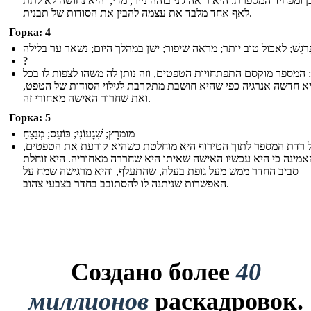
 ומפחיד המספרת. היא רואה ג'ני בוהה נייר, מדי, והיא נחושה לא לתת
לאף אחד מלבד את עצמה להבין את הסודות של תבנית.
Горка: 4
ִרגָשׁ; לאכול טוב יותר; מראה שיפור; ישן במהלך היום; נשאר ער בלילה
?
 המספר מוקסם התפתחויות הטפטים, וזה נותן לה משהו לצפות לו בכל
היא חדשה אנרגיה כפי שהיא חושבת מתקרבת לגילוי הסודות של הטפט
ואת שחרור האישה מאחורי זה.
Горка: 5
מוּמרָץ; שִׁגָעוֹנִי; כּוֹעֵס; מְנַצֵחַ
ל רדת המספר לתוך הטירוף היא מוחלטת כשהיא קורעת את הטפטים
אמינה כי היא עכשיו האישה שאיתו היא שחררה מאחוריה. היא זוחלת
סביב החדר ממש מעל גופת בעלה, שהתעלף, והיא מרגישה שמח על
האפשרות שניתנה לו להסתובב בחדר בצבעי צהוב.
Создано более
40
миллионов
раскадровок.