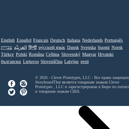
English
Español
Français
Deutsch
Italiana
Nederlands
Português
עברית
العَرَبِيَّة
हिन्दी
ру́сский язы́к
Dansk
Svenska
Suomi
Norsk
Türkçe
Polski
Româna
Ceština
Slovenský
Magyar
Hrvatski
български
Lietuvos
Slovenščina
Latvijas
eesti
© 2026 - Clever Prototypes, LLC - Все права защищен
StoryboardThat является товарным знаком
Clever
Prototypes , LLC
и зарегистрирован в Бюро по патен
и товарным знакам США.