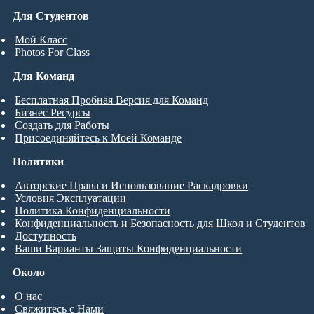
Для Студентов
Мой Класс
Photos For Class
Для Команд
Бесплатная Пробная Версия для Команд
Бизнес Ресурсы
Создать для Работы
Присоединяйтесь к Моей Команде
Политики
Авторские Права и Использование Раскадровки
Условия Эксплуатации
Политика Конфиденциальности
Конфиденциальность и Безопасность для Школ и Студентов
Доступность
Ваши Варианты Защиты Конфиденциальности
Около
О нас
Свяжитесь с Нами