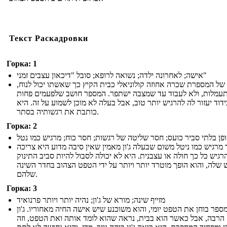
Текст Раскадровки
Горка: 1
אישה; לאחרונה ילדה; נשואה לרופא; סובל "דיכאון עצבים זמני"
 של המספרת שכרה אחוזה קולוניאלי כבית הקיץ כך שאשתו יכול לנוח
עמלות, ולא לעבוד עד שמצבה ישתפר. המספר חושב שלפעמים פחות
ידוד יעזור לה להרגיש יותר טוב, אבל בעלה לא מוכן לשמוע על זה. היא
כותבת את רגשותיה בסתר.
Горка: 2
פן בלתי סביר כועס; חסר שליטה של ​​רגשות; חסר כוח; מרגיש כמו נטל
מרגיש כמו ניטל משום שבעלה ג'ון מאמין שאין סיבה מדוע היא צריכה
רגיש כל כך חולה או עצבנית. היא לא יכולה לסבול להיות סביב התינוק
שלה, והוא הופך מוטרד יותר ויותר על ידי הטפט הצהוב בחדר השינה
שלהם.
Горка: 3
מזייף שינה; מורא של ג'ון; נהיה יותר ויותר פרנואיד
ספר בוחן את הטפט יומי, והוא משוכנע שיש אישה החיה מאחוריו. ג'ון
הרבה, אבל כאשר הוא בבית, נראה שהוא לומד אותה ואת הטפט, וזה