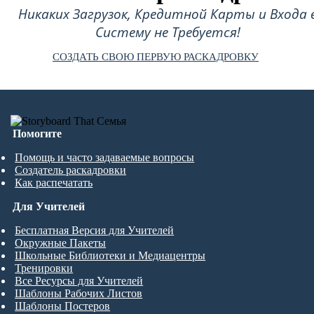
Никаких Загрузок, Кредитной Карты и Входа 
Систему не Требуется!
СОЗДАТЬ СВОЮ ПЕРВУЮ РАСКАДРОВКУ
Помогите
Помощь и часто задаваемые вопросы
Создатель раскадровки
Как распечатать
Для Учителей
Бесплатная Версия для Учителей
Окружные Пакеты
Школьные Библиотеки и Медиацентры
Тренировки
Все Ресурсы для Учителей
Шаблоны Рабочих Листов
Шаблоны Постеров